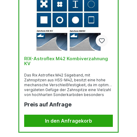
RIX-Astroflex M42 Kombiverzahnung
KV
Das Rix Astroflex M42 Sägeband, mit
Zahnspitzen aus HSS-M42, besitzt eine hohe
mechanische Verschleißfestigkeit, da im optimal
vergüteten Gefüge der Zahnspitze eine Vielzahl
von hochharten Sonderkarbiden besonders
gleichmäßig verteilt sind.Deren feste Einbettung
Preis auf Anfrage
in einer temperaturbeständigen martensitischen
Umgebung und der hohe Kobaltgehalt stehen für
eine sehr gute thermische
Verschleißfestigkeit.Das Trägerband aus
In den Anfragekorb
hochlegiertem, chromhaltigen Federstahl ist der
Garant für hervorragende
Biegewechselfestigkeit. Der...