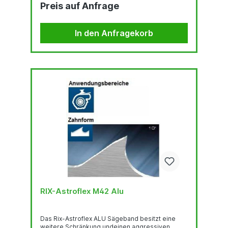
Preis auf Anfrage
in einer temperaturbeständigen martensitischen
Umgebung und der hohe Kobaltgehalt stehen für
eine sehr gute thermische
Verschleißfestigkeit.Das Trägerband aus
In den Anfragekorb
hochlegiertem, chromhaltigen Federstahl ist der
Garant für hervorragende
Biegewechselfestigkeit. Der...
RIX-Astroflex M42 Alu
Das Rix-Astroflex ALU Sägeband besitzt eine
weitere Schränkung undeinen aggressiven