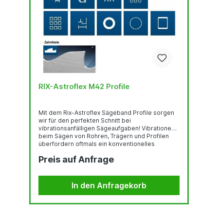
RIX-Astroflex M42 Profile
Mit dem Rix-Astroflex Sägeband Profile sorgen
wir für den perfekten Schnitt bei
vibrationsanfälligen Sägeaufgaben! Vibrationen
beim Sägen von Rohren, Trägern und Profilen
überfordern oftmals ein konventionelles
Sägeband, Standzeit und Standfläche sinken.Für
Preis auf Anfrage
diese Anwendungen ist das RIX Astroflex
Sägeband Profile die perfekte Lösung! Der
verstärkte Zahnrücken erhöht die
Widerstandsfähigkeit gegen Überlastung des
In den Anfragekorb
Zahnes durch Vibrationen bei unterbrochenen
Schnitten und schützt das Band...