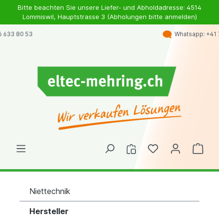
Bitte beachten Sie unsere Liefer- und Abholdadresse: 4514
Lommiswil, Hauptstrasse 3 (Abholungen bitte anmelden)
Whatsapp: +41 79 363 98 46
Niettechnik
Hersteller