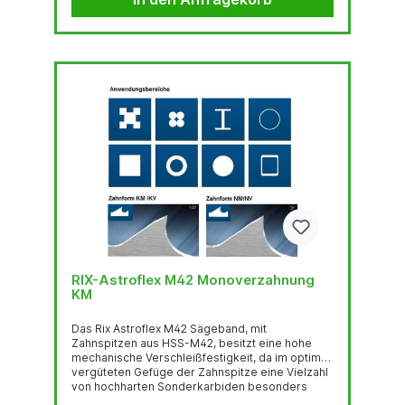
hochlegiertem, chromhaltigen Federstahl ist der
Garant für hervorragende
Biegewechselfestigkeit. Der...
RIX-Astroflex M42 Monoverzahnung
KM
Das Rix Astroflex M42 Sägeband, mit
Zahnspitzen aus HSS-M42, besitzt eine hohe
mechanische Verschleißfestigkeit, da im optimal
vergüteten Gefüge der Zahnspitze eine Vielzahl
von hochharten Sonderkarbiden besonders
gleichmäßig verteilt sind.Deren feste Einbettung