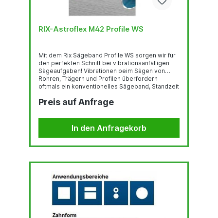
RIX-Astroflex M42 Profile WS
Mit dem Rix Sägeband Profile WS sorgen wir für
den perfekten Schnitt bei vibrationsanfälligen
Sägeaufgaben! Vibrationen beim Sägen von
Rohren, Trägern und Profilen überfordern
oftmals ein konventionelles Sägeband, Standzeit
und Standfläche sinken. Für diese Anwendungen
Preis auf Anfrage
bietet Rix mit Profile WS die perfekte Lösung an!
Das besondere Merkmal dieser
Bimetallsägebänder ist eine größere
Schränkweite. Ein breiterer Schnittkanal wird
In den Anfragekorb
erzeugt; dieser verhindert ein Festklemmen des
Sägebandes. Der verstärkte...