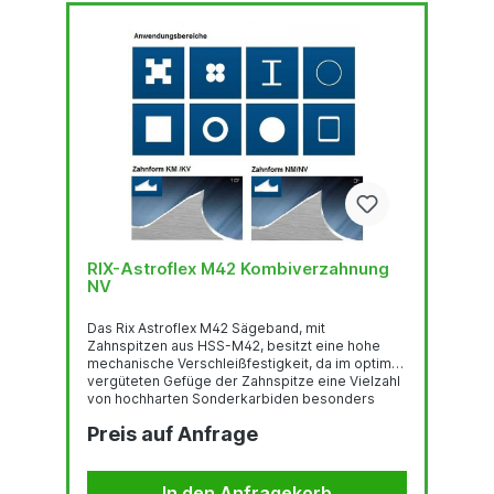
RIX-Astroflex M42 Kombiverzahnung
NV
Das Rix Astroflex M42 Sägeband, mit
Zahnspitzen aus HSS-M42, besitzt eine hohe
mechanische Verschleißfestigkeit, da im optimal
vergüteten Gefüge der Zahnspitze eine Vielzahl
von hochharten Sonderkarbiden besonders
gleichmäßig verteilt sind.Deren feste Einbettung
Preis auf Anfrage
in einer temperaturbeständigen martensitischen
Umgebung und der hohe Kobaltgehalt stehen für
eine sehr gute thermische
Verschleißfestigkeit.Das Trägerband aus
In den Anfragekorb