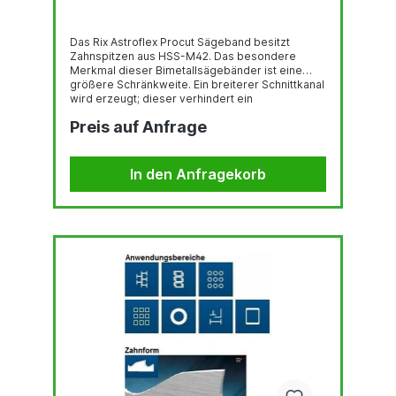
Das Rix Astroflex Procut Sägeband besitzt
Zahnspitzen aus HSS-M42. Das besondere
Merkmal dieser Bimetallsägebänder ist eine
größere Schränkweite. Ein breiterer Schnittkanal
wird erzeugt; dieser verhindert ein
Festklemmen des Sägebandes. Der Zahn hat
Preis auf Anfrage
einen positiven Spanwinkel von 10°. Diese
Zahnform ist besonders geeignet zum Sägen
von Vollmaterialien, dickwandigen Rohren und
allen höher legierten Werkstoffen.
In den Anfragekorb