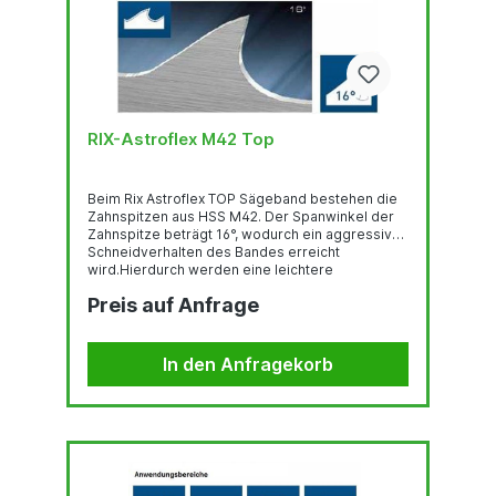
RIX-Astroflex M42 Top
Beim Rix Astroflex TOP Sägeband bestehen die
Zahnspitzen aus HSS M42. Der Spanwinkel der
Zahnspitze beträgt 16°, wodurch ein aggressives
Schneidverhalten des Bandes erreicht
wird.Hierdurch werden eine leichtere
Spanabnahme und ein besserer Spanfluß erzielt.
Preis auf Anfrage
So ergibt sich ein ruhiger Lauf und eine hohe
Standzeit. Der TOP-Zahn hat einen positiven
Spanwinkel von 16°. Durch das aggressive
Schneidverhalten ist er geeignet zum Sägen von
In den Anfragekorb
hoch- und höchstlegierten Werkstoffen und NE-
Metallen.