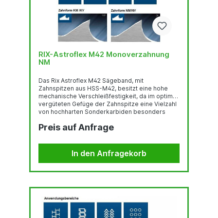
RIX-Astroflex M42 Monoverzahnung
NM
Das Rix Astroflex M42 Sägeband, mit
Zahnspitzen aus HSS-M42, besitzt eine hohe
mechanische Verschleißfestigkeit, da im optimal
vergüteten Gefüge der Zahnspitze eine Vielzahl
von hochharten Sonderkarbiden besonders
gleichmäßig verteilt sind.Deren feste Einbettung
Preis auf Anfrage
in einer temperaturbeständigen martensitischen
Umgebung und der hohe Kobaltgehalt stehen für
eine sehr gute thermische
Verschleißfestigkeit.Das Trägerband aus
In den Anfragekorb
hochlegiertem, chromhaltigen Federstahl ist der
Garant für hervorragende
Biegewechselfestigkeit. Der...