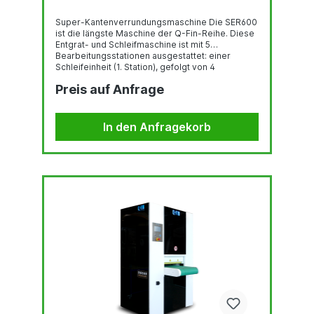
Super-Kantenverrundungsmaschine Die SER600
ist die längste Maschine der Q-Fin-Reihe. Diese
Entgrat- und Schleifmaschine ist mit 5
Bearbeitungsstationen ausgestattet: einer
Schleifeinheit (1. Station), gefolgt von 4
oszillierenden Bürsten (Stationen 2+3) und 2
Preis auf Anfrage
Rundbürsten (Stationen 4+5). Mit dieser
Maschine können Sie eine große Rundung (R2)
an Ihren Metallteilen vornehmen. Der Super
Edge Rounder ist für flache Blechteile von 4 bis
In den Anfragekorb
40 mm Dicke und bis zu 600 mm Breite
geeignet. Die ideale Maschine für die
Endbearbeitung von...