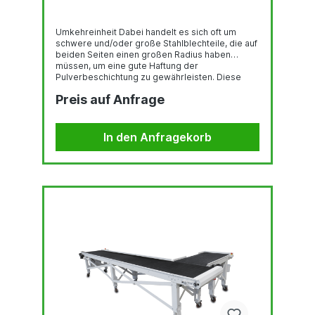
Umkehreinheit Dabei handelt es sich oft um
schwere und/oder große Stahlblechteile, die auf
beiden Seiten einen großen Radius haben
müssen, um eine gute Haftung der
Pulverbeschichtung zu gewährleisten. Diese
Teile müssen zweimal durch die Maschine
Preis auf Anfrage
geführt und dazwischen gewendet werden.
Letzteres geschieht häufig von Hand oder mit
Hilfe eines Brückenkrans. Das ist zeitaufwändig,
anstrengend für die Betreiber und nicht ganz
In den Anfragekorb
ungefährlich. Da die GrindingPower-Philosophie
von Q-Fin besagt, dass Produkte bei...