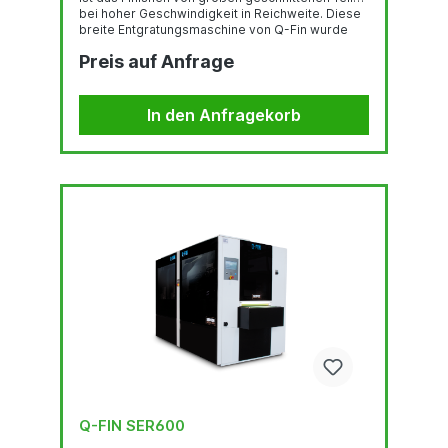
bei hoher Geschwindigkeit in Reichweite. Diese
breite Entgratungsmaschine von Q-Fin wurde
entwickelt, um flache Blechteile bis zu einer
Preis auf Anfrage
Breite von 1500 mm zu bearbeiten. Die F1500 hat
eine Vakuum- oder Magnetunterstützung und ist
sehr vielseitig. Die F1500 wurde von Q-Fin
entwickelt, um flache Blechteile bis zu einer
In den Anfragekorb
Breite von 1500 mm zu bearbeiten.
Geschwindigkeit des Förderbandes...
Q-FIN SER600