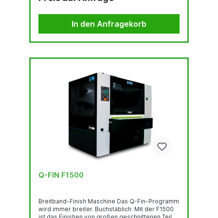
Diese Maschine wird mit allen Optionen
geliefert, einschließlich automatischer
Höhenverstellung des Bürstenmotoren und der
In den Anfragekorb
Schleifbänder. Mit 4 Stationen auf kaum 2 Metern
ist diese Bearbeitungsmaschine besonders
kompakt.Geschwindigkeit...
Q-FIN F1500
Breitband-Finish Maschine Das Q-Fin-Programm
wird immer breiter. Buchstäblich. Mit der F1500
ist das Finishen von großen geschnittenen Teilen