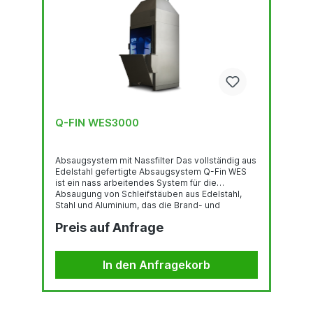
Q-FIN WES3000
Absaugsystem mit Nassfilter Das vollständig aus
Edelstahl gefertigte Absaugsystem Q-Fin WES
ist ein nass arbeitendes System für die
Absaugung von Schleifstäuben aus Edelstahl,
Stahl und Aluminium, das die Brand- und
Explosionsgefahr ausschließt. Laut Q-Fin ist es
Preis auf Anfrage
die sicherste, einfachste und nachhaltigste Art
der Absaugung von Schleifstaub. Mit dem
WES3000 gelangt kein Schleifstaub mehr in die
Luft und/oder in die Arbeitsumgebung. Das WES
In den Anfragekorb
wurde von Q-Fin für die sichere und druckfreie
Absaugung von Schleifstaub entwickelt.