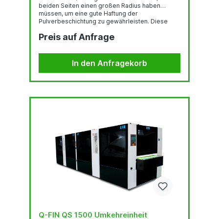
beiden Seiten einen großen Radius haben
müssen, um eine gute Haftung der
Pulverbeschichtung zu gewährleisten. Diese
Teile müssen zweimal durch die Maschine
Preis auf Anfrage
geführt und dazwischen gewendet werden.
Letzteres geschieht häufig von Hand oder mit
Hilfe eines Brückenkrans. Das ist zeitaufwändig,
anstrengend für die Betreiber und nicht ganz
In den Anfragekorb
ungefährlich. Da die GrindingPower-Philosophie
von Q-Fin besagt, dass Produkte bei...
Q-FIN QS 1500 Umkehreinheit