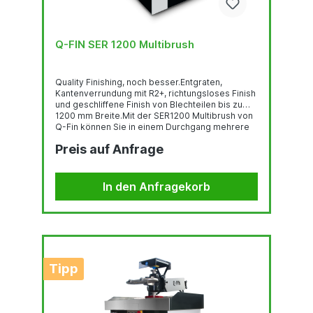
Q-FIN SER 1200 Multibrush
Quality Finishing, noch besser.Entgraten,
Kantenverrundung mit R2+, richtungsloses Finish
und geschliffene Finish von Blechteilen bis zu
1200 mm Breite.Mit der SER1200 Multibrush von
Q-Fin können Sie in einem Durchgang mehrere
Arbeitsgänge an Blechteilen mit einer Breite bis
Preis auf Anfrage
zu 1200 mm durchführen. Entgraten,
Kantenverrundung, Radius 2, Entfernung von
Oxidschichten, geschliffenen Finish oder
richtungsloses Finish. Das alles ist
In den Anfragekorb
programmierbar für die automatisch
einstellbaren Arbeitsstationen.Schnellste und
vollständigste Entgratungs-...
Tipp