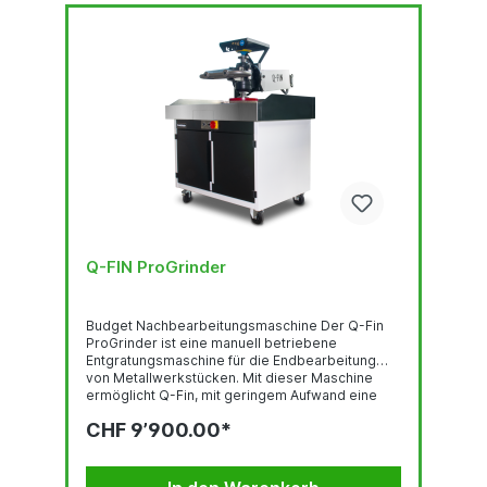
Q-FIN ProGrinder
Budget Nachbearbeitungsmaschine Der Q-Fin
ProGrinder ist eine manuell betriebene
Entgratungsmaschine für die Endbearbeitung
von Metallwerkstücken. Mit dieser Maschine
ermöglicht Q-Fin, mit geringem Aufwand eine
hochwertige Verrundung zu erzielen, Grate
CHF 9’900.00*
abzuschleifen und sogar auf Hochglanz zu
polieren. Optional können Sie den ProGrinder
auch mit einem Exzenterkopf ausstatten, um das
Produkt richtungsfrei zu bearbeiten. Der