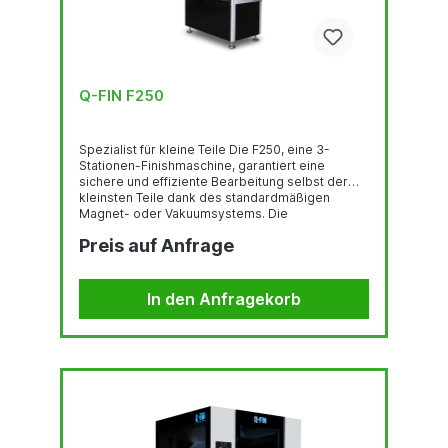
Q-FIN F250
Spezialist für kleine Teile Die F250, eine 3-
Stationen-Finishmaschine, garantiert eine
sichere und effiziente Bearbeitung selbst der
kleinsten Teile dank des standardmäßigen
Magnet- oder Vakuumsystems. Die
Schleifeinheit ist automatisch höhenverstellbar
Preis auf Anfrage
und vermeidet Kratzer auf dem Produkt, da sie
sich beim Ausschalten nach oben bewegt. Die
Bürsteneinheiten sind mit elektrischer
Kompensation ausgestattet, um den Kontakt
In den Anfragekorb
zwischen Förderband und Rundbürsten beim
Schleifen von Dünnblech zu vermeiden.Mit dem
intuitiven Touchscreen passen Sie...