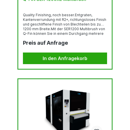
Quality Finishing, noch besser.Entgraten,
Kantenverrundung mit R2+, richtungsloses Finish
und geschliffene Finish von Blechteilen bis zu
1200 mm Breite.Mit der SER1200 Multibrush von
Q-Fin können Sie in einem Durchgang mehrere
Arbeitsgänge an Blechteilen mit einer Breite bis
Preis auf Anfrage
zu 1200 mm durchführen. Entgraten,
Kantenverrundung, Radius 2, Entfernung von
Oxidschichten, geschliffenen Finish oder
richtungsloses Finish. Das alles ist
In den Anfragekorb
programmierbar für die automatisch
einstellbaren Arbeitsstationen.Schnellste und
vollständigste Entgratungs-...