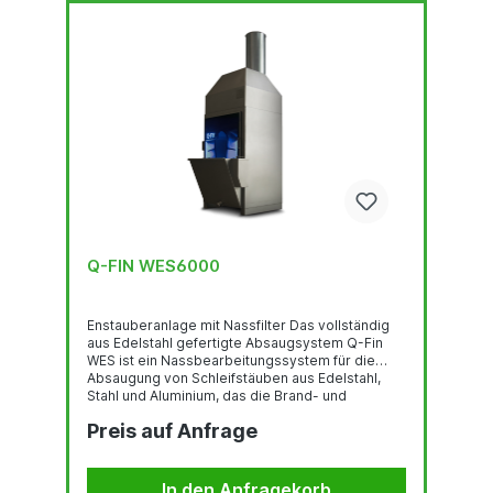
Q-FIN WES6000
Enstauberanlage mit Nassfilter Das vollständig
aus Edelstahl gefertigte Absaugsystem Q-Fin
WES ist ein Nassbearbeitungssystem für die
Absaugung von Schleifstäuben aus Edelstahl,
Stahl und Aluminium, das die Brand- und
Explosionsgefahr ausschließt. Nach Angaben
Preis auf Anfrage
von Q-Fin ist dies die sicherste, einfachste und
nachhaltigste Art, Schleifstaub abzusaugen. Mit
dem WES6000 gibt es keinen Schleifstaub mehr
in der Luft und/oder in der Arbeitsumgebung.
In den Anfragekorb