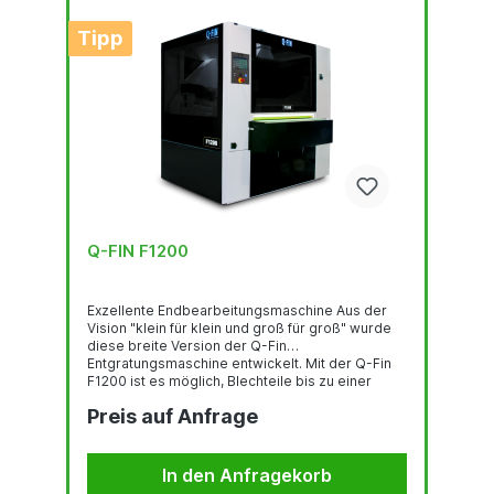
Tipp
Q-FIN F1200
Exzellente Endbearbeitungsmaschine Aus der
Vision "klein für klein und groß für groß" wurde
diese breite Version der Q-Fin
Entgratungsmaschine entwickelt. Mit der Q-Fin
F1200 ist es möglich, Blechteile bis zu einer
Breite von 1200 mm zu entgraten, zu entlacken,
Preis auf Anfrage
zu schleifen, zu kantenbrechen, zu verrunden, zu
entschlacken, die Oxidhaut zu entfernen oder ein
Linienfinish aufzubringen. Auch eine Kombination
dieser Arbeitsgänge ist möglich. Der Durchsatz
In den Anfragekorb
der F1200 ist 5 Mal höher als bei