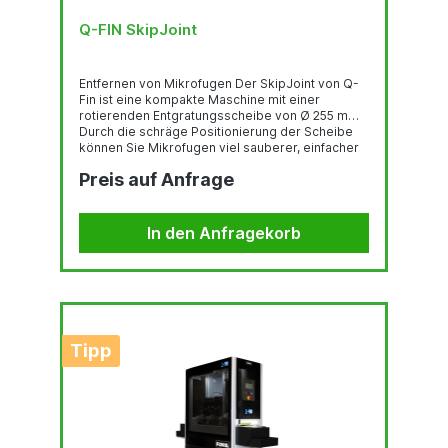
Q-FIN SkipJoint
Entfernen von Mikrofugen Der SkipJoint von Q-
Fin ist eine kompakte Maschine mit einer
rotierenden Entgratungsscheibe von Ø 255 mm.
Durch die schräge Positionierung der Scheibe
können Sie Mikrofugen viel sauberer, einfacher
und sicherer entfernen als mit einem
Preis auf Anfrage
Bandschleifer oder einer Schleifmaschine. Der
Skipjoint wurde von Q-Fin entwickelt, um
Mikrojoints einfach, sicher und schnell zu
entfernen. Spezifikation Ausgestattet mit einem
In den Anfragekorb
0,75 kW Motor Schleiftellerdurchmesser...
Tipp