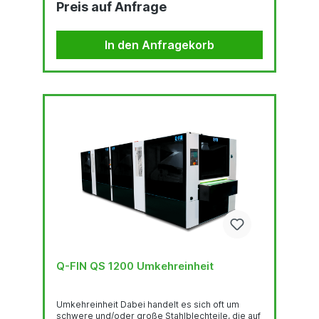
Preis auf Anfrage
geführt und dazwischen gewendet werden.
Letzteres geschieht häufig von Hand oder mit
Hilfe eines Brückenkrans. Das ist zeitaufwändig,
anstrengend für die Betreiber und nicht ganz
In den Anfragekorb
ungefährlich. Da die GrindingPower-Philosophie
von Q-Fin besagt, dass Produkte bei...
Q-FIN QS 1200 Umkehreinheit
Umkehreinheit Dabei handelt es sich oft um
schwere und/oder große Stahlblechteile, die auf