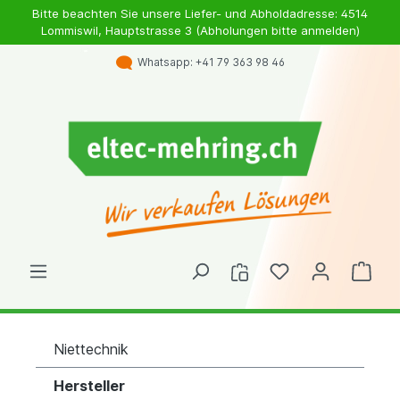
Bitte beachten Sie unsere Liefer- und Abholdadresse: 4514
Lommiswil, Hauptstrasse 3 (Abholungen bitte anmelden)
Whatsapp: +41 79 363 98 46
Niettechnik
Hersteller