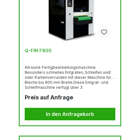
Q-FIN F800
Allround-Fertigbearbeitungsmaschine
Besonders schnelles Entgraten, Schleifen und/
oder Kantenverrunden mit dieser Maschine für
Bleche bis 800 mm Breite.Diese Entgrat- und
Schleifmaschine verfügt über 3
Bearbeitungsstationen: eine Schleifvorrichtung,
Preis auf Anfrage
gefolgt von zwei Stationen mit insgesamt 4
oszillierenden Bürsten. Mit dieser F800 können
Sie verschiedene Endbearbeitungen
durchführen, einschließlich Entgraten, Schleifen,
In den Anfragekorb
Entfernen von Schlacke oder Oxidschicht,
Linienfinish, Kantenbrechen und Verrunden. Die
Maschine eignet sich für die...