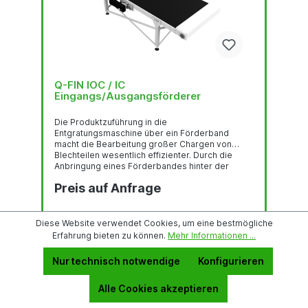
Q-FIN IOC / IC
Eingangs/Ausgangsförderer
Die Produktzuführung in die
Entgratungsmaschine über ein Förderband
macht die Bearbeitung großer Chargen von
Blechteilen wesentlich effizienter. Durch die
Anbringung eines Förderbandes hinter der
Entgratungsmaschine können die fertigen Teile
Preis auf Anfrage
auf der Rückseite gesammelt werden. Q-Fin
liefert diese Eingangs- und Ausgangsriemen in
zwei verschiedenen Ausführungen. Die IOC-
Bänder sind sehr robust und haben eine Länge
In den Anfragekorb
Diese Website verwendet Cookies, um eine bestmögliche
von 3400 mm. Diese Förderbänder sind in
Erfahrung bieten zu können.
Mehr Informationen ...
Bezug auf Geschwindigkeit und
Energieversorgung mit der
Nur technisch notwendige
Konfigurieren
Entgratungsmaschine...
Alle Cookies akzeptieren