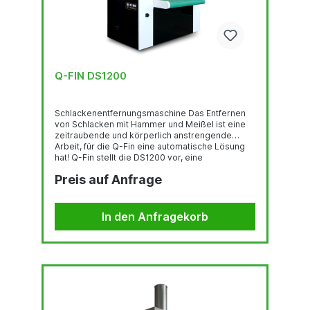
Q-FIN DS1200
Schlackenentfernungsmaschine Das Entfernen
von Schlacken mit Hammer und Meißel ist eine
zeitraubende und körperlich anstrengende
Arbeit, für die Q-Fin eine automatische Lösung
hat! Q-Fin stellt die DS1200 vor, eine
freistehende Maschine, die im Handumdrehen
Preis auf Anfrage
Schlacken von Schneidteilen entfernt und
Verunreinigungen in der Entgratungsmaschine
verhindert. Die DS1200 wurde von Q-Fin
entwickelt, um auf einfache Weise Schlacke von
In den Anfragekorb
Blechen mit einer Breite von bis zu 1200 mm zu
entfernen. Spezifikation Geschwindigkeit...