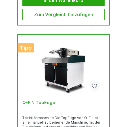
In den Warenkorb
ProGrinder wurde von Q-Fin für die
halbautomatische und kostengünstige
Endbearbeitung von Blechteilen entwickelt.
Zum Vergleich hinzufügen
Tipp
Q-FIN TopEdge
Tischfräsmaschine Die TopEdge von Q-Fin ist
eine manuell zu bedienende Maschine, mit der
Sie einfach und schnell verschiedene Radien