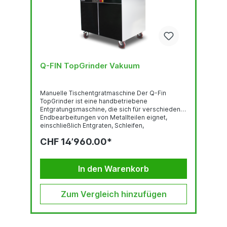
Q-FIN TopGrinder Vakuum
Manuelle Tischentgratmaschine Der Q-Fin
TopGrinder ist eine handbetriebene
Entgratungsmaschine, die sich für verschiedene
Endbearbeitungen von Metallteilen eignet,
einschließlich Entgraten, Schleifen,
Kantenverrundung, Schlackenentfernung und
CHF 14’960.00*
Polieren. Mit dem TopGrinder können Sie
halbautomatische Entgratungsarbeiten zu
geringen Kosten durchführen. Mit dieser
Maschine ermöglicht es Q-Fin, mit geringem
In den Warenkorb
Aufwand qualitativ hochwertige Verrundungen zu
erzielen, Grate leicht abzuschleifen und sogar
auf Hochglanz zu polieren. Der TopGrinder ist
Zum Vergleich hinzufügen
ergonomisch gebaut,...