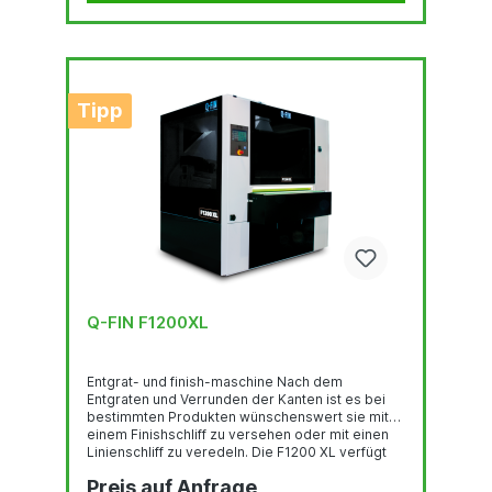
vergleichbaren...
Tipp
Q-FIN F1200XL
Entgrat- und finish-maschine Nach dem
Entgraten und Verrunden der Kanten ist es bei
bestimmten Produkten wünschenswert sie mit
einem Finishschliff zu versehen oder mit einen
Linienschliff zu veredeln. Die F1200 XL verfügt
über 4 Bearbeitungsstationen, um ein
Preis auf Anfrage
hochwertiges Oberflächenfinish zu ermöglichen.