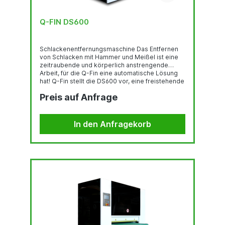
Q-FIN DS600
Schlackenentfernungsmaschine Das Entfernen
von Schlacken mit Hammer und Meißel ist eine
zeitraubende und körperlich anstrengende
Arbeit, für die Q-Fin eine automatische Lösung
hat! Q-Fin stellt die DS600 vor, eine freistehende
Maschine, die auf einfache Weise Schlacken von
Preis auf Anfrage
Schneidteilen entfernt und Verunreinigungen in
der Entgratungsmaschine verhindert. Die DS600
wurde von Q-Fin entwickelt, um auf einfache
Weise Schlacke von Blechen mit einer Breite von
In den Anfragekorb
bis zu 600 mm zu entfernen. Spezifikation
Geschwindigkeit...