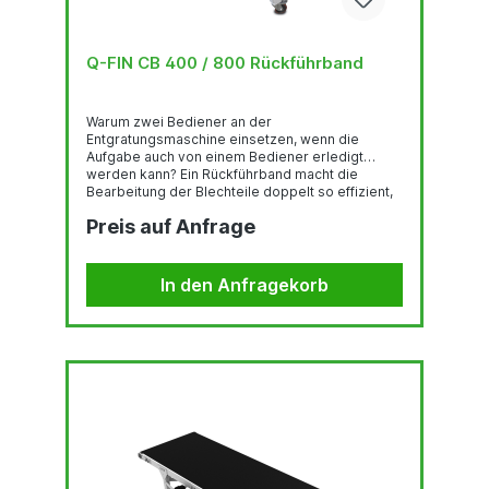
Q-FIN CB 400 / 800 Rückführband
Warum zwei Bediener an der
Entgratungsmaschine einsetzen, wenn die
Aufgabe auch von einem Bediener erledigt
werden kann? Ein Rückführband macht die
Bearbeitung der Blechteile doppelt so effizient,
indem es die Produkte automatisch an die
Preis auf Anfrage
Vorderseite der Maschine zurückführt. Dadurch
entfällt das Auffangen und Stapeln der fertigen
Teile an der Rückseite der Maschine. Die
Produktivität des ersten Bedieners wird
In den Anfragekorb
verdoppelt. Die Rückführbänder wurden von Q-
Fin entwickelt, um ein effizienteres
Materialhandling zu gewährleisten und einen...