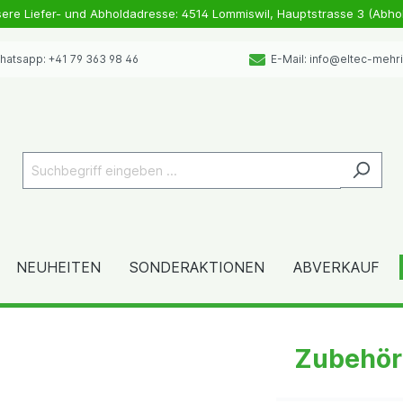
sere Liefer- und Abholdadresse: 4514 Lommiswil, Hauptstrasse 3 (Abho
atsapp: +41 79 363 98 46
E-Mail: info@eltec-mehr
NEUHEITEN
SONDERAKTIONEN
ABVERKAUF
Zubehör