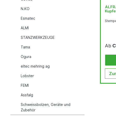
ALFRA
N.KO
Kupfe
Esmatec
Stempe
ALMI
STANZWERKZEUGE
Ab
C
Tama
Ogura
eltec mehring ag
Zum
Lobster
FEMI
Assfalg
Schweissbolzen, Geräte und
Zubehör