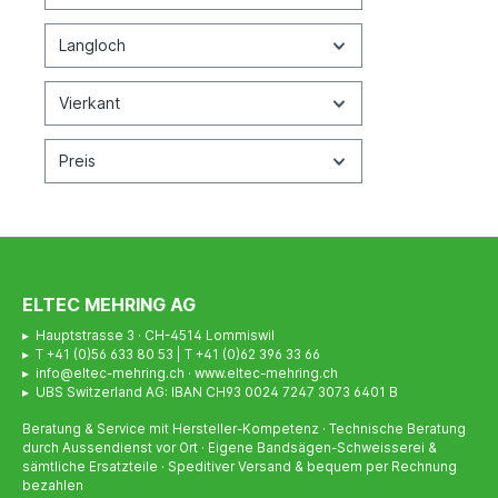
Langloch
Vierkant
Preis
ELTEC MEHRING AG
▸ Hauptstrasse 3 · CH-4514 Lommiswil
▸ T +41 (0)56 633 80 53 | T +41 (0)62 396 33 66
▸ info@eltec-mehring.ch · www.eltec-mehring.ch
▸ UBS Switzerland AG: IBAN CH93 0024 7247 3073 6401 B
Beratung & Service mit Hersteller-Kompetenz · Technische Beratung
durch Aussendienst vor Ort · Eigene Bandsägen-Schweisserei &
sämtliche Ersatzteile · Speditiver Versand & bequem per Rechnung
bezahlen