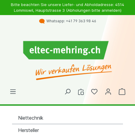
Bitte beachten Sie unsere Liefer- und Abholdadresse: 4514
Lommiswil, Hauptstrasse 3 (Abholungen bitte anmelden)
Whatsapp: +41 79 363 98 46
Niettechnik
Hersteller