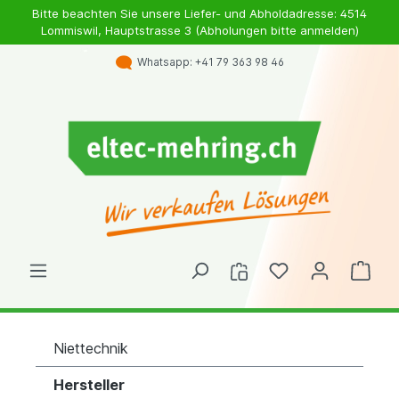
Bitte beachten Sie unsere Liefer- und Abholdadresse: 4514
Lommiswil, Hauptstrasse 3 (Abholungen bitte anmelden)
Whatsapp: +41 79 363 98 46
Niettechnik
Hersteller