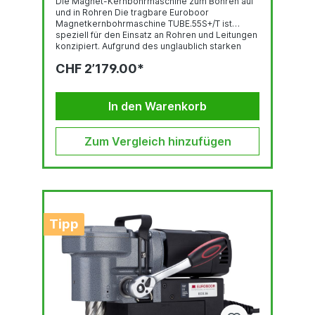
Die Magnet-Kernbohrmaschine zum Bohren auf
und in Rohren Die tragbare Euroboor
Magnetkernbohrmaschine TUBE.55S+/T ist
speziell für den Einsatz an Rohren und Leitungen
konzipiert. Aufgrund des unglaublich starken
Halts des Magneten eignet sich die TUBE55S+/T
CHF 2’179.00*
sowohl zum Bohren als auch zum
Gewindeschneiden in Flach- und Rohrmaterial
(selbst auf Stahl mit einer Dicke von nur 3 mm).
Die TUBE.55S+/T schneidet Löcher bis Ø 55mm.
In den Warenkorb
Durch den schwenkbaren Magneten kann diese
Maschine...
Zum Vergleich hinzufügen
Tipp