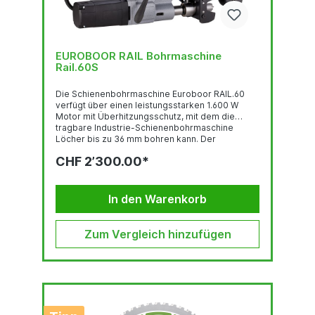
EUROBOOR RAIL Bohrmaschine
Rail.60S
Die Schienenbohrmaschine Euroboor RAIL.60
verfügt über einen leistungsstarken 1.600 W
Motor mit Überhitzungsschutz, mit dem die
tragbare Industrie-Schienenbohrmaschine
Löcher bis zu 36 mm bohren kann. Der
optimierte Schlitten macht das Bohren mit der
CHF 2’300.00*
RAIL.60S einfach und präzise. Unsere
Schienenbohrmaschine RAIL.60S wird mit
folgenden Schienenadapter-Varianten geliefert:
SBS 1, SBB 4, SBB 6. Technische Daten:
In den Warenkorb
Kernbohrer Ø 12,0 - 36,0 mm Schnitttiefe 50,0
mm Spiralbohrer Ø Aufnahme MK 3 auf 19 mm
Weldon Hub...
Zum Vergleich hinzufügen