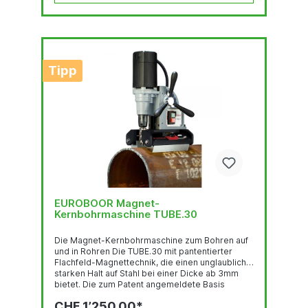
Tipp
EUROBOOR Magnet-
Kernbohrmaschine TUBE.30
Die Magnet-Kernbohrmaschine zum Bohren auf
und in Rohren Die TUBE.30 mit pantentierter
Flachfeld-Magnettechnik, die einen unglaublich
starken Halt auf Stahl bei einer Dicke ab 3mm
bietet. Die zum Patent angemeldete Basis
schwenkt automatisch ein und schmiegt sich so
CHF 1’250.00*
an Rohre ab 75 mm Durchmesser problemlos an.