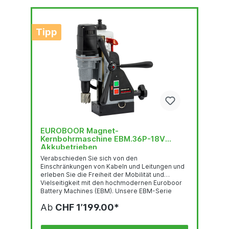
Tipp
EUROBOOR Magnet-
Kernbohrmaschine EBM.36P-18V
Akkubetrieben
Verabschieden Sie sich von den
Einschränkungen von Kabeln und Leitungen und
erleben Sie die Freiheit der Mobilität und
Vielseitigkeit mit den hochmodernen Euroboor
Battery Machines (EBM). Unsere EBM-Serie
wurde mit Blick auf ihre Tragbarkeit entwickelt
Ab
CHF 1’199.00*
und ist kompakt, leicht und einfach zu
transportieren. Und da Sie sich keine Sorgen um
Kabel machen müssen, können Sie auch an