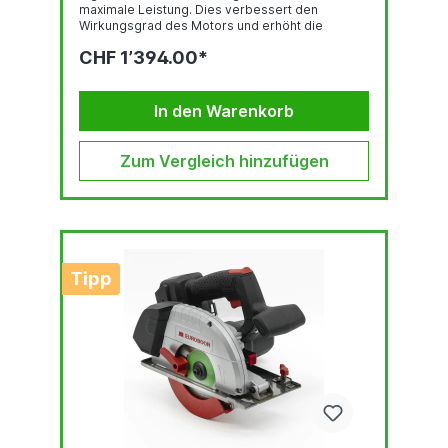
maximale Leistung. Dies verbessert den
Wirkungsgrad des Motors und erhöht die
Lebensdauer der Hauptkomponenten. Diese
CHF 1’394.00*
tragbare Magnetkernbohrmaschine für den
industriellen Einsatz profitiert von einer
innovativen Elektronik, die mehr Sicherheit
bietet, das Risiko von Schäden an Maschine,
In den Warenkorb
Werkzeug und Werkstück deutlich reduziert und
den Anwender bei übermäßigen Vibrationen
oder plötzlichem Verschieben des...
Zum Vergleich hinzufügen
Tipp