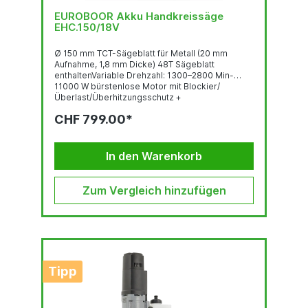
EUROBOOR Akku Handkreissäge
EHC.150/18V
Ø 150 mm TCT-Sägeblatt für Metall (20 mm
Aufnahme, 1,8 mm Dicke) 48T Sägeblatt
enthaltenVariable Drehzahl: 1300–2800 Min-
11000 W bürstenlose Motor mit Blockier/
Überlast/Überhitzungsschutz +
Konstantdrehzahl, 0,2 s Bremssystem,
CHF 799.00*
WiederanlaufschutzLeichtgewicht:...
In den Warenkorb
Zum Vergleich hinzufügen
Tipp