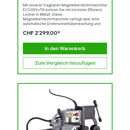
Mit unserer tragbaren Magnetkernbohrmaschine
ECO.55S+/TA bohren Sie mit höchster Effizienz
Löcher in Metall. Diese
Magnetkernbohrmaschine verfügt über eine
automatische Drehmomentüberwachung und
Rücklauf-Funktion für Kernbohrer. Außerdem
CHF 2’299.00*
verfügt die ECO.55S+/TA über eine
Digitalanzeige, die die ideale Arbeitslast anzeigt,
und die Smart-Restart-Technologie verhindert
übermäßigen Werkzeugverschleiß und -ausfall.
In den Warenkorb
Die Maschine profitiert zudem von einer
innovativen Elektronik, die mehr Sicherheit
bietet, das Risiko von Schäden an Maschine,
Zum Vergleich hinzufügen
Werkzeug und Werkstück deutlich reduziert und
den Anwender...