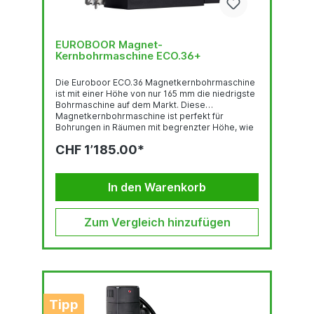
EUROBOOR Magnet-
Kernbohrmaschine ECO.36+
Die Euroboor ECO.36 Magnetkernbohrmaschine
ist mit einer Höhe von nur 165 mm die niedrigste
Bohrmaschine auf dem Markt. Diese
Magnetkernbohrmaschine ist perfekt für
Bohrungen in Räumen mit begrenzter Höhe, wie
z. B. H-Träger, Stahlkonstruktionen, Platten,
CHF 1’185.00*
Profile usw. Die tragbare ECO.36 ist mit einem
leistungsstarken Magneten, einem
benutzerfreundlichen Quick-Connect-
Fräseraufnahmesystem und einem leicht zu
In den Warenkorb
lösenden/zu verriegelnden Vorschubgriff für
Links- und Rechtsbetrieb ausgestattet.
Zusätzliche Vorteile:• Benutzerfreundliches
Zum Vergleich hinzufügen
Schnellspannsystem für Kernbohrer•
Abnehmbarer...
Tipp