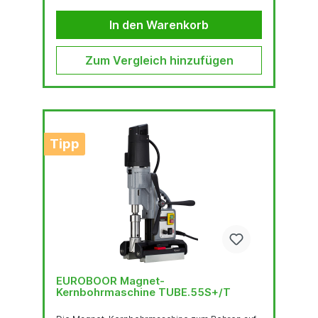
innovativen Elektronik, die mehr Sicherheit
bietet, das Risiko von Schäden an Maschine,
In den Warenkorb
Werkzeug und Werkstück deutlich reduziert und
den Anwender bei übermäßigen Vibrationen
oder plötzlichem Verschieben...
Zum Vergleich hinzufügen
Tipp
EUROBOOR Magnet-
Kernbohrmaschine TUBE.55S+/T