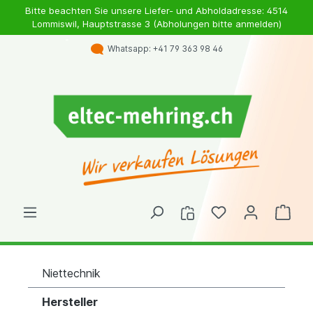
Bitte beachten Sie unsere Liefer- und Abholdadresse: 4514
Lommiswil, Hauptstrasse 3 (Abholungen bitte anmelden)
Whatsapp: +41 79 363 98 46
Niettechnik
Hersteller