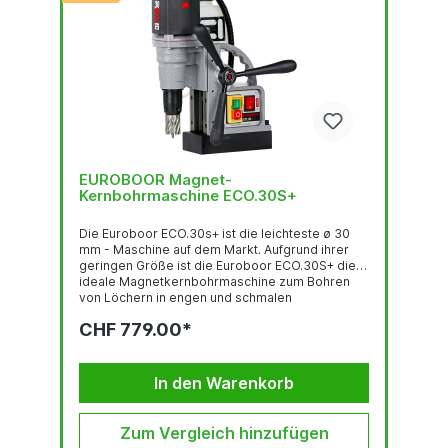
EUROBOOR Magnet-
Kernbohrmaschine ECO.30S+
Die Euroboor ECO.30s+ ist die leichteste ø 30
mm - Maschine auf dem Markt. Aufgrund ihrer
geringen Größe ist die Euroboor ECO.30S+ die
ideale Magnetkernbohrmaschine zum Bohren
von Löchern in engen und schmalen
Räumen.Diese Maschine misst gerade einmal
CHF 779.00*
27,5 cm in der Länge und wiegt nur 8,5 kg. Mit
einer Leistung von 900 W bohrt diese kleine
ECO.30S+ Magnetkernbohrmaschine einfach und
schnell Löcher in Metall. Technische Daten:
In den Warenkorb
Kernbohrer Ø 12,0 - 30,0 mm Schnitttiefe 50,0
mm Spiralbohrer Ø 6.0 - 13,0 mm Weldon
Senken...
Zum Vergleich hinzufügen