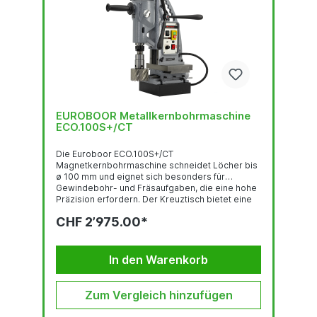
EUROBOOR Metallkernbohrmaschine
ECO.100S+/CT
Die Euroboor ECO.100S+/CT
Magnetkernbohrmaschine schneidet Löcher bis
ø 100 mm und eignet sich besonders für
Gewindebohr- und Fräsaufgaben, die eine hohe
Präzision erfordern. Der Kreuztisch bietet eine
außergewöhnliche Kontrolle, die es Ihnen
CHF 2’975.00*
ermöglicht, die Maschine über einen Bereich von
110 mm (x-Achse) und 120 mm (y-Achse) genau
zu positionieren, nachdem der Magnet an der
Oberfläche befestigt wurde. Die Spindel, die
In den Warenkorb
durch einen Sicherungsring mit Gewinde
gesichert ist, gewährleistet die stärkste
Kopplung mit dem Motor,...
Zum Vergleich hinzufügen