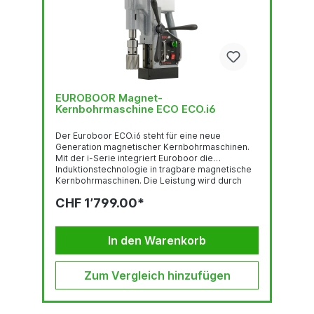
EUROBOOR Magnet-
Kernbohrmaschine ECO ECO.i6
Der Euroboor ECO.i6 steht für eine neue
Generation magnetischer Kernbohrmaschinen.
Mit der i-Serie integriert Euroboor die
Induktionstechnologie in tragbare magnetische
Kernbohrmaschinen. Die Leistung wird durch
Magnetfelder erzeugt, ohne Kohlebürsten, ohne
CHF 1’799.00*
direkten elektrischen Kontakt und ohne
Permanentmagnete. Dies reduziert Verschleiß
und Erwärmung und ermöglicht einen
kontinuierlichen und zuverlässigen Einsatz unter
In den Warenkorb
schwierigen Bedingungen.Beim ECO.i6 wird die
Induktionstechnologie durch den RPMi
gesteuert. Motor, Getriebe, Digitalanzeige und
Zum Vergleich hinzufügen
Drehzahlregelung bilden so ein integriertes...