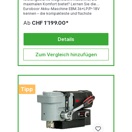
maximalen Komfort bietet? Lernen Sie die
Euroboor Akku-Maschine EBM.36+LP/P-18V
kennen – die kompakteste und flachste
batteriebetriebene Magnetbohrmaschine, die
Ab
CHF 1’199.00*
heute erhältlich ist. Diese kabellose, leichte
Maschine ist ideal für Profis, die Präzision und
Effizienz auf engstem Raum benötigen, und wird
mit einem 18-V-Akku betrieben, der mit der
Details
Makita LXT 18-V-Plattform kompatibel ist.
Zum Vergleich hinzufügen
Tipp