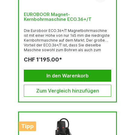
EUROBOOR Magnet-
Kernbohrmaschine ECO.36+/T
Die Euroboor ECO.36+/T Magnetbohrmaschine
ist mit einer Höhe von nur 165 mm die niedrigste
Kernbohrmaschine auf dem Markt. Der große
Vorteil der ECO.36+/T ist, dass Sie dieselbe
Maschine sowohl zum Bohren als auch zum
Gewindeschneiden verwenden können.
CHF 1’195.00*
Aufgrund ihrer kompakten Grösse eignet sich
diese Maschine perfekt zum Bohren in engen
Räumen, die mit herkömmlichen Maschinen nicht
erreicht werden können, wie z. B. H-Träger,
In den Warenkorb
Stahlkonstruktionen, Platten, Profile usw.Die
tragbare ECO.36+/T ist mit einer innovativen
Elektronik ausgestattet, die noch mehr
Zum Vergleich hinzufügen
Sicherheit bietet....
Tipp