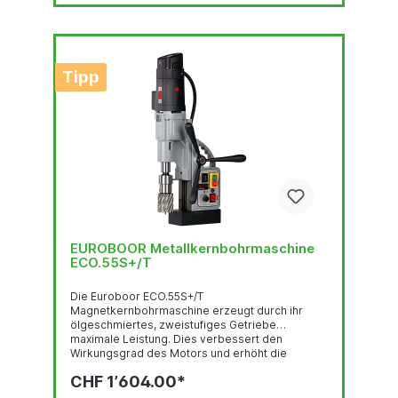
Tipp
EUROBOOR Metallkernbohrmaschine
ECO.55S+/T
Die Euroboor ECO.55S+/T
Magnetkernbohrmaschine erzeugt durch ihr
ölgeschmiertes, zweistufiges Getriebe
maximale Leistung. Dies verbessert den
Wirkungsgrad des Motors und erhöht die
Lebensdauer der Hauptkomponenten. Diese
CHF 1’604.00*
tragbare Magnetkernbohrmaschine für den
industriellen Einsatz profitiert von einer