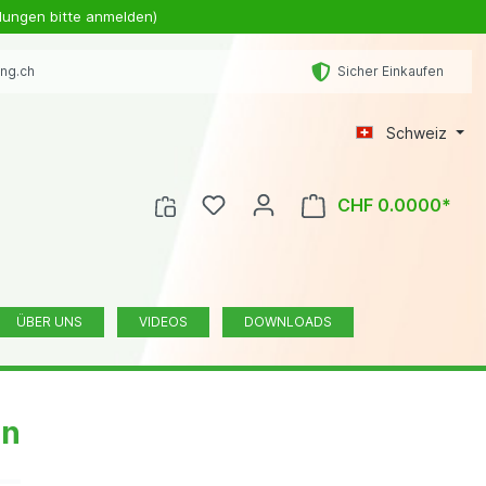
lungen bitte anmelden)
ing.ch
Sicher Einkaufen
Schweiz
CHF 0.0000*
ÜBER UNS
VIDEOS
DOWNLOADS
en