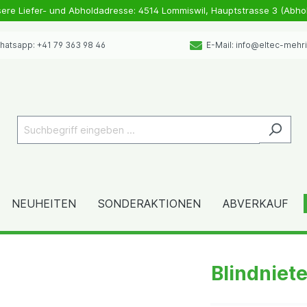
sere Liefer- und Abholdadresse: 4514 Lommiswil, Hauptstrasse 3 (Abho
atsapp: +41 79 363 98 46
E-Mail: info@eltec-mehr
NEUHEITEN
SONDERAKTIONEN
ABVERKAUF
Blindniet