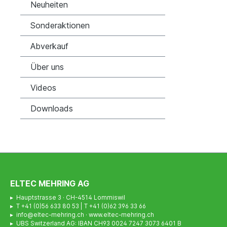
Neuheiten
Sonderaktionen
Abverkauf
Über uns
Videos
Downloads
ELTEC MEHRING AG
▸ Hauptstrasse 3 · CH-4514 Lommiswil
▸ T +41 (0)56 633 80 53 | T +41 (0)62 396 33 66
▸ info@eltec-mehring.ch · www.eltec-mehring.ch
▸ UBS Switzerland AG: IBAN CH93 0024 7247 3073 6401 B