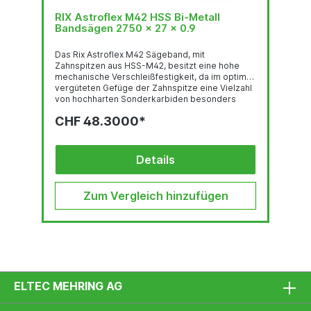
RIX Astroflex M42 HSS Bi-Metall
Bandsägen 2750 x 27 x 0.9
Das Rix Astroflex M42 Sägeband, mit
Zahnspitzen aus HSS-M42, besitzt eine hohe
mechanische Verschleißfestigkeit, da im optimal
vergüteten Gefüge der Zahnspitze eine Vielzahl
von hochharten Sonderkarbiden besonders
gleichmäßig verteilt sind. Deren feste Einbettung
CHF 48.3000*
in einer temperaturbeständigen martensitischen
Umgebung und der hohe Kobalt-gehalt stehen
für eine sehr gute thermische
Verschleißfestigkeit. Das Trägerband aus
Details
hochlegiertem, chromhaltigen Federstahl ist der
Garant für hervorragende
Biegewechselfestigkeit. Der...
Zum Vergleich hinzufügen
ELTEC MEHRING AG