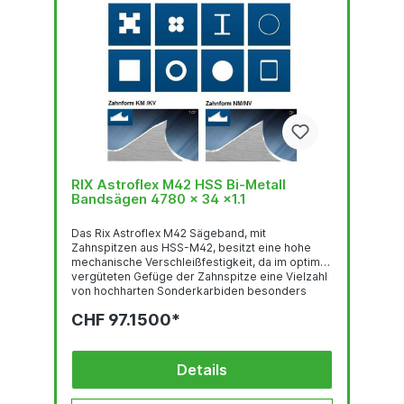
RIX Astroflex M42 HSS Bi-Metall
Bandsägen 4780 x 34 x1.1
Das Rix Astroflex M42 Sägeband, mit
Zahnspitzen aus HSS-M42, besitzt eine hohe
mechanische Verschleißfestigkeit, da im optimal
vergüteten Gefüge der Zahnspitze eine Vielzahl
von hochharten Sonderkarbiden besonders
gleichmäßig verteilt sind. Deren feste Einbettung
CHF 97.1500*
in einer temperaturbeständigen martensitischen
Umgebung und der hohe Kobalt-gehalt stehen
für eine sehr gute thermische
Verschleißfestigkeit. Das Trägerband aus
Details
hochlegiertem, chromhaltigen Federstahl ist der
Garant für hervorragende