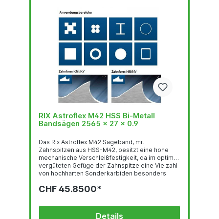
RIX Astroflex M42 HSS Bi-Metall
Bandsägen 2565 x 27 x 0.9
Das Rix Astroflex M42 Sägeband, mit
Zahnspitzen aus HSS-M42, besitzt eine hohe
mechanische Verschleißfestigkeit, da im optimal
vergüteten Gefüge der Zahnspitze eine Vielzahl
von hochharten Sonderkarbiden besonders
gleichmäßig verteilt sind. Deren feste Einbettung
CHF 45.8500*
in einer temperaturbeständigen martensitischen
Umgebung und der hohe Kobalt-gehalt stehen
für eine sehr gute thermische
Verschleißfestigkeit. Das Trägerband aus
Details