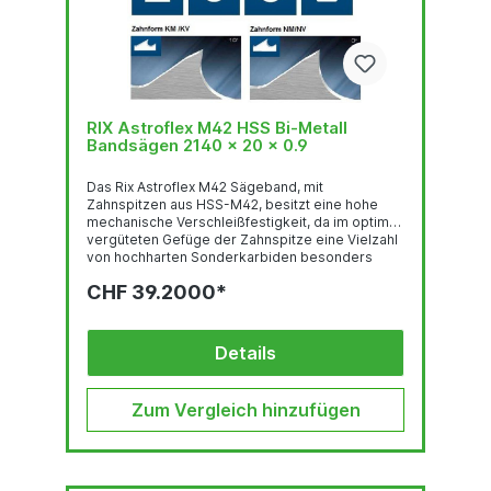
RIX Astroflex M42 HSS Bi-Metall
Bandsägen 2140 x 20 x 0.9
Das Rix Astroflex M42 Sägeband, mit
Zahnspitzen aus HSS-M42, besitzt eine hohe
mechanische Verschleißfestigkeit, da im optimal
vergüteten Gefüge der Zahnspitze eine Vielzahl
von hochharten Sonderkarbiden besonders
gleichmäßig verteilt sind. Deren feste Einbettung
CHF 39.2000*
in einer temperaturbeständigen martensitischen
Umgebung und der hohe Kobalt-gehalt stehen
für eine sehr gute thermische
Verschleißfestigkeit. Das Trägerband aus
Details
hochlegiertem, chromhaltigen Federstahl ist der
Garant für hervorragende
Biegewechselfestigkeit. Der...
Zum Vergleich hinzufügen