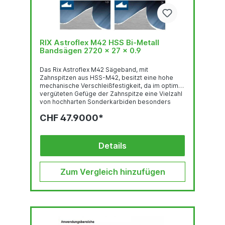
RIX Astroflex M42 HSS Bi-Metall
Bandsägen 2720 x 27 x 0.9
Das Rix Astroflex M42 Sägeband, mit
Zahnspitzen aus HSS-M42, besitzt eine hohe
mechanische Verschleißfestigkeit, da im optimal
vergüteten Gefüge der Zahnspitze eine Vielzahl
von hochharten Sonderkarbiden besonders
gleichmäßig verteilt sind. Deren feste Einbettung
CHF 47.9000*
in einer temperaturbeständigen martensitischen
Umgebung und der hohe Kobalt-gehalt stehen
für eine sehr gute thermische
Verschleißfestigkeit. Das Trägerband aus
Details
hochlegiertem, chromhaltigen Federstahl ist der
Garant für hervorragende
Biegewechselfestigkeit. Der...
Zum Vergleich hinzufügen