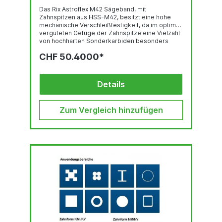
Das Rix Astroflex M42 Sägeband, mit
Zahnspitzen aus HSS-M42, besitzt eine hohe
mechanische Verschleißfestigkeit, da im optimal
vergüteten Gefüge der Zahnspitze eine Vielzahl
von hochharten Sonderkarbiden besonders
gleichmäßig verteilt sind. Deren feste Einbettung
CHF 50.4000*
in einer temperaturbeständigen martensitischen
Umgebung und der hohe Kobalt-gehalt stehen
für eine sehr gute thermische
Verschleißfestigkeit. Das Trägerband aus
Details
hochlegiertem, chromhaltigen Federstahl ist der
Garant für hervorragende
Biegewechselfestigkeit. Der...
Zum Vergleich hinzufügen