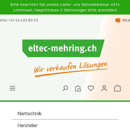
Bitte beachten Sie unsere Liefer- und Abholdadresse: 4514
Lommiswil, Hauptstrasse 3 (Abholungen bitte anmelden)
Whatsapp: +41 79 363 98 46
Niettechnik
Hersteller