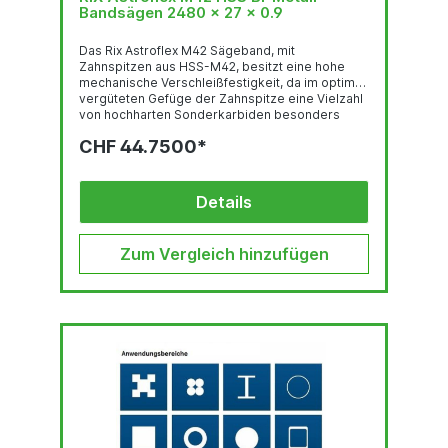
Bandsägen 2480 x 27 x 0.9
Das Rix Astroflex M42 Sägeband, mit
Zahnspitzen aus HSS-M42, besitzt eine hohe
mechanische Verschleißfestigkeit, da im optimal
vergüteten Gefüge der Zahnspitze eine Vielzahl
von hochharten Sonderkarbiden besonders
gleichmäßig verteilt sind. Deren feste Einbettung
CHF 44.7500*
in einer temperaturbeständigen martensitischen
Umgebung und der hohe Kobalt-gehalt stehen
für eine sehr gute thermische
Verschleißfestigkeit. Das Trägerband aus
Details
hochlegiertem, chromhaltigen Federstahl ist der
Garant für hervorragende
Biegewechselfestigkeit. Der...
Zum Vergleich hinzufügen