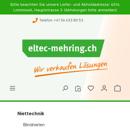
Bitte beachten Sie unsere Liefer- und Abholdadresse: 4514
Lommiswil, Hauptstrasse 3 (Abholungen bitte anmelden)
Whatsapp: +41 79 363 98 46
Niettechnik
Blindnieten