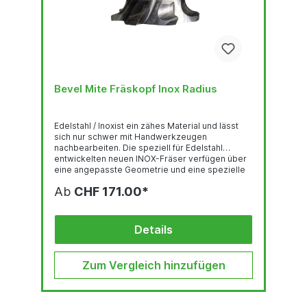
Bevel Mite Fräskopf Inox Radius
Edelstahl / Inoxist ein zähes Material und lässt
sich nur schwer mit Handwerkzeugen
nachbearbeiten. Die speziell für Edelstahl
entwickelten neuen INOX-Fräser verfügen über
eine angepasste Geometrie und eine spezielle
Beschichtung. Diese Kombination reduziert die
Ab
CHF 171.00*
Reibung zwischen dem Edelstahl und dem
Fräser erheblich. Das macht das Schneiden des
Edelstahls wesentlich einfacher. Wählen Sie den
richtigen Fräskopf, der für das Material geeignet
Details
ist um ein optimales...
Zum Vergleich hinzufügen