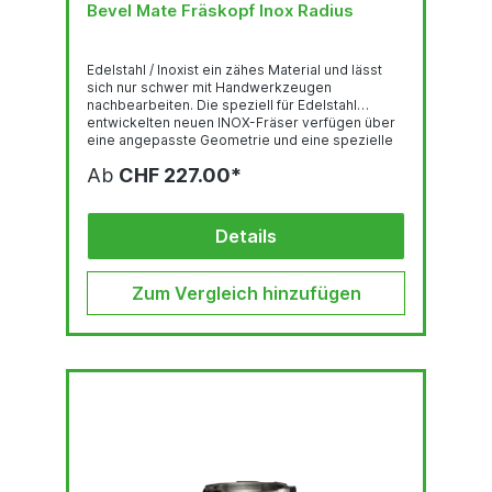
Bevel Mate Fräskopf Inox Radius
Edelstahl / Inoxist ein zähes Material und lässt
sich nur schwer mit Handwerkzeugen
nachbearbeiten. Die speziell für Edelstahl
entwickelten neuen INOX-Fräser verfügen über
eine angepasste Geometrie und eine spezielle
Beschichtung. Diese Kombination reduziert die
Ab
CHF 227.00*
Reibung zwischen dem Edelstahl und dem
Fräser erheblich. Das macht das Schneiden des
Edelstahls wesentlich einfacher. Wählen Sie den
richtigen Fräskopf, der für das Material geeignet
Details
ist um ein optimales...
Zum Vergleich hinzufügen