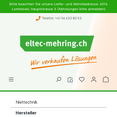
Bitte beachten Sie unsere Liefer- und Abholdadresse: 4514
Lommiswil, Hauptstrasse 3 (Abholungen bitte anmelden)
Telefon: +41 56 633 80 53
Niettechnik
Hersteller