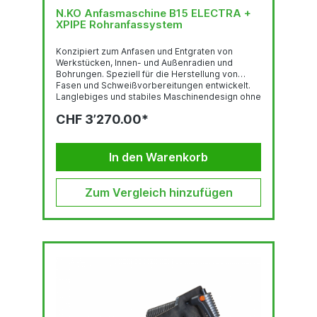
N.KO Anfasmaschine B15 ELECTRA +
XPIPE Rohranfassystem
Konzipiert zum Anfasen und Entgraten von
Werkstücken, Innen- und Außenradien und
Bohrungen. Speziell für die Herstellung von
Fasen und Schweißvorbereitungen entwickelt.
Langlebiges und stabiles Maschinendesign ohne
Kompromisse. Durch das spezielle Design des
CHF 3’270.00*
Schneidkopfes ist es möglich den Verschleiss
der Wendeschneidplatten um die Hälfte zu
reduzieren, wenn die max. Fasenbreite von 8
mm nicht überschritten wird.
In den Warenkorb
Zum Vergleich hinzufügen