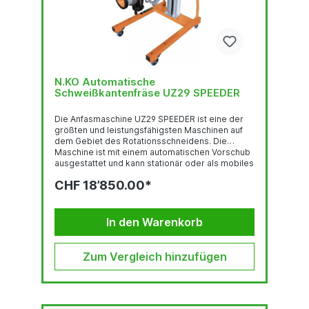
N.KO Automatische
Schweißkantenfräse UZ29 SPEEDER
Die Anfasmaschine UZ29 SPEEDER ist eine der
größten und leistungsfähigsten Maschinen auf
dem Gebiet des Rotationsschneidens. Die
Maschine ist mit einem automatischen Vorschub
ausgestattet und kann stationär oder als mobiles
Anfassystem mit einer Geschwindigkeit von fast
CHF 18’850.00*
2 Metern pro Minute eingesetzt werden. Die
Maschine UZ29 SPEEDER kann sowohl Standard-
Stähle als auch Edelstahl bearbeiten. Die
Maschine verfügt über einen Super-Silent-
In den Warenkorb
Antrieb und erhöht somit den Geräuschpegel am
Arbeitsplatz nicht. Mit dem optionalen...
Zum Vergleich hinzufügen