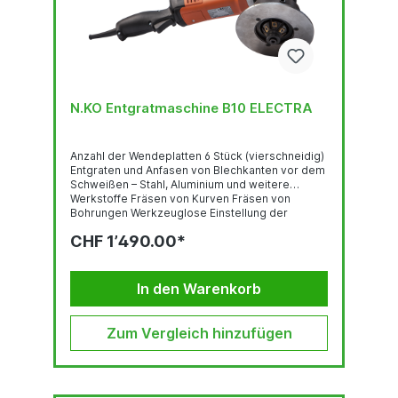
N.KO Entgratmaschine B10 ELECTRA
Anzahl der Wendeplatten 6 Stück (vierschneidig)
Entgraten und Anfasen von Blechkanten vor dem
Schweißen – Stahl, Aluminium und weitere
Werkstoffe Fräsen von Kurven Fräsen von
Bohrungen Werkzeuglose Einstellung der
Fasenhöhe Hohe Leistung Ergonomiegerechte
CHF 1’490.00*
Arbeitsweise drehbar ergonomischer Griff
Technische Daten Motor: 230V / 50 Hz / 1-phasig
Leistung: 1700W Drehzahl: 2700-8500 RPM
Fasenbreite:0 bis 10 mm < 400 N/mm2
In den Warenkorb
Zum Vergleich hinzufügen