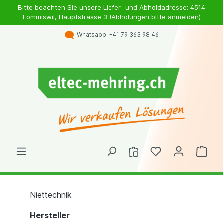
Bitte beachten Sie unsere Liefer- und Abholdadresse: 4514
Lommiswil, Hauptstrasse 3 (Abholungen bitte anmelden)
Whatsapp: +41 79 363 98 46
Niettechnik
Hersteller