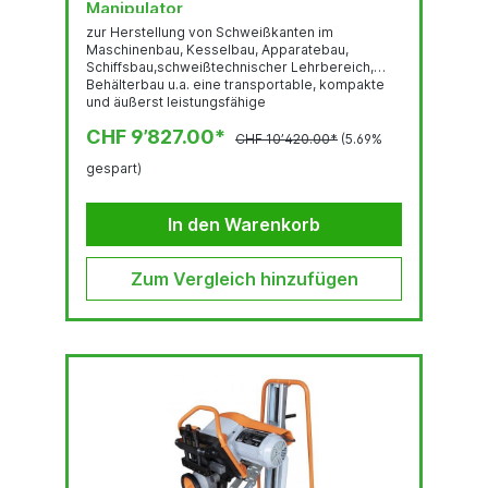
Manipulator
zur Herstellung von Schweißkanten im
Maschinenbau, Kesselbau, Apparatebau,
Schiffsbau,schweißtechnischer Lehrbereich,
Behälterbau u.a. eine transportable, kompakte
und äußerst leistungsfähige
Schweißkantenfräsmaschine mit einer Leistung
CHF 9’827.00*
bis 15 mm Fasenbreite und stufenlos
CHF 10’420.00*
(5.69%
verstellbarem Fasenwinkel von 15° - 50°. Die
gespart)
Herstellung der Schweißnaht erfolgt durch
Materialabscherung mittels
einesAbschermessers. Das Funktionsprinzip ist
In den Warenkorb
sehr effizient und arbeitet laufruhig und
geräuscharm.Universell...
Zum Vergleich hinzufügen