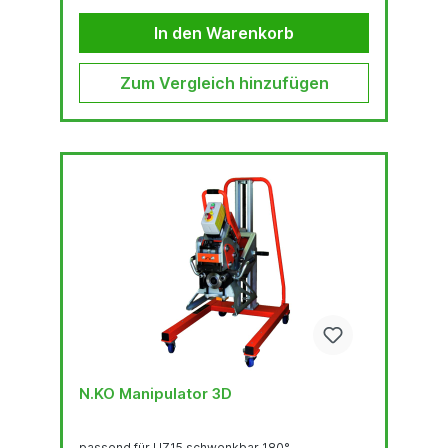
Hubtisch Die UZ 50 TRIUMPH lässt sich
werkzeuglos in kürzester Zeit am Hubtisch
In den Warenkorb
befestigen Die...
Zum Vergleich hinzufügen
N.KO Manipulator 3D
passend für UZ15 schwenkbar 180°,