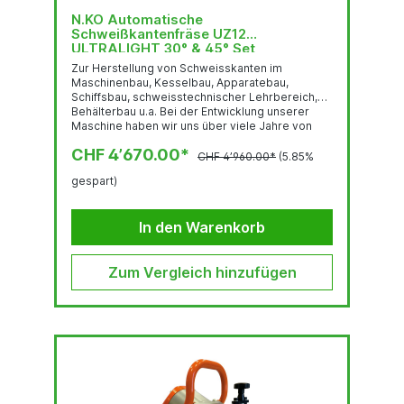
N.KO Automatische
Schweißkantenfräse UZ12
ULTRALIGHT 30° & 45° Set
Zur Herstellung von Schweisskanten im
Maschinenbau, Kesselbau, Apparatebau,
Schiffsbau, schweisstechnischer Lehrbereich,
Behälterbau u.a. Bei der Entwicklung unserer
Maschine haben wir uns über viele Jahre von
den Erkenntnissen aus der Praxis leiten lassen.
CHF 4’670.00*
Zahlreiche Details kommen quasi direkt vom
CHF 4’960.00*
(5.85%
Anwender. So entstand eine transportable,
gespart)
kompakte und äusserst leistungsfähige
Schweisskantenfräsmaschine mit einer Leistung
bis 12 mm Fasenbreite, mit Fasenwinkel von 30°,
In den Warenkorb
45°, 22,5°, 37.5° & 50° - Winkel-Kit...
Zum Vergleich hinzufügen