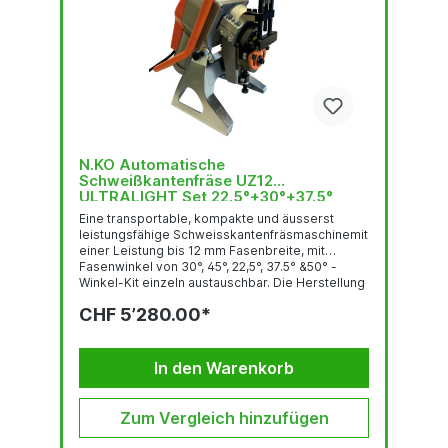
N.KO Automatische
Schweißkantenfräse UZ12
ULTRALIGHT Set 22.5°+30°+37.5°
+45°+50°
Eine transportable, kompakte und äusserst
leistungsfähige Schweisskantenfräsmaschinemit
einer Leistung bis 12 mm Fasenbreite, mit
Fasenwinkel von 30°, 45°, 22,5°, 37.5° &50° -
Winkel-Kit einzeln austauschbar. Die Herstellung
der Schweissnaht erfolgt durch
CHF 5’280.00*
Materialabscherung mittels eines
Abschermessers. Das Funktionsprinzip ist sehr
effizient und arbeitet laufruhig und geräuscharm.
Universell einsetzbar: Stationär oder mit
In den Warenkorb
Eigenvorschub an langen Stahlplatten. Die
Maschine arbeitet...
Zum Vergleich hinzufügen