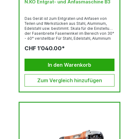
N.KO Entgrat- und Anfasmaschine B3
Das Gerät ist zum Entgraten und Anfasen von
Teilen und Werkstücken aus Stahl, Aluminium,
Edelstahl usw. bestimmt. Skala für die Einstellung
der Fasenbreite Fasenwinkel im Bereich von 30°
- 60° verstellbar Für Stahl, Edelstahl, Aluminium
und andere Werkstoffe Führungsschienen aus
CHF 1’040.00*
hochwertigem Material für lange Lebensdauer
Technische Daten: Fasenwinkel: 30° - 60°,
stufenlos einstellbar Fasenbreite: 0 - 3 mm
(Materialfestigkeit 400N/mm
In den Warenkorb
Zum Vergleich hinzufügen