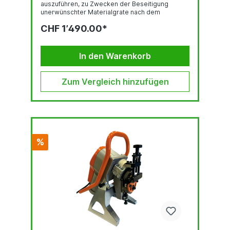
auszuführen, zu Zwecken der Beseitigung
unerwünschter Materialgrate nach dem
Brennschneiden. Hochleistungsmotor
CHF 1’490.00*
Möglichkeit zur kontinuierlichen Einstellung des
Arbeitswinkels im Bereich 0°- 60° Die Maschine
bewältigt das sog. FACING – die
Kantenbearbeitung unter einem Winkel von 0° zu
In den Warenkorb
Zwecken der Beseitigung unerwünschter
Materialgrate nach dem Brennschneiden. Der
einzigartige Mechanismus der Gradskala zur
Zum Vergleich hinzufügen
Einstellung...
%