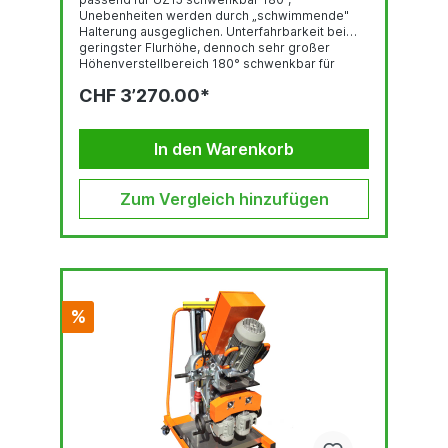
Unebenheiten werden durch „schwimmende"
Halterung ausgeglichen. Unterfahrbarkeit bei
geringster Flurhöhe, dennoch sehr großer
Höhenverstellbereich 180° schwenkbar für
Ober-/ Unterfasen in zwei Durchläufen einfacher
CHF 3’270.00*
Höhenausgleich Handsteuerung für
Maschinenbedienung beim Überkopf-Fräsen
In den Warenkorb
Zum Vergleich hinzufügen
%