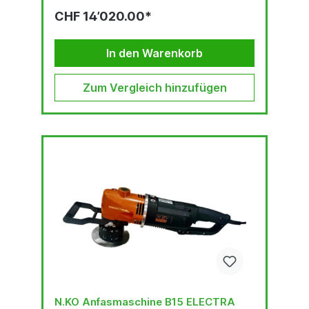
Schrägfasen. Geeignet für die Bearbeitung von
CHF 14’020.00*
Baustählen, einschließlich höherfester Stähle,
rostfreier Stähle und anderer schwieriger zu
bearbeitender Materialien wie Hardox oder
Domex.Automatisches
In den Warenkorb
Werkstückspannsystem.Stufenlos einstellbare
Werkzeuggeschwindigkeit.Stufenlos
einstellbare
Zum Vergleich hinzufügen
Maschinenvorschubgeschwindigkeit.2
eingebaute...
N.KO Anfasmaschine B15 ELECTRA