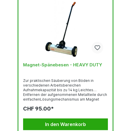
Magnet-Spänebesen - HEAVY DUTY
Zur praktischen Säuberung von Böden in
verschiedenen Arbeitsbereichen
Aufnahmekapazität bis zu 14 kg Leichtes
Entfernen der aufgenommenen Metallteile durch
einfachenLösungsmechanismus am Magnet
Kehrbreite 450 mm Teleskopstiel verstellbar
CHF 95.00*
von 800 – 1100 mm Gewicht: 5,7 kg
In den Warenkorb