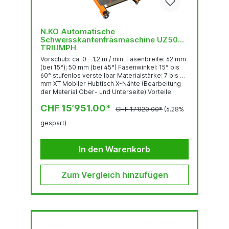
N.KO Automatische
Schweisskantenfräsmaschine UZ50
TRIUMPH
Vorschub: ca. 0 – 1,2 m / min. Fasenbreite: 62 mm
(bei 15°); 50 mm (bei 45°) Fasenwinkel: 15° bis
60° stufenlos verstellbar Materialstärke: 7 bis 80
mm XT Mobiler Hubtisch X-Nähte (Bearbeitung
der Material Ober- und Unterseite) Vorteile:
Regelbarer, automatischer Vorschub
CHF 15’951.00*
Hochgeschwindigkeitsfräskopf mit sehr
CHF 17’020.00*
(6.28%
robusten Wendeplatten Stufenlose
gespart)
Winkelverstellung 15° bis 60° XT Mobiler
Hubtisch - UZ50 TRIUMPH lässt sich
werkzeuglos in kürzester Zeit am Hubtisch
In den Warenkorb
befestigen Die Arbeitshöhe der Maschine...
Zum Vergleich hinzufügen