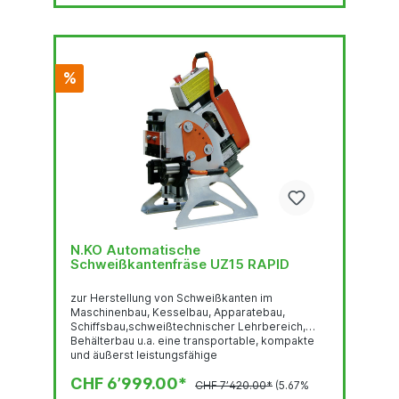
%
N.KO Automatische
Schweißkantenfräse UZ15 RAPID
zur Herstellung von Schweißkanten im
Maschinenbau, Kesselbau, Apparatebau,
Schiffsbau,schweißtechnischer Lehrbereich,
Behälterbau u.a. eine transportable, kompakte
und äußerst leistungsfähige
Schweißkantenfräsmaschine mit einer Leistung
CHF 6’999.00*
bis 15 mm Fasenbreite und stufenlos
CHF 7’420.00*
(5.67%
verstellbarem Fasenwinkel von 15° - 50°. Die