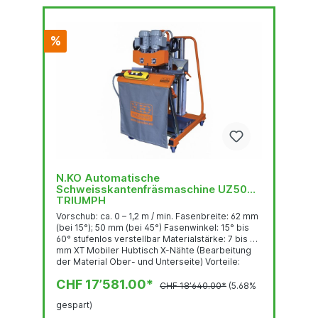
%
N.KO Automatische
Schweisskantenfräsmaschine UZ50
TRIUMPH
Vorschub: ca. 0 – 1,2 m / min. Fasenbreite: 62 mm
(bei 15°); 50 mm (bei 45°) Fasenwinkel: 15° bis
60° stufenlos verstellbar Materialstärke: 7 bis 80
mm XT Mobiler Hubtisch X-Nähte (Bearbeitung
der Material Ober- und Unterseite) Vorteile:
Regelbarer, automatischer Vorschub
CHF 17’581.00*
Hochgeschwindigkeitsfräskopf mit sehr
CHF 18’640.00*
(5.68%
robusten Wendeplatten Stufenlose
gespart)
Winkelverstellung 15° bis 50° XT Mobiler