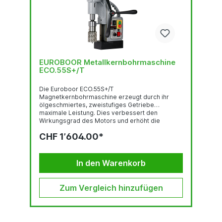
EUROBOOR Metallkernbohrmaschine
ECO.55S+/T
Die Euroboor ECO.55S+/T
Magnetkernbohrmaschine erzeugt durch ihr
ölgeschmiertes, zweistufiges Getriebe
maximale Leistung. Dies verbessert den
Wirkungsgrad des Motors und erhöht die
Lebensdauer der Hauptkomponenten. Diese
CHF 1’604.00*
tragbare Magnetkernbohrmaschine für den
industriellen Einsatz profitiert von einer
innovativen Elektronik, die mehr Sicherheit
bietet, das Risiko von Schäden an Maschine,
In den Warenkorb
Werkzeug und Werkstück deutlich reduziert und
den Anwender bei übermäßigen Vibrationen
oder plötzlichem Verschieben...
Zum Vergleich hinzufügen