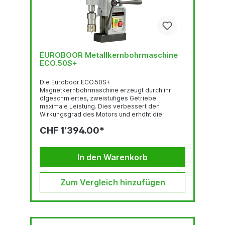
EUROBOOR Metallkernbohrmaschine
ECO.50S+
Die Euroboor ECO.50S+
Magnetkernbohrmaschine erzeugt durch ihr
ölgeschmiertes, zweistufiges Getriebe
maximale Leistung. Dies verbessert den
Wirkungsgrad des Motors und erhöht die
Lebensdauer der Hauptkomponenten. Diese
CHF 1’394.00*
tragbare Magnetkernbohrmaschine für den
industriellen Einsatz profitiert von einer
innovativen Elektronik, die mehr Sicherheit
bietet, das Risiko von Schäden an Maschine,
In den Warenkorb
Werkzeug und Werkstück deutlich reduziert und
den Anwender bei übermäßigen Vibrationen
oder plötzlichem Verschieben des...
Zum Vergleich hinzufügen