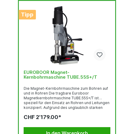
Tipp
EUROBOOR Magnet-
Kernbohrmaschine TUBE.55S+/T
Die Magnet-Kernbohrmaschine zum Bohren auf
und in Rohren Die tragbare Euroboor
Magnetkernbohrmaschine TUBE.55S+/T ist
speziell für den Einsatz an Rohren und Leitungen
konzipiert. Aufgrund des unglaublich starken
Halts des Magneten eignet sich die TUBE55S+/T
CHF 2’179.00*
sowohl zum Bohren als auch zum
Gewindeschneiden in Flach- und Rohrmaterial
(selbst auf Stahl mit einer Dicke von nur 3 mm).
Die TUBE.55S+/T schneidet Löcher bis Ø 55mm.
In den Warenkorb