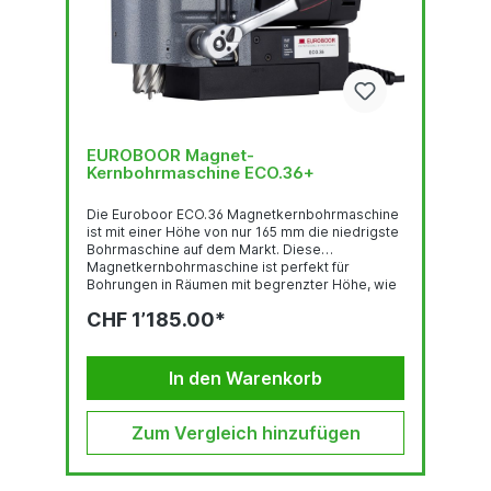
EUROBOOR Magnet-
Kernbohrmaschine ECO.36+
Die Euroboor ECO.36 Magnetkernbohrmaschine
ist mit einer Höhe von nur 165 mm die niedrigste
Bohrmaschine auf dem Markt. Diese
Magnetkernbohrmaschine ist perfekt für
Bohrungen in Räumen mit begrenzter Höhe, wie
z. B. H-Träger, Stahlkonstruktionen, Platten,
CHF 1’185.00*
Profile usw. Die tragbare ECO.36 ist mit einem
leistungsstarken Magneten, einem
benutzerfreundlichen Quick-Connect-
Fräseraufnahmesystem und einem leicht zu
In den Warenkorb
lösenden/zu verriegelnden Vorschubgriff für
Links- und Rechtsbetrieb ausgestattet.
Zusätzliche Vorteile:• Benutzerfreundliches
Zum Vergleich hinzufügen
Schnellspannsystem für Kernbohrer•
Abnehmbarer...