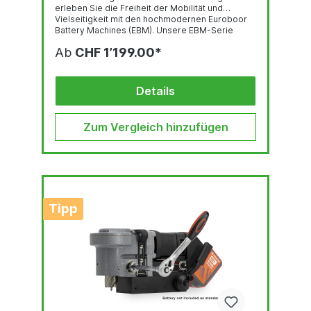
erleben Sie die Freiheit der Mobilität und
Vielseitigkeit mit den hochmodernen Euroboor
Battery Machines (EBM). Unsere EBM-Serie
wurde mit Blick auf ihre Tragbarkeit entwickelt
Ab
CHF 1’199.00*
und ist kompakt, leicht und einfach zu
transportieren. Und da Sie sich keine Sorgen um
Kabel machen müssen, können Sie auch an
schwer zugänglichen Stellen effizienter und
Details
sicherer arbeiten.
Zum Vergleich hinzufügen
Tipp