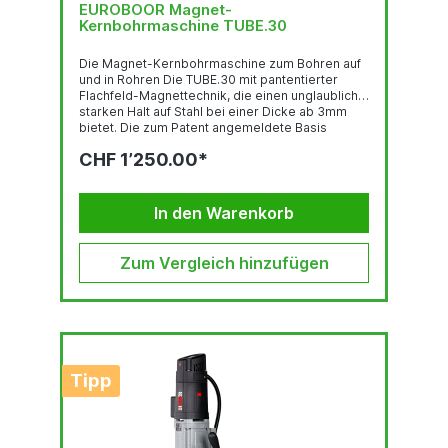
EUROBOOR Magnet-
Kernbohrmaschine TUBE.30
Die Magnet-Kernbohrmaschine zum Bohren auf
und in Rohren Die TUBE.30 mit pantentierter
Flachfeld-Magnettechnik, die einen unglaublich
starken Halt auf Stahl bei einer Dicke ab 3mm
bietet. Die zum Patent angemeldete Basis
schwenkt automatisch ein und schmiegt sich so
CHF 1’250.00*
an Rohre ab 75 mm Durchmesser problemlos an.
Die Magneten brauchen keinen Strom, so das
die ganze Kraft zum Motor geht. Dies bietet auch
eine erhöhte Sicherheit, da die Magnete bei
In den Warenkorb
einem unabsichtlichen Stromverlust ihre
Haltekraft nicht verlieren und die Maschine
freigeben. Mit ihren 900 W Leistung bohrt...
Zum Vergleich hinzufügen
Tipp