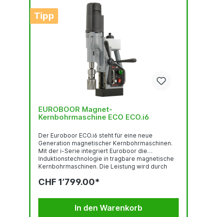
Tipp
EUROBOOR Magnet-
Kernbohrmaschine ECO ECO.i6
Der Euroboor ECO.i6 steht für eine neue
Generation magnetischer Kernbohrmaschinen.
Mit der i-Serie integriert Euroboor die
Induktionstechnologie in tragbare magnetische
Kernbohrmaschinen. Die Leistung wird durch
Magnetfelder erzeugt, ohne Kohlebürsten, ohne
CHF 1’799.00*
direkten elektrischen Kontakt und ohne
Permanentmagnete. Dies reduziert Verschleiß
und Erwärmung und ermöglicht einen
kontinuierlichen und zuverlässigen Einsatz unter
In den Warenkorb
schwierigen Bedingungen.Beim ECO.i6 wird die