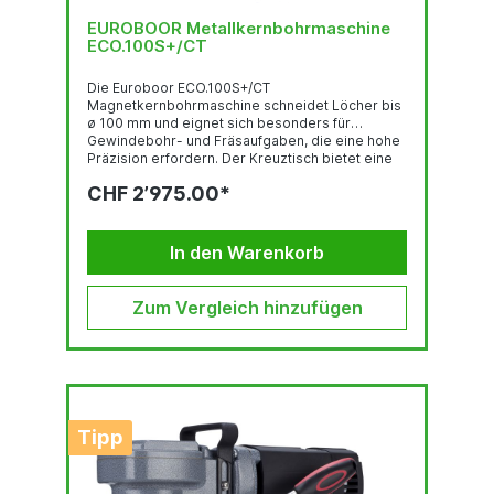
EUROBOOR Metallkernbohrmaschine
ECO.100S+/CT
Die Euroboor ECO.100S+/CT
Magnetkernbohrmaschine schneidet Löcher bis
ø 100 mm und eignet sich besonders für
Gewindebohr- und Fräsaufgaben, die eine hohe
Präzision erfordern. Der Kreuztisch bietet eine
außergewöhnliche Kontrolle, die es Ihnen
CHF 2’975.00*
ermöglicht, die Maschine über einen Bereich von
110 mm (x-Achse) und 120 mm (y-Achse) genau
zu positionieren, nachdem der Magnet an der
Oberfläche befestigt wurde. Die Spindel, die
In den Warenkorb
durch einen Sicherungsring mit Gewinde
gesichert ist, gewährleistet die stärkste
Kopplung mit dem Motor,...
Zum Vergleich hinzufügen
Tipp