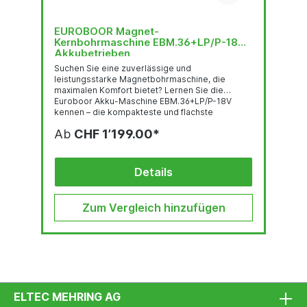
EUROBOOR Magnet-
Kernbohrmaschine EBM.36+LP/P-18V
Akkubetrieben
Suchen Sie eine zuverlässige und
leistungsstarke Magnetbohrmaschine, die
maximalen Komfort bietet? Lernen Sie die
Euroboor Akku-Maschine EBM.36+LP/P-18V
kennen – die kompakteste und flachste
batteriebetriebene Magnetbohrmaschine, die
Ab
CHF 1’199.00*
heute erhältlich ist. Diese kabellose, leichte
Maschine ist ideal für Profis, die Präzision und
Effizienz auf engstem Raum benötigen, und wird
mit einem 18-V-Akku betrieben, der mit der
Details
Makita LXT 18-V-Plattform kompatibel ist.
Zum Vergleich hinzufügen
ELTEC MEHRING AG