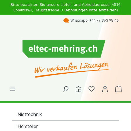
Bitte beachten Sie unsere Liefer- und Abholdadresse: 4514
Lommiswil, Hauptstrasse 3 (Abholungen bitte anmelden)
Whatsapp: +41 79 363 98 46
Niettechnik
Hersteller