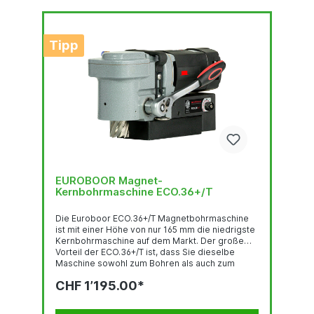
Tipp
EUROBOOR Magnet-
Kernbohrmaschine ECO.36+/T
Die Euroboor ECO.36+/T Magnetbohrmaschine
ist mit einer Höhe von nur 165 mm die niedrigste
Kernbohrmaschine auf dem Markt. Der große
Vorteil der ECO.36+/T ist, dass Sie dieselbe
Maschine sowohl zum Bohren als auch zum
Gewindeschneiden verwenden können.
CHF 1’195.00*
Aufgrund ihrer kompakten Grösse eignet sich
diese Maschine perfekt zum Bohren in engen
Räumen, die mit herkömmlichen Maschinen nicht