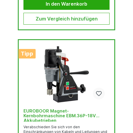
erreicht werden können, wie z. B. H-Träger,
In den Warenkorb
Stahlkonstruktionen, Platten, Profile usw.Die
tragbare ECO.36+/T ist mit einer innovativen
Elektronik ausgestattet, die noch mehr
Zum Vergleich hinzufügen
Sicherheit bietet....
Tipp
EUROBOOR Magnet-
Kernbohrmaschine EBM.36P-18V
Akkubetrieben
Verabschieden Sie sich von den
Einschränkungen von Kabeln und Leitungen und