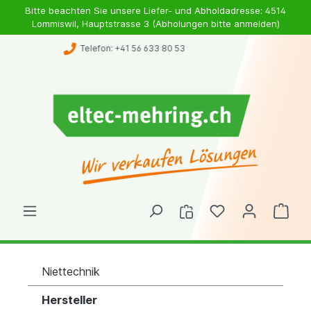
Bitte beachten Sie unsere Liefer- und Abholdadresse: 4514
Lommiswil, Hauptstrasse 3 (Abholungen bitte anmelden)
Whatsapp: +41 79 363 98 46
Niettechnik
Hersteller