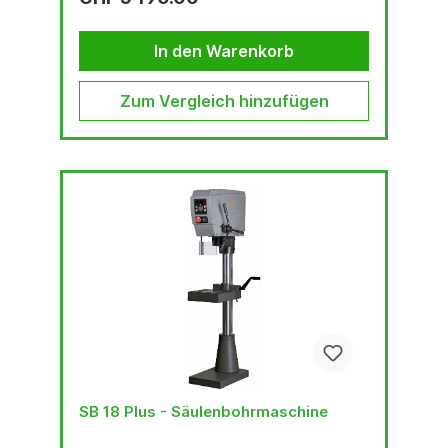
mit OLED-DisplayRobuste, qualitativ
hochwertige Bohrkopf-Haube mit ergonomisch
geneigter FrontLED-
In den Warenkorb
BeleuchtungKopfhöhenverstellung...
Zum Vergleich hinzufügen
SB 18 Plus - Säulenbohrmaschine