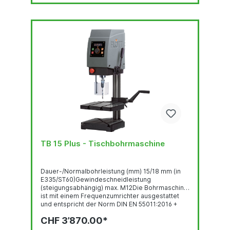
TB 15 Plus - Tischbohrmaschine
Dauer-/Normalbohrleistung (mm) 15/18 mm (in
E335/ST60)Gewindeschneidleistung
(steigungsabhängig) max. M12Die Bohrmaschine
ist mit einem Frequenzumrichter ausgestattet
und entspricht der Norm DIN EN 55011:2016 +
A1:2017.Abbildung zeigt die TB 15 Plus mit
CHF 3’870.00*
Sonderausstattung und Zubehör.
Gewindeschneideinrichtung Bedienpanel mit