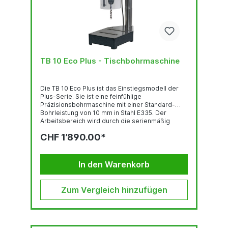
TB 10 Eco Plus - Tischbohrmaschine
Die TB 10 Eco Plus ist das Einstiegsmodell der
Plus-Serie. Sie ist eine feinfühlige
Präzisionsbohrmaschine mit einer Standard-
Bohrleistung von 10 mm in Stahl E335. Der
Arbeitsbereich wird durch die serienmäßig
integrierte LED-Technik großzügig
CHF 1’890.00*
ausgeleuchtet. Über das Bedienfeld mit Display
kann die Maschine ein- und ausgeschaltet
werden. Die Drehzahl lässt sich über das mittig
angeordnete Drehrad stufenlos einstellen und
In den Warenkorb
über das integrierte Display kann die aktuelle
Drehzahl jederzeit abgelesen werden. Mit dem
Bohrtiefenanschlag kann der Hub der
Zum Vergleich hinzufügen
Bohrspindel millimetergenau eingestellt und...