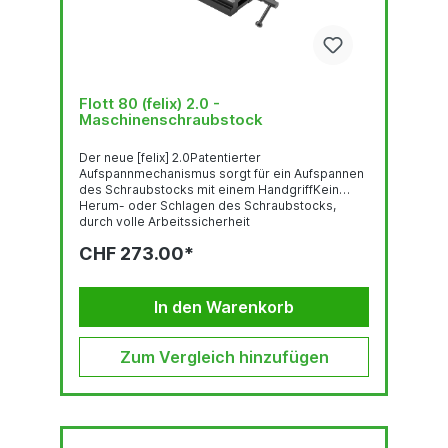
Flott 80 (felix) 2.0 -
Maschinenschraubstock
Der neue [felix] 2.0Patentierter
Aufspannmechanismus sorgt für ein Aufspannen
des Schraubstocks mit einem HandgriffKein
Herum- oder Schlagen des Schraubstocks,
durch volle Arbeitssicherheit
(Verdrehsicherung)Frei positionierbar und volle
CHF 273.00*
Beweglichkeit des Schraubstocks Kurze
Rüstzeit, schnelles Aufspannen (bis zu 95 %
Zeitersparnis)Vergrößerter Verfahrweg und
größere Spannweite[felix] 2.0 Einfach und sicher
In den Warenkorb
gebohrt – Dank des innovativen
Bohrmaschinen-...
Zum Vergleich hinzufügen