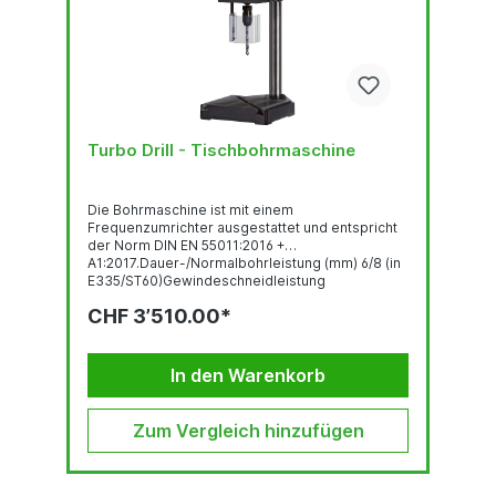
Turbo Drill - Tischbohrmaschine
Die Bohrmaschine ist mit einem
Frequenzumrichter ausgestattet und entspricht
der Norm DIN EN 55011:2016 +
A1:2017.Dauer-/Normalbohrleistung (mm) 6/8 (in
E335/ST60)Gewindeschneidleistung
(steigungsabhängig) max. M5
CHF 3’510.00*
Gewindeschneideinrichtung Bedienpanel mit
OLED-Display Robuste, qualitativ hochwertige
Bohrkopf-Haube mit ergonomisch geneigter
Front LED-Beleuchtung Schnell verstellbarer und
In den Warenkorb
ergonomischer Bohrtiefenanschlag...
Zum Vergleich hinzufügen