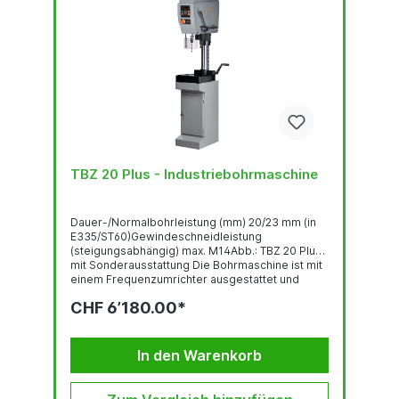
TBZ 20 Plus - Industriebohrmaschine
Dauer-/Normalbohrleistung (mm) 20/23 mm (in
E335/ST60)Gewindeschneidleistung
(steigungsabhängig) max. M14Abb.: TBZ 20 Plus
mit Sonderausstattung Die Bohrmaschine ist mit
einem Frequenzumrichter ausgestattet und
entspricht der Norm DIN EN 55011:2016 +
CHF 6’180.00*
A1:2017.GewindeschneideinrichtungBedienpanel
mit OLED-DisplayRobuste, qualitativ
hochwertige Bohrkopf-Haube mit ergonomisch
geneigter FrontLED-BeleuchtungSchnell...
In den Warenkorb