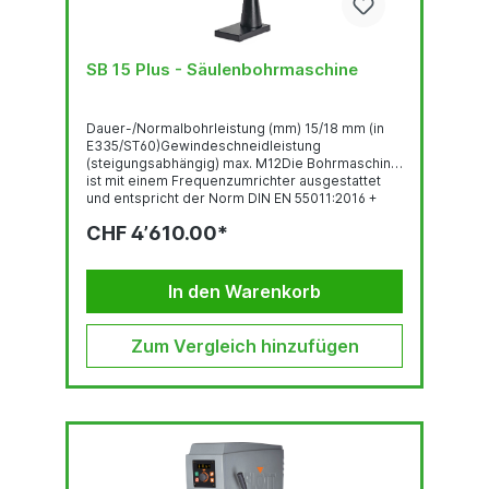
SB 15 Plus - Säulenbohrmaschine
Dauer-/Normalbohrleistung (mm) 15/18 mm (in
E335/ST60)Gewindeschneidleistung
(steigungsabhängig) max. M12Die Bohrmaschine
ist mit einem Frequenzumrichter ausgestattet
und entspricht der Norm DIN EN 55011:2016 +
A1:2017.Abbildung zeigt die TB 15 Plus mit
CHF 4’610.00*
Sonderausstattung und Zubehör.
Gewindeschneideinrichtung Bedienpanel mit
OLED-Display Robuste, qualitativ hochwertige
Bohrkopf-Haube mit ergonomisch geneigter...
In den Warenkorb
Zum Vergleich hinzufügen