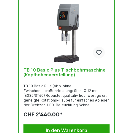
TB 10 Basic Plus Tischbohrmaschine
(Kopfhöhenverstellung)
TB 10 Basic Plus (Abb. ohne
Zwischentisch)Bohrleistung: Stahl Ø 12 mm
(E335/ST60) Robuste, qualitativ hochwertige und
geneigte Rotations-Haube für einfaches Ablesen
der Drehzahl LED-Beleuchtung Schnell
verstellbarer und ergonomischer
CHF 2’440.00*
Bohrtiefenanschlag Stufenlose
Drehzahlregelung über mittigen Drehknopf NOT-
AUS-Schlagtaster Thermischer
Überlastungsschutz Unterspannungsauslöser
In den Warenkorb