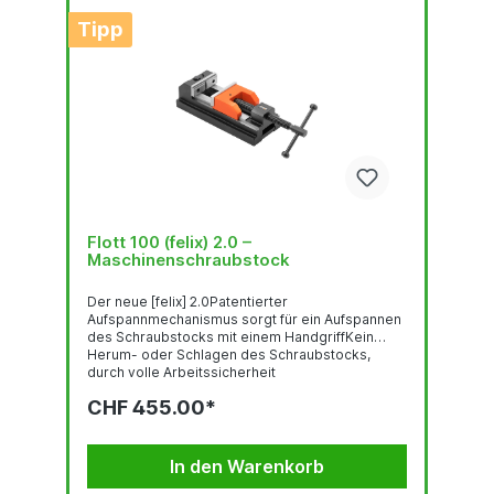
Tipp
Flott 100 (felix) 2.0 –
Maschinenschraubstock
Der neue [felix] 2.0Patentierter
Aufspannmechanismus sorgt für ein Aufspannen
des Schraubstocks mit einem HandgriffKein
Herum- oder Schlagen des Schraubstocks,
durch volle Arbeitssicherheit
(Verdrehsicherung)Frei positionierbar und volle
CHF 455.00*
Beweglichkeit des Schraubstocks Kurze
Rüstzeit, schnelles Aufspannen (bis zu 95 %
Zeitersparnis)Vergrößerter Verfahrweg und
größere Spannweite[felix] 2.0 Einfach und sicher
In den Warenkorb
gebohrt – Dank des innovativen