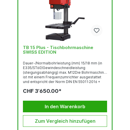
TB 15 Plus - Tischbohrmaschine
SWISS EDITION
Dauer-/Normalbohrleistung (mm) 15/18 mm (in
E335/ST60)Gewindeschneidleistung
(steigungsabhängig) max. M12Die Bohrmaschine
ist mit einem Frequenzumrichter ausgestattet
und entspricht der Norm DIN EN 55011:2016 +
A1:2017.Abbildung zeigt die TB 15 Plus mit
CHF 3’650.00*
Sonderausstattung und Zubehör.
Gewindeschneideinrichtung Bedienpanel mit
OLED-Display Robuste, qualitativ hochwertige
Bohrkopf-Haube mit ergonomisch geneigter...
In den Warenkorb
Zum Vergleich hinzufügen