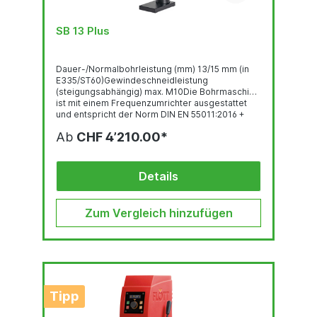
SB 13 Plus
Dauer-/Normalbohrleistung (mm) 13/15 mm (in
E335/ST60)Gewindeschneidleistung
(steigungsabhängig) max. M10Die Bohrmaschine
ist mit einem Frequenzumrichter ausgestattet
und entspricht der Norm DIN EN 55011:2016 +
A1:2017. Abbildung zeigt die SB 13 Plus mit B16
Ab
CHF 4’210.00*
und Sonderausstattung und
Zubehör.GewindeschneideinrichtungBedienpan
el mit OLED-DisplayRobuste, qualitativ
hochwertige Bohrkopf-Haube mit ergonomisch
Details
geneigter...
Zum Vergleich hinzufügen
Tipp