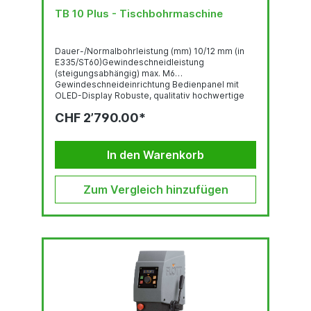
TB 10 Plus - Tischbohrmaschine
Dauer-/Normalbohrleistung (mm) 10/12 mm (in
E335/ST60)Gewindeschneidleistung
(steigungsabhängig) max. M6
Gewindeschneideinrichtung Bedienpanel mit
OLED-Display Robuste, qualitativ hochwertige
Bohrkopf-Haube mit ergonomisch geneigter
CHF 2’790.00*
Front LED-Beleuchtung Schnell verstellbarer und
ergonomischer Bohrtiefenanschlag Stufenlose
Drehzahlregelung über mittigen Drehknopf NOT-
AUS-Schlagtaster...
In den Warenkorb
Zum Vergleich hinzufügen