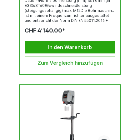
Dauer-/Normalbohrleistung (mm) 15/18 mm (in
E335/ST60)Gewindeschneidleistung
(steigungsabhängig) max. M12Die Bohrmaschine
ist mit einem Frequenzumrichter ausgestattet
und entspricht der Norm DIN EN 55011:2016 +
A1:2017.Abbildung zeigt die TBZ 15 Plus mit
CHF 4’140.00*
Sonderausstattung und
Zubehör.GewindeschneideinrichtungBedienpan
el mit OLED-DisplayRobuste, qualitativ
hochwertige Bohrkopf-Haube mit ergonomisch
In den Warenkorb
geneigter FrontKopfhöhenverstellung...
Zum Vergleich hinzufügen