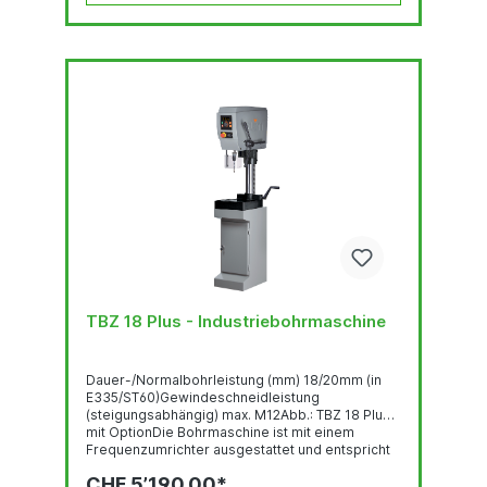
TBZ 18 Plus - Industriebohrmaschine
Dauer-/Normalbohrleistung (mm) 18/20mm (in
E335/ST60)Gewindeschneidleistung
(steigungsabhängig) max. M12Abb.: TBZ 18 Plus
mit OptionDie Bohrmaschine ist mit einem
Frequenzumrichter ausgestattet und entspricht
der Norm DIN EN 55011:2016 +
CHF 5’190.00*
A1:2017.GewindeschneideinrichtungBedienpanel