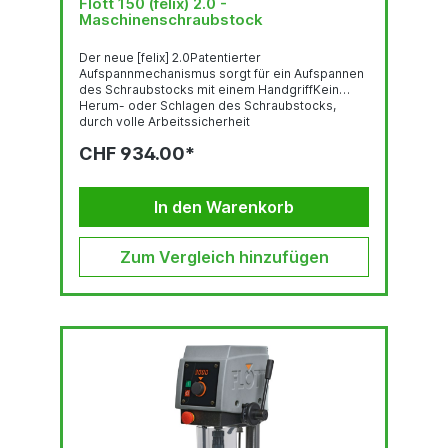
Flott 150 (felix) 2.0 -
Maschinenschraubstock
Der neue [felix] 2.0Patentierter
Aufspannmechanismus sorgt für ein Aufspannen
des Schraubstocks mit einem HandgriffKein
Herum- oder Schlagen des Schraubstocks,
durch volle Arbeitssicherheit
(Verdrehsicherung)Frei positionierbar und volle
CHF 934.00*
Beweglichkeit des Schraubstocks Kurze
Rüstzeit, schnelles Aufspannen (bis zu 95 %
Zeitersparnis)Vergrößerter Verfahrweg und
größere Spannweite[felix] 2.0 Einfach und...
In den Warenkorb
Zum Vergleich hinzufügen