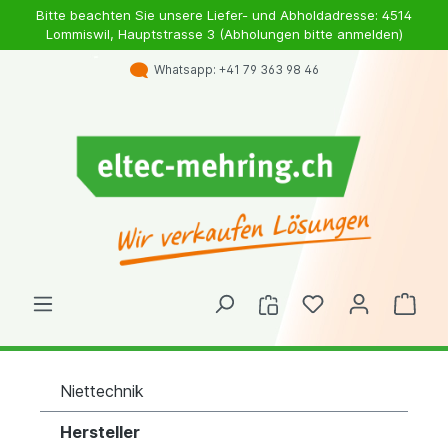
Bitte beachten Sie unsere Liefer- und Abholdadresse: 4514
Lommiswil, Hauptstrasse 3 (Abholungen bitte anmelden)
Whatsapp: +41 79 363 98 46
Niettechnik
Hersteller