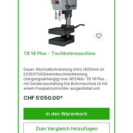
TB 18 Plus - Tischbohrmaschine
Dauer-/Normalbohrleistung (mm) 18/20mm (in
E335/ST60)Gewindeschneidleistung
(steigungsabhängig) max. M12Abb.: TB 18 Plus
mit Sonderausstattung Die Bohrmaschine ist mit
einem Frequenzumrichter ausgestattet und
entspricht der Norm DIN EN 55011:2016 +
CHF 5’050.00*
A1:2017.GewindeschneideinrichtungBedienpanel
mit OLED-DisplayRobuste, qualitativ
hochwertige Bohrkopf-Haube mit ergonomisch
geneigter FrontLED-BeleuchtungSchnell...
In den Warenkorb
Zum Vergleich hinzufügen