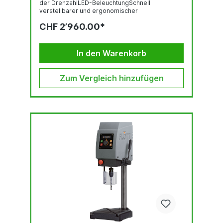
der DrehzahlLED-BeleuchtungSchnell
verstellbarer und ergonomischer
BohrtiefenanschlagStufenlose Drehzahlregelung
CHF 2’960.00*
über mittigen DrehknopfNOT-AUS-
SchlagtasterThermischer
ÜberlastungsschutzUnterspannungsauslöserBo
hrschutz mit elektr. AbsicherungAnschlußkabel
In den Warenkorb
mit Schuko-Stecker (1,2 m)3 Jahre Garantie bei
Einschichtbetrieb
Zum Vergleich hinzufügen