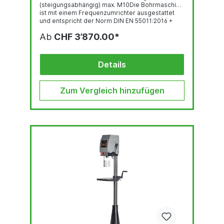
(steigungsabhängig) max. M10Die Bohrmaschine
ist mit einem Frequenzumrichter ausgestattet
und entspricht der Norm DIN EN 55011:2016 +
A1:2017. Abbildung zeigt die TBZ 13 Plus mit B16
Ab
CHF 3’870.00*
und Sonderausstattung und
Zubehör.GewindeschneideinrichtungBedienpan
el mit OLED-DisplayRobuste, qualitativ
hochwertige Bohrkopf-Haube mit ergonomisch
Details
geneigter...
Zum Vergleich hinzufügen