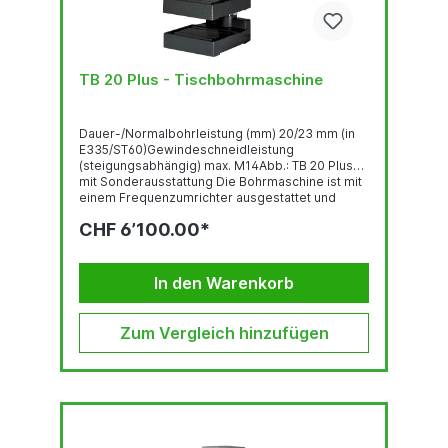
TB 20 Plus - Tischbohrmaschine
Dauer-/Normalbohrleistung (mm) 20/23 mm (in
E335/ST60)Gewindeschneidleistung
(steigungsabhängig) max. M14Abb.: TB 20 Plus
mit Sonderausstattung Die Bohrmaschine ist mit
einem Frequenzumrichter ausgestattet und
entspricht der Norm DIN EN 55011:2016 +
CHF 6’100.00*
A1:2017.GewindeschneideinrichtungBedienpanel
mit OLED-DisplayRobuste, qualitativ
hochwertige Bohrkopf-Haube mit ergonomisch
geneigter FrontLED-BeleuchtungSchnell...
In den Warenkorb
Zum Vergleich hinzufügen