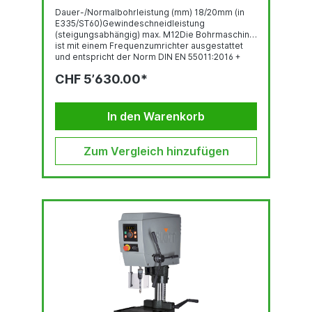
Dauer-/Normalbohrleistung (mm) 18/20mm (in
E335/ST60)Gewindeschneidleistung
(steigungsabhängig) max. M12Die Bohrmaschine
ist mit einem Frequenzumrichter ausgestattet
und entspricht der Norm DIN EN 55011:2016 +
A1:2017.GewindeschneideinrichtungBedienpanel
CHF 5’630.00*
mit OLED-DisplayRobuste, qualitativ
hochwertige Bohrkopf-Haube mit ergonomisch
geneigter FrontLED-BeleuchtungSchnell
verstellbarer und ergonomischer...
In den Warenkorb
Zum Vergleich hinzufügen