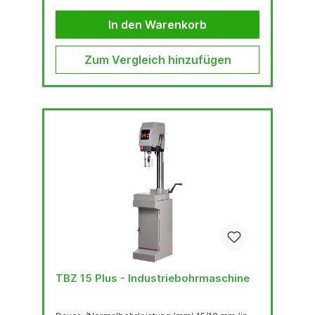
OLED-Display Robuste, qualitativ hochwertige
Bohrkopf-Haube mit ergonomisch geneigter...
In den Warenkorb
Zum Vergleich hinzufügen
TBZ 15 Plus - Industriebohrmaschine