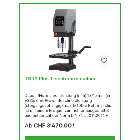
TB 13 Plus Tischbohrmaschine
Dauer-/Normalbohrleistung (mm) 13/15 mm (in
E335/ST60)Gewindeschneidleistung
(steigungsabhängig) max. M10Die Bohrmaschine
ist mit einem Frequenzumrichter ausgestattet
und entspricht der Norm DIN EN 55011:2016 +
A1:2017.Abbildung zeigt die TB 13 Plus mit B16
Ab
CHF 3’470.00*
und Sonderausstattung und Zubehör.
Gewindeschneideinrichtung Bedienpanel mit
OLED-Display Robuste, qualitativ hochwertige