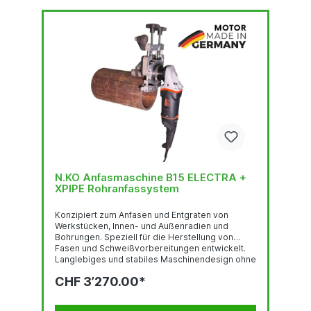
N.KO Anfasmaschine B15 ELECTRA +
XPIPE Rohranfassystem
Konzipiert zum Anfasen und Entgraten von
Werkstücken, Innen- und Außenradien und
Bohrungen. Speziell für die Herstellung von
Fasen und Schweißvorbereitungen entwickelt.
Langlebiges und stabiles Maschinendesign ohne
Kompromisse. Durch das spezielle Design des
CHF 3’270.00*
Schneidkopfes ist es möglich den Verschleiss
der Wendeschneidplatten um die Hälfte zu
reduzieren, wenn die max. Fasenbreite von 8