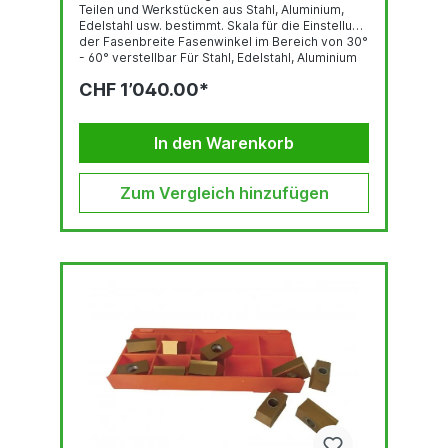
Teilen und Werkstücken aus Stahl, Aluminium,
Edelstahl usw. bestimmt. Skala für die Einstellung
der Fasenbreite Fasenwinkel im Bereich von 30°
- 60° verstellbar Für Stahl, Edelstahl, Aluminium
und andere Werkstoffe Führungsschienen aus
CHF 1’040.00*
hochwertigem Material für lange Lebensdauer
Technische Daten: Fasenwinkel: 30° - 60°,
stufenlos einstellbar Fasenbreite: 0 - 3 mm
(Materialfestigkeit 400N/mm
In den Warenkorb
Zum Vergleich hinzufügen