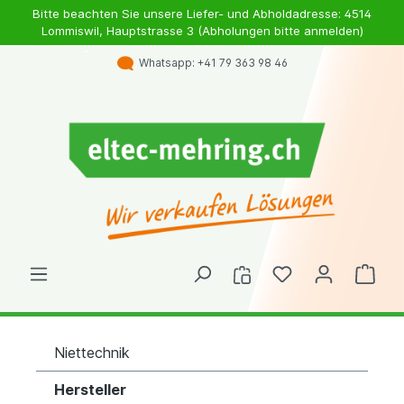
Bitte beachten Sie unsere Liefer- und Abholdadresse: 4514
Lommiswil, Hauptstrasse 3 (Abholungen bitte anmelden)
Whatsapp: +41 79 363 98 46
Niettechnik
Hersteller