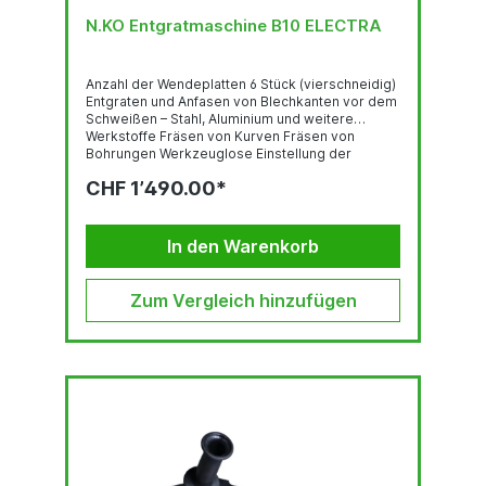
N.KO Entgratmaschine B10 ELECTRA
Anzahl der Wendeplatten 6 Stück (vierschneidig)
Entgraten und Anfasen von Blechkanten vor dem
Schweißen – Stahl, Aluminium und weitere
Werkstoffe Fräsen von Kurven Fräsen von
Bohrungen Werkzeuglose Einstellung der
Fasenhöhe Hohe Leistung Ergonomiegerechte
CHF 1’490.00*
Arbeitsweise drehbar ergonomischer Griff
Technische Daten Motor: 230V / 50 Hz / 1-phasig
Leistung: 1700W Drehzahl: 2700-8500 RPM
Fasenbreite:0 bis 10 mm < 400 N/mm2
In den Warenkorb
Zum Vergleich hinzufügen