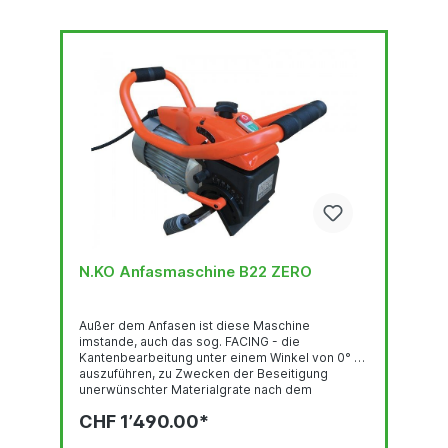
N.KO Anfasmaschine B22 ZERO
Außer dem Anfasen ist diese Maschine
imstande, auch das sog. FACING - die
Kantenbearbeitung unter einem Winkel von 0° -
auszuführen, zu Zwecken der Beseitigung
unerwünschter Materialgrate nach dem
Brennschneiden. Hochleistungsmotor
CHF 1’490.00*
Möglichkeit zur kontinuierlichen Einstellung des
Arbeitswinkels im Bereich 0°- 60° Die Maschine