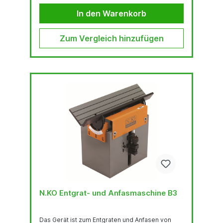
bewältigt das sog. FACING – die
Kantenbearbeitung unter einem Winkel von 0° zu
In den Warenkorb
Zwecken der Beseitigung unerwünschter
Materialgrate nach dem Brennschneiden. Der
einzigartige Mechanismus der Gradskala zur
Zum Vergleich hinzufügen
Einstellung...
N.KO Entgrat- und Anfasmaschine B3
Das Gerät ist zum Entgraten und Anfasen von