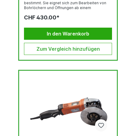
bestimmt. Sie eignet sich zum Bearbeiten von
Bohrlöchern und Öffnungen ab einem
Innendurchmesser von 6,8 mm. Die kompakte
CHF 430.00*
Bauweise bietet eine hervorragende Ergonomie.
Gewicht nur 400 g. Kantenbearbeitung durch
Abrunden R1,5mm - Kantenvorbereitung vor
Beschichtung. Ein leistungsfähiger und
In den Warenkorb
zuverlässiger pneumatischer Antrieb. Präzise
Einstallskala für eine noch präzisere...
Zum Vergleich hinzufügen