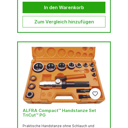
N/mm2)Quadratlocher bis 92 x 92 2.0 mm
Stahlblech (S235), 1.5 mm Edelstahl (F = 600
In den Warenkorb
N/mm2)Stanzkraft:...
Zum Vergleich hinzufügen
ALFRA Compact™ Handstanze Set
TriCut™ PG
Praktische Handstanze ohne Schlauch und