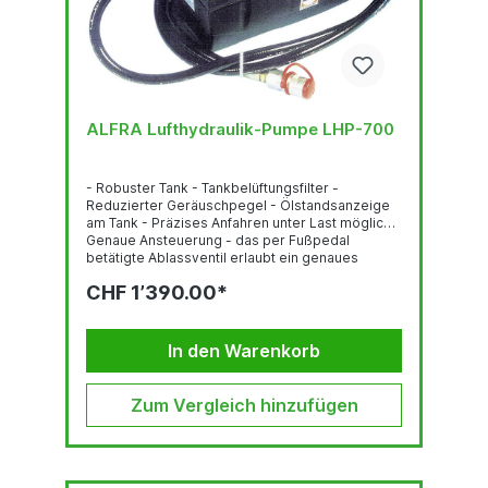
ALFRA Lufthydraulik-Pumpe LHP-700
- Robuster Tank - Tankbelüftungsfilter -
Reduzierter Geräuschpegel - Ölstandsanzeige
am Tank - Präzises Anfahren unter Last möglich -
Genaue Ansteuerung - das per Fußpedal
betätigte Ablassventil erlaubt ein genaues
Absenken der Last - Hydraulikschlauch 2,0 m mit
CHF 1’390.00*
Schnellkupplung Technische Daten max.
Betriebsdruck: 700 bar (bei einem
Zuleitungsdruck von 7 bar)
Zuleitungsdruck/Arbeitsbereich 2,8 - 10 bar
In den Warenkorb
Luftanschluss:...
Zum Vergleich hinzufügen