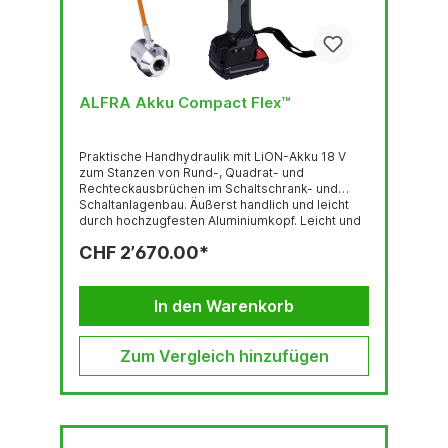
ALFRA Akku Compact Flex™
Praktische Handhydraulik mit LiON-Akku 18 V
zum Stanzen von Rund-, Quadrat- und
Rechteckausbrüchen im Schaltschrank- und
Schaltanlagenbau. Äußerst handlich und leicht
durch hochzugfesten Aluminiumkopf. Leicht und
handlich, nur 2,5 kg inklusive Akku . Mit mit
CHF 2’670.00*
Sicherheits-Uberdruckventil bis 680 bar.
Hochleistungs-Antriebsmotor mit ergonomisch
gestaltetem Griff „Softtouch“. Akkupakete
konnen von zwei Seiten eingeschoben werden,
In den Warenkorb
dadurch Gewichtsausgleich. Technische...
Zum Vergleich hinzufügen