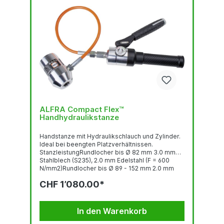
ALFRA Compact Flex™
Handhydraulikstanze
Handstanze mit Hydraulikschlauch und Zylinder.
Ideal bei beengten Platzverhältnissen.
StanzleistungRundlocher bis Ø 82 mm 3.0 mm
Stahlblech (S235), 2.0 mm Edelstahl (F = 600
N/mm2)Rundlocher bis Ø 89 - 152 mm 2.0 mm
Stahlblech (S235), 1.5 mm Edelstahl (F = 600
CHF 1’080.00*
N/mm2)Quadratlocher bis 68 x 68 mm 3.0 mm
Stahlblech (S235), 2.0 mm Edelstahl (F = 600
N/mm2)Quadratlocher bis 92 x 92 mm 2.0 mm
Stahlblech (S235), 1.5 mm Edelstahl (F = 600
In den Warenkorb
N/mm2)Stanzkraft:...