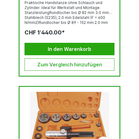
Praktische Handstanze ohne Schlauch und
Zylinder. Ideal für Werkstatt und Montage.
StanzleistungRundlocher bis Ø 82 mm 3.0 mm
Stahlblech (S235), 2.0 mm Edelstahl (F = 600
N/mm2)Rundlocher bis Ø 89 - 152 mm 2.0 mm
Stahlblech (S235), 1.5 mm Edelstahl (F = 600
CHF 1’440.00*
N/mm2)Quadratlocher bis 68 x 68 mm 3.0 mm
Stahlblech (S235), 2.0 mm Edelstahl (F = 600
N/mm2)Quadratlocher bis 92 x 92 2.0 mm
Stahlblech (S235), 1.5 mm Edelstahl (F = 600
In den Warenkorb
N/mm2)Stanzkraft: 75 kNBetriebsdruck...
Zum Vergleich hinzufügen