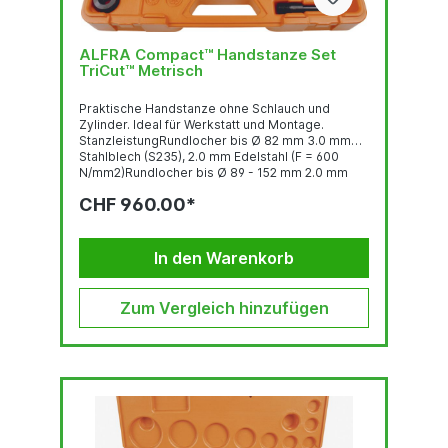
ALFRA Compact™ Handstanze Set
TriCut™ Metrisch
Praktische Handstanze ohne Schlauch und
Zylinder. Ideal für Werkstatt und Montage.
StanzleistungRundlocher bis Ø 82 mm 3.0 mm
Stahlblech (S235), 2.0 mm Edelstahl (F = 600
N/mm2)Rundlocher bis Ø 89 - 152 mm 2.0 mm
Stahlblech (S235), 1.5 mm Edelstahl (F = 600
CHF 960.00*
N/mm2)Quadratlocher bis 68 x 68 mm 3.0 mm
Stahlblech (S235), 2.0 mm Edelstahl (F = 600
N/mm2)Quadratlocher bis 92 x 92 2.0 mm
Stahlblech (S235), 1.5 mm Edelstahl (F = 600
In den Warenkorb
N/mm2)Stanzkraft: 75 kNBetriebsdruck...
Zum Vergleich hinzufügen