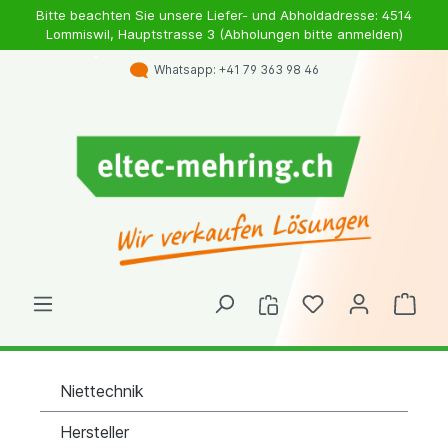
Bitte beachten Sie unsere Liefer- und Abholdadresse: 4514
Lommiswil, Hauptstrasse 3 (Abholungen bitte anmelden)
Whatsapp: +41 79 363 98 46
Niettechnik
Hersteller