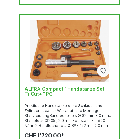
ALFRA Compact™ Handstanze Set
TriCut+™ PG
Praktische Handstanze ohne Schlauch und
Zylinder. Ideal für Werkstatt und Montage.
StanzleistungRundlocher bis Ø 82 mm 3.0 mm
Stahlblech (S235), 2.0 mm Edelstahl (F = 600
N/mm2)Rundlocher bis Ø 89 - 152 mm 2.0 mm
Stahlblech (S235), 1.5 mm Edelstahl (F = 600
CHF 1’720.00*
N/mm2)Quadratlocher bis 68 x 68 mm 3.0 mm