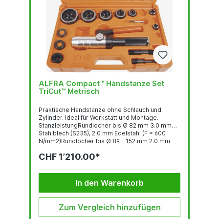
ALFRA Compact™ Handstanze Set
TriCut™ Metrisch
Praktische Handstanze ohne Schlauch und
Zylinder. Ideal für Werkstatt und Montage.
StanzleistungRundlocher bis Ø 82 mm 3.0 mm
Stahlblech (S235), 2.0 mm Edelstahl (F = 600
N/mm2)Rundlocher bis Ø 89 - 152 mm 2.0 mm
Stahlblech (S235), 1.5 mm Edelstahl (F = 600
CHF 1’210.00*
N/mm2)Quadratlocher bis 68 x 68 mm 3.0 mm
Stahlblech (S235), 2.0 mm Edelstahl (F = 600
N/mm2)Quadratlocher bis 92 x 92 2.0 mm
Stahlblech (S235), 1.5 mm Edelstahl (F = 600
In den Warenkorb
N/mm2)Stanzkraft: 75 kNBetriebsdruck...
Zum Vergleich hinzufügen