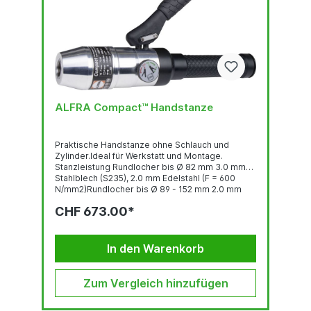
ALFRA Compact™ Handstanze
Praktische Handstanze ohne Schlauch und
Zylinder.Ideal für Werkstatt und Montage.
Stanzleistung Rundlocher bis Ø 82 mm 3.0 mm
Stahlblech (S235), 2.0 mm Edelstahl (F = 600
N/mm2)Rundlocher bis Ø 89 - 152 mm 2.0 mm
Stahlblech (S235), 1.5 mm Edelstahl (F = 600
CHF 673.00*
N/mm2) Quadratlocher bis 68 x 68 mm 3.0 mm
Stahlblech (S235), 2.0 mm Edelstahl (F = 600
N/mm2)Quadratlocher bis 92 x 92 mm 2.0 mm
Stahlblech (S235), 1.5 mm Edelstahl (F = 600
In den Warenkorb
N/mm2) ...
Zum Vergleich hinzufügen