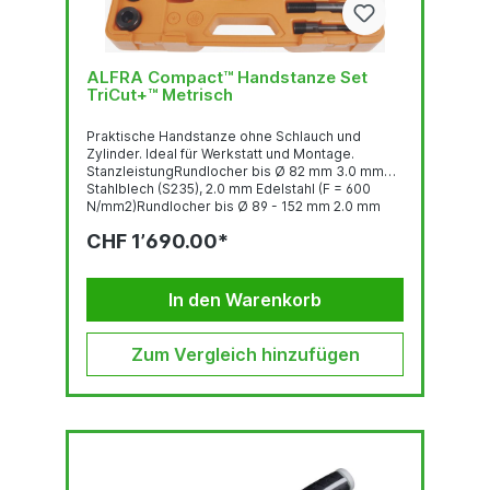
ALFRA Compact™ Handstanze Set
TriCut+™ Metrisch
Praktische Handstanze ohne Schlauch und
Zylinder. Ideal für Werkstatt und Montage.
StanzleistungRundlocher bis Ø 82 mm 3.0 mm
Stahlblech (S235), 2.0 mm Edelstahl (F = 600
N/mm2)Rundlocher bis Ø 89 - 152 mm 2.0 mm
Stahlblech (S235), 1.5 mm Edelstahl (F = 600
CHF 1’690.00*
N/mm2)Quadratlocher bis 68 x 68 mm 3.0 mm
Stahlblech (S235), 2.0 mm Edelstahl (F = 600
N/mm2)Quadratlocher bis 92 x 92 2.0 mm
Stahlblech (S235), 1.5 mm Edelstahl (F = 600
In den Warenkorb
N/mm2)Stanzkraft: 75 kNBetriebsdruck...
Zum Vergleich hinzufügen