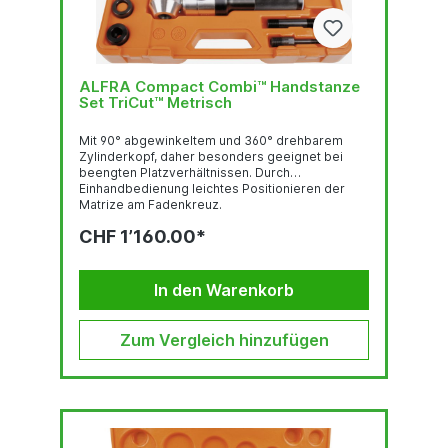
ALFRA Compact Combi™ Handstanze
Set TriCut™ Metrisch
Mit 90° abgewinkeltem und 360° drehbarem
Zylinderkopf, daher besonders geeignet bei
beengten Platzverhältnissen. Durch
Einhandbedienung leichtes Positionieren der
Matrize am Fadenkreuz.
StanzleistungRundlocher bis Ø 82 mm 3.0 mm
CHF 1’160.00*
Stahlblech (S235), 2.0 mm Edelstahl (F = 600
N/mm2)Rundlocher bis Ø 89 - 152 mm 2.0 mm
Stahlblech (S235), 1.5 mm Edelstahl (F = 600
N/mm2)Quadratlocher bis 68 x 68 mm 3.0 mm
In den Warenkorb
Stahlblech (S235), 2.0 mm Edelstahl (F = 600
N/mm2)Quadratlocher bis 92 x 92 2.0 mm
Stahlblech...
Zum Vergleich hinzufügen