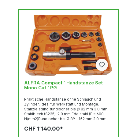
ALFRA Compact™ Handstanze Set
Mono Cut™ PG
Praktische Handstanze ohne Schlauch und
Zylinder. Ideal für Werkstatt und Montage.
StanzleistungRundlocher bis Ø 82 mm 3.0 mm
Stahlblech (S235), 2.0 mm Edelstahl (F = 600
N/mm2)Rundlocher bis Ø 89 - 152 mm 2.0 mm
Stahlblech (S235), 1.5 mm Edelstahl (F = 600
CHF 1’140.00*
N/mm2)Quadratlocher bis 68 x 68 mm 3.0 mm
Stahlblech (S235), 2.0 mm Edelstahl (F = 600