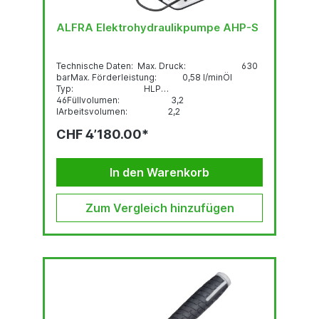
ALFRA Elektrohydraulikpumpe AHP-S
Technische Daten: Max. Druck: 630
barMax. Förderleistung: 0,58 l/minÖl
Typ: HLP
46Füllvolumen: 3,2
lArbeitsvolumen: 2,2
lGewicht: 27 kgSpannung /
CHF 4’180.00*
Frequenz: 230 V / 50
HzLeistung: 0,75
kWStromaufnahme: 3,26
AMotordrehzahl:...
In den Warenkorb
Zum Vergleich hinzufügen