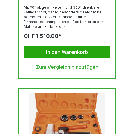
Mit 90° abgewinkeltem und 360° drehbarem
Zylinderkopf, daher besonders geeignet bei
beengten Platzverhältnissen. Durch
Einhandbedienung leichtes Positionieren der
Matrize am Fadenkreuz.
StanzleistungRundlocher bis Ø 82 mm 3.0 mm
CHF 1’510.00*
Stahlblech (S235), 2.0 mm Edelstahl (F = 600
N/mm2)Rundlocher bis Ø 89 - 152 mm 2.0 mm
Stahlblech (S235), 1.5 mm Edelstahl (F = 600
N/mm2)Quadratlocher bis 68 x 68 mm 3.0 mm
In den Warenkorb
Stahlblech (S235), 2.0 mm Edelstahl (F = 600
N/mm2)Quadratlocher bis 92 x 92 2.0 mm
Stahlblech...
Zum Vergleich hinzufügen