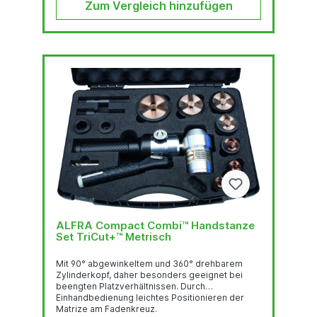
Stahlblech...
Zum Vergleich hinzufügen
ALFRA Compact Combi™ Handstanze
Set TriCut+™ Metrisch
Mit 90° abgewinkeltem und 360° drehbarem
Zylinderkopf, daher besonders geeignet bei
beengten Platzverhältnissen. Durch
Einhandbedienung leichtes Positionieren der
Matrize am Fadenkreuz.