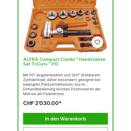
ALFRA Compact Combi™ Handstanze
Set TriCut+™ PG
Mit 90° abgewinkeltem und 360° drehbarem
Zylinderkopf, daher besonders geeignet bei
beengten Platzverhältnissen. Durch
Einhandbedienung leichtes Positionieren der
Matrize am Fadenkreuz.
StanzleistungRundlocher bis Ø 82 mm 3.0 mm
CHF 2’030.00*
Stahlblech (S235), 2.0 mm Edelstahl (F = 600
N/mm2)Rundlocher bis Ø 89 - 152 mm 2.0 mm
Stahlblech (S235), 1.5 mm Edelstahl (F = 600
N/mm2)Quadratlocher bis 68 x 68 mm 3.0 mm
In den Warenkorb
Stahlblech (S235), 2.0 mm Edelstahl (F = 600
N/mm2)Quadratlocher bis 92 x 92 2.0 mm