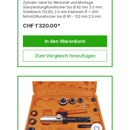
Zylinder. Ideal für Werkstatt und Montage.
StanzleistungRundlocher bis Ø 82 mm 3.0 mm
Stahlblech (S235), 2.0 mm Edelstahl (F = 600
N/mm2)Rundlocher bis Ø 89 - 152 mm 2.0 mm
Stahlblech (S235), 1.5 mm Edelstahl (F = 600
CHF 1’320.00*
N/mm2)Quadratlocher bis 68 x 68 mm 3.0 mm
Stahlblech (S235), 2.0 mm Edelstahl (F = 600
N/mm2)Quadratlocher bis 92 x 92 2.0 mm
Stahlblech (S235), 1.5 mm Edelstahl (F = 600
In den Warenkorb
N/mm2)Stanzkraft: 75 kNBetriebsdruck...
Zum Vergleich hinzufügen