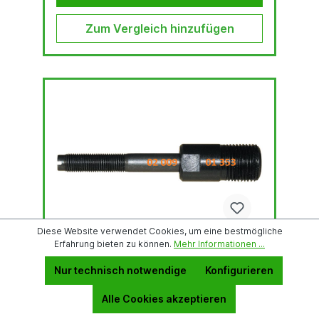
Zum Vergleich hinzufügen
Diese Website verwendet Cookies, um eine bestmögliche
Erfahrung bieten zu können.
Mehr Informationen ...
ALFRA Hydraulikschraube
Nur technisch notwendige
Konfigurieren
Zugschraube für Blechlocher mit Gewinde 9,5
Alle Cookies akzeptieren
mm Verpackungseinheit: 5 Stück