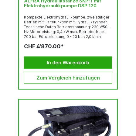
ALFRA Hydraulikstanze SKP-1 mit
Elektrohydraulikpumpe DSP 120
Kompakte Elektrohydraulikpumpe, zweistufiger
Betrieb mit Haltefunktion mit Hydraulikzylinder.
Technische Daten Betriebsspannung: 230 V/50
Hz Motorleistung: 0,4 kW max. Betriebsdruck:
700 bar Förderleistung 0 - 20 bar: 2,0 l/min
Förderleistung 20 - 700 bar: 0,2 l/min
CHF 4’870.00*
Tankvolumen: 1,2 l nutzbares Ölvolumen: 0,8 l
Gewicht ca.: 7,5 kg Inhalt: 1 Hydraulik-Zylinder
SKP-1 1 Hydraulikschlauch 1,8 m 1
Hydraulikschraube Ø 19,0 mm1
In den Warenkorb
Hydraulikschraube...
Zum Vergleich hinzufügen