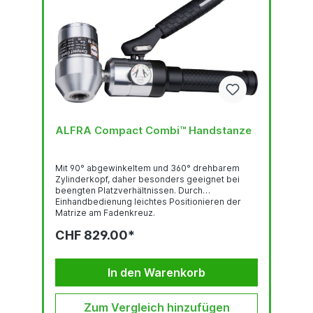
ALFRA Compact Combi™ Handstanze
Mit 90° abgewinkeltem und 360° drehbarem
Zylinderkopf, daher besonders geeignet bei
beengten Platzverhältnissen. Durch
Einhandbedienung leichtes Positionieren der
Matrize am Fadenkreuz.
StanzleistungRundlocher bis Ø 82 mm 3.0 mm
CHF 829.00*
Stahlblech (S235), 2.0 mm Edelstahl (F = 600
N/mm2)Rundlocher bis Ø 89 - 152 mm 2.0 mm
Stahlblech (S235), 1.5 mm Edelstahl (F = 600
N/mm2)Quadratlocher bis 68 x 68 mm 3.0 mm
In den Warenkorb
Stahlblech (S235), 2.0 mm Edelstahl (F = 600
N/mm2)Quadratlocher...
Zum Vergleich hinzufügen