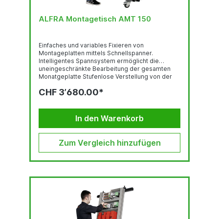
ALFRA Montagetisch AMT 150
Einfaches und variables Fixieren von
Montageplatten mittels Schnellspanner.
Intelligentes Spannsystem ermöglicht die
uneingeschränkte Bearbeitung der gesamten
Monatgeplatte Stufenlose Verstellung von der
Vertikalen in die Horizontale: per Handkurbel
CHF 3’680.00*
oder Akkuschrauber Stufenlose
Höhenverstellung: über
Neigungswinkel Verstellbarer
Neigungswinkel 0-80° Arbeitshöhe:
In den Warenkorb
fest 90 cm 4 Lenkrollen mit Totalfeststeller Max.
Maß Montageplatten:...
Zum Vergleich hinzufügen