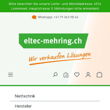
Bitte beachten Sie unsere Liefer- und Abholdadresse: 4514
Lommiswil, Hauptstrasse 3 (Abholungen bitte anmelden)
Whatsapp: +41 79 363 98 46
Niettechnik
Hersteller