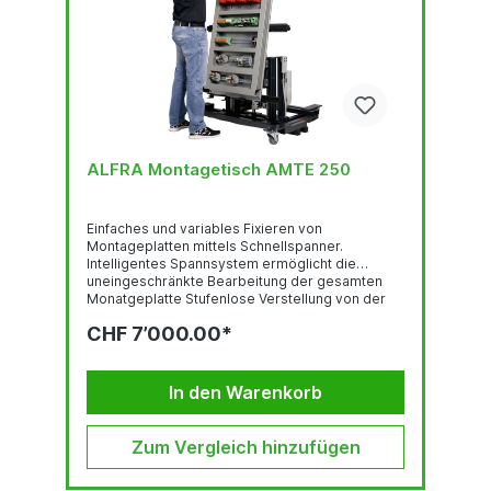
ALFRA Montagetisch AMTE 250
Einfaches und variables Fixieren von
Montageplatten mittels Schnellspanner.
Intelligentes Spannsystem ermöglicht die
uneingeschränkte Bearbeitung der gesamten
Monatgeplatte Stufenlose Verstellung von der
Vertikalen in die Horizontale: per
CHF 7’000.00*
akkubetriebenen Elektromotoren Stufenlose
Höhenverstellung: per akkubetriebenen
Elektromotoren Verstellbarer Neigungswinkel:
0-80° Arbeitshöhe: variabel 80 - 110 mm 4
In den Warenkorb
Lenkrollen mit Totalfeststeller Max. Maß
Montageplatten:...
Zum Vergleich hinzufügen