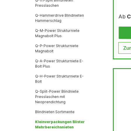
Q-Tri-Split Blindnieten
Presslaschen
Q-Hammerdrive Blindnieten
Ab
C
Hammerschlag
Q-M-Power Strukturniete
Magnabolt Plus
Q-P-Power Strukturniete
Zum
Magnabolt
Q-A-Power Strukturniete E-
Bolt Plus
Q-H-Power Strukturniete E-
Bolt
Q-Split-Power Blindniete
Presslaschen mit
Neoprendichtung
Blindnieten Sortimente
Kleinverpackungen Blister
Mehrbereichsnieten