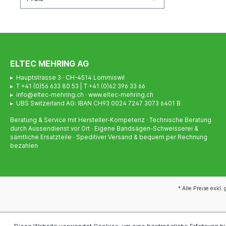
ELTEC MEHRING AG
▸ Hauptstrasse 3 · CH-4514 Lommiswil
▸ T +41 (0)56 633 80 53 | T +41 (0)62 396 33 66
▸ info@eltec-mehring.ch · www.eltec-mehring.ch
▸ UBS Switzerland AG: IBAN CH93 0024 7247 3073 6401 B
Beratung & Service mit Hersteller-Kompetenz · Technische Beratung
durch Aussendienst vor Ort · Eigene Bandsägen-Schweisserei &
sämtliche Ersatzteile · Speditiver Versand & bequem per Rechnung
bezahlen
* Alle Preise exkl.