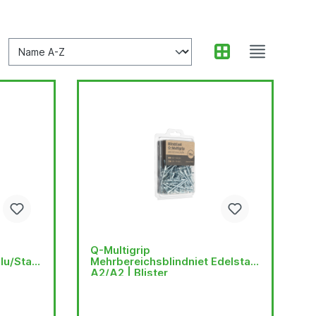
Q-Multigrip
lu/Stahl
Mehrbereichsblindniet Edelstahl
A2/A2 | Blister