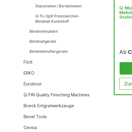
Stanznieten / Bördelnieten
Q-Mul
Mehrb
Q-Tri-Split Presslaschen-
Stahl/
Blindniet Kunststoff
Blindnietmuttern
Blindnietgeräte
Ab
C
Blindnietmuttergeräte
Flott
ERKO
Zum
Euroboor
Q-FIN Quality Finisching Machines
Boeck Entgratwerkzeuge
Bevel Tools
Cevisa