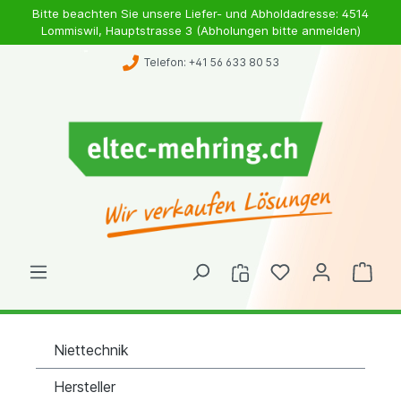
Bitte beachten Sie unsere Liefer- und Abholdadresse: 4514
Lommiswil, Hauptstrasse 3 (Abholungen bitte anmelden)
Telefon: +41 56 633 80 53
Niettechnik
Hersteller