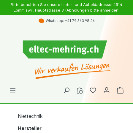
Bitte beachten Sie unsere Liefer- und Abholdadresse: 4514
Lommiswil, Hauptstrasse 3 (Abholungen bitte anmelden)
Whatsapp: +41 79 363 98 46
Niettechnik
Hersteller