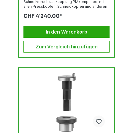
Schnellverschlusskupplung PMkompatibel mit
allen Pressköpfen, Schneidköpfen und anderen
Geräten ERKO mit Schnellverschlusskupplung
CHF 4’240.00*
PTSpannung: 230V AC 50 HzMotorleistung: 0,75
kWFörderleistung: 0,66
dm3/Min.Betriebstemperatur
-25°C÷+40°CAbmessungen: 336x235x406 mm;
In den Warenkorb
Gewicht: 25 kg
Zum Vergleich hinzufügen