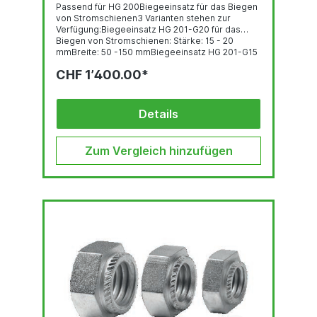
Passend für HG 200Biegeeinsatz für das Biegen
von Stromschienen3 Varianten stehen zur
Verfügung:Biegeeinsatz HG 201-G20 für das
Biegen von Stromschienen: Stärke: 15 - 20
mmBreite: 50 -150 mmBiegeeinsatz HG 201-G15
für das Biegen von Stromschienen: Stärke: 8 - 15
CHF 1’400.00*
mmBreite: 50 - 200...
Details
Zum Vergleich hinzufügen