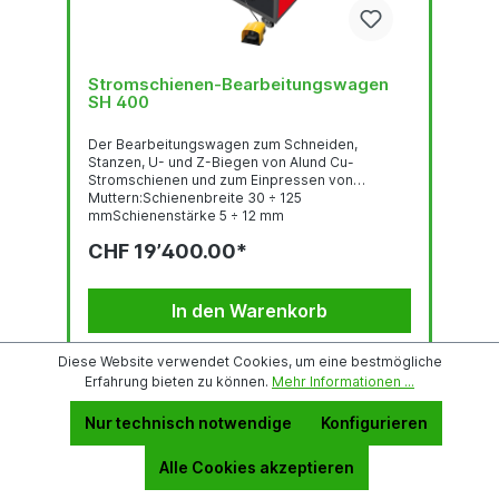
Stromschienen-Bearbeitungswagen
SH 400
Der Bearbeitungswagen zum Schneiden,
Stanzen, U- und Z-Biegen von Alund Cu-
Stromschienen und zum Einpressen von
Muttern:Schienenbreite 30 ÷ 125
mmSchienenstärke 5 ÷ 12 mm
CHF 19’400.00*
In den Warenkorb
Diese Website verwendet Cookies, um eine bestmögliche
Zum Vergleich hinzufügen
Erfahrung bieten zu können.
Mehr Informationen ...
Nur technisch notwendige
Konfigurieren
Alle Cookies akzeptieren
Tipp