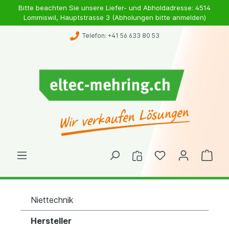
Bitte beachten Sie unsere Liefer- und Abholdadresse: 4514
Lommiswil, Hauptstrasse 3 (Abholungen bitte anmelden)
Telefon: +41 56 633 80 53
Niettechnik
Hersteller