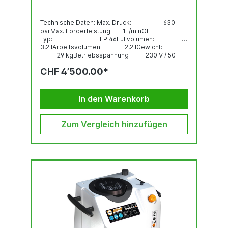
Technische Daten: Max. Druck: 630
barMax. Förderleistung: 1 l/minÖl
Typ: HLP 46Füllvolumen:
3,2 lArbeitsvolumen: 2,2 lGewicht:
29 kgBetriebsspannung 230 V / 50
HzLeistung: 1,1
CHF 4’500.00*
kWStromaufnahme: 5,65 AMotordrehzahl:
2800 1/min
Lieferumfang: Elektrohydraulikpumpe...
In den Warenkorb
Zum Vergleich hinzufügen