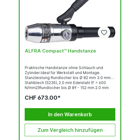
ALFRA Compact™ Handstanze
Praktische Handstanze ohne Schlauch und
Zylinder.Ideal für Werkstatt und Montage.
Stanzleistung Rundlocher bis Ø 82 mm 3.0 mm
Stahlblech (S235), 2.0 mm Edelstahl (F = 600
N/mm2)Rundlocher bis Ø 89 - 152 mm 2.0 mm
Stahlblech (S235), 1.5 mm Edelstahl (F = 600
CHF 673.00*
N/mm2) Quadratlocher bis 68 x 68 mm 3.0 mm
Stahlblech (S235), 2.0 mm Edelstahl (F = 600
N/mm2)Quadratlocher bis 92 x 92 mm 2.0 mm
Stahlblech (S235), 1.5 mm Edelstahl (F = 600
In den Warenkorb
N/mm2) ...
Zum Vergleich hinzufügen