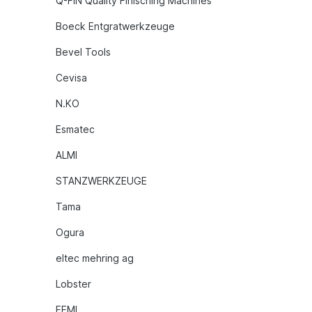
Q-FIN Quality Finisching Machines
Boeck Entgratwerkzeuge
Bevel Tools
Cevisa
N.KO
Esmatec
ALMI
STANZWERKZEUGE
Tama
Ogura
eltec mehring ag
Lobster
FEMI