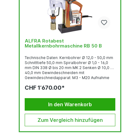
ALFRA Rotabest
Metallkernbohrmaschine RB 50 B
Technische Daten: Kernbohrer Ø 12,0 - 50,0 mm
Schnitttiefe 50,0 mm Spiralbohrer Ø 1,0 - 16,0
mm DIN 338 Ø bis 20 mm MK 2 Senken Ø 10,0 -
40,0 mm Gewindeschneiden mit
Gewindeschneidapparat: M3 - M20 Aufnahme
MK2 Hub 190 mm Höhenverstellung 100 mm 2-
CHF 1’670.00*
Gang Getriebe Lastdrehzahl 1. Stufe 250 U/min. 2.
Stufe 450 U/min. Leistungsaufnahme 1.200 W
Spannung 230 V 50/60 Hz Tool Force (10 mm
S235) Drill Point Load 3.500 N Magnethaftkraft
In den Warenkorb
12.000...
Zum Vergleich hinzufügen