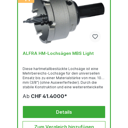
ALFRA HM-Lochsägen MBS Light
Diese hartmetallbestückte Lochsäge ist eine
Mehrbereichs-Lochsäge für den universellen
Einsatz bis zu einer Materialstärke von max. 10
mm (3/8") (ohne Auswerferfeder). Durch die
stabile Konstruktion und eine weiterentwickelte
Schneidengeometrie wird ein deutlich
Ab
CHF 41.4000*
verbessertes Schneidverhalten erreicht,
verbunden mit einer hohen Schneidleistung und
Standzeit. Für Flachmaterial, aber auch zum
Einsatz auf Rohrmaterial und gewölbten Flächen.
Details
Überlappungsbohrungen sind möglich.
Einsetzbar auf Ständer- und
Handbohrmaschinen...
Zum Vergleich hinzufügen