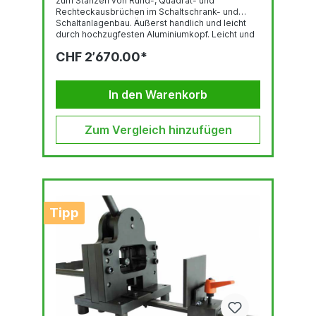
zum Stanzen von Rund-, Quadrat- und
Rechteckausbrüchen im Schaltschrank- und
Schaltanlagenbau. Äußerst handlich und leicht
durch hochzugfesten Aluminiumkopf. Leicht und
handlich, nur 2,5 kg inklusive Akku . Mit mit
CHF 2’670.00*
Sicherheits-Uberdruckventil bis 680 bar.
Hochleistungs-Antriebsmotor mit ergonomisch
gestaltetem Griff „Softtouch“. Akkupakete
konnen von zwei Seiten eingeschoben werden,
In den Warenkorb
dadurch Gewichtsausgleich. Technische...
Zum Vergleich hinzufügen
Tipp