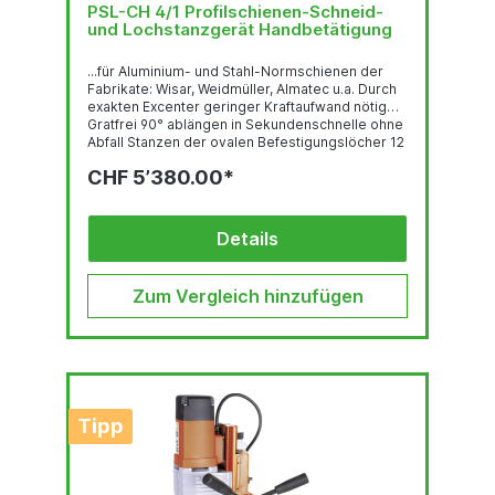
PSL-CH 4/1 Profilschienen-Schneid-
und Lochstanzgerät Handbetätigung
...für Aluminium- und Stahl-Normschienen der
Fabrikate: Wisar, Weidmüller, Almatec u.a. Durch
exakten Excenter geringer Kraftaufwand nötig
Gratfrei 90° ablängen in Sekundenschnelle ohne
Abfall Stanzen der ovalen Befestigungslöcher 12
x 6.4 mm Ausgelegt für alle Alu- und Stahl-
CHF 5’380.00*
Normschienen, Klemmschienen,
Befestigungsschienen, Apparateschienen und
Tragschienen (EN-Norm) unabhängig vom
Profilhersteller Inkl. 4 Schneidkassettenpaare
Details
nach Wahl (Bitte Musterschiene von ca. 300 mm
Länge einsenden) ...
Zum Vergleich hinzufügen
Tipp