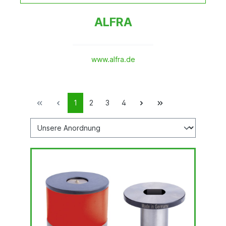
ALFRA
www.alfra.de
1
2
3
4