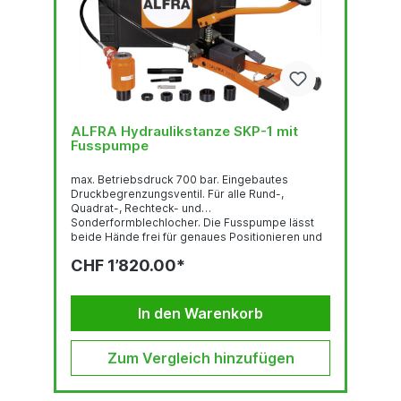
ALFRA Hydraulikstanze SKP-1 mit
Fusspumpe
max. Betriebsdruck 700 bar. Eingebautes
Druckbegrenzungsventil. Für alle Rund-,
Quadrat-, Rechteck- und
Sonderformblechlocher. Die Fusspumpe lässt
beide Hände frei für genaues Positionieren und
Stanzen am Schaltschrank. Das Trägergestell
CHF 1’820.00*
der Fusspumpe ist gespreizt. Standsicheres,
kippstabiles Arbeiten ist somit gewährleistet.
Tankvolumen 270 cm³ Nutzbares Ölvolumen 210
cm³ Fördermenge 1,7 cm³ je Kolbenhub Inhalt: 1
In den Warenkorb
Hydraulik-Zylinder mit Schnellkupplung...
Zum Vergleich hinzufügen