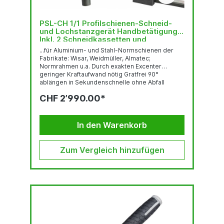
PSL-CH 1/1 Profilschienen-Schneid-
und Lochstanzgerät Handbetätigung,
Inkl. 2 Schneidkassetten und
Längenanschlag 1000 mm
...für Aluminium- und Stahl-Normschienen der
Fabrikate: Wisar, Weidmüller, Almatec;
Normrahmen u.a. Durch exakten Excenter
geringer Kraftaufwand nötig Gratfrei 90°
ablängen in Sekundenschnelle ohne Abfall
Stanzen der ovalen Befestigungslöcher 12 x 6.4
CHF 2’990.00*
mm Ausgelegt für alle Alu- und Stahl-
Normschienen, Klemmschienen,
Befestigungsschienen, Apparateschienen und
Tragschienen (EN-Norm) unabhängig vom
In den Warenkorb
Profilhersteller Inkl. 2 Schneidkassettenpaare
nach Wahl (Bitte Musterschiene von ca. 300 mm
Länge einsenden) Lieferumfang:...
Zum Vergleich hinzufügen