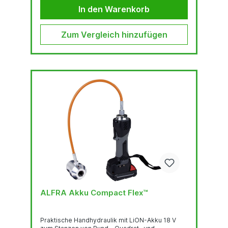
Ablängen, mit Millimeter- und Zoll-Skalierung.
In den Warenkorb
Scherplatte nachschleifbar, Lochstempel
auswechselbarAuch Sonderanfertigungen sind
möglich (Bitte Musterschiene...
Zum Vergleich hinzufügen
ALFRA Akku Compact Flex™
Praktische Handhydraulik mit LiON-Akku 18 V