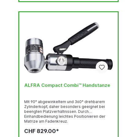
ALFRA Compact Combi™ Handstanze
Mit 90° abgewinkeltem und 360° drehbarem
Zylinderkopf, daher besonders geeignet bei
beengten Platzverhältnissen. Durch
Einhandbedienung leichtes Positionieren der
Matrize am Fadenkreuz.
StanzleistungRundlocher bis Ø 82 mm 3.0 mm
CHF 829.00*
Stahlblech (S235), 2.0 mm Edelstahl (F = 600
N/mm2)Rundlocher bis Ø 89 - 152 mm 2.0 mm