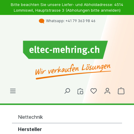
Bitte beachten Sie unsere Liefer- und Abholdadresse: 4514
Lommiswil, Hauptstrasse 3 (Abholungen bitte anmelden)
Whatsapp: +41 79 363 98 46
Niettechnik
Hersteller