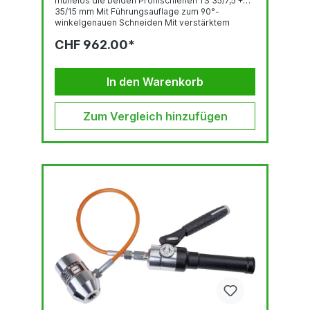
mühelos die beiden Profilschienen TS 35/7,5 +
35/15 mm Mit Führungsauflage zum 90°-
winkelgenauen Schneiden Mit verstärktem
Excenter, der direkt über der Scherplatte liegt
CHF 962.00*
Geringer Kraftaufwand durch bessere
Kraftübertragung Wartungsfrei Ablängen ohne
Abfall Scherplatte nachschleifbar Eloxierter,
lasergravierter Längenanschlag 1.000 mm mit
In den Warenkorb
Führungsvorrichtung - für winkelgenaues...
Zum Vergleich hinzufügen