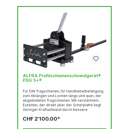
ALFRA Profilschienenschneidgerät®
PSG 5+®
Für DIN Tragschienen, für Handhebelbetätigung
zum Ablängen und Lochen längs und quer, der
abgebildeten Tragschienen. Mit verstärktem
Exzenter, der direkt über der Scherplatte liegt
Geringer Kraftaufwand durch bessere
Kraftübertragung Gratfrei Ablängen ohne Abfall -
CHF 2’100.00*
Wartungsfrei Eloxierter, lasergravierter
Längenanschlag 1.000 mm mit
Führungsvorrichtung für winkelgenaues