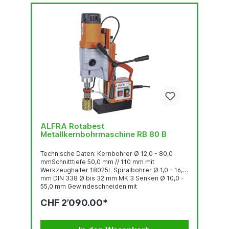
ALFRA Rotabest
Metallkernbohrmaschine RB 80 B
Technische Daten: Kernbohrer Ø 12,0 - 80,0
mmSchnitttiefe 50,0 mm // 110 mm mit
Werkzeughalter 18025L Spiralbohrer Ø 1,0 - 16,0
mm DIN 338 Ø bis 32 mm MK 3 Senken Ø 10,0 -
55,0 mm Gewindeschneiden mit
Gewindeschneidapparat: M3 - M30 Aufnahme
CHF 2’090.00*
MK3 Hub 190 mm Höhenverstellung 100 mm 4-
Gang Getriebe Lastdrehzahl 1. Stufe 110 U/min. 2.
Stufe 175 U/min. 3. Stufe 245 U/min 4. Stufe 385
U/min Leistungsaufnahme 1.800 W Spannung 230