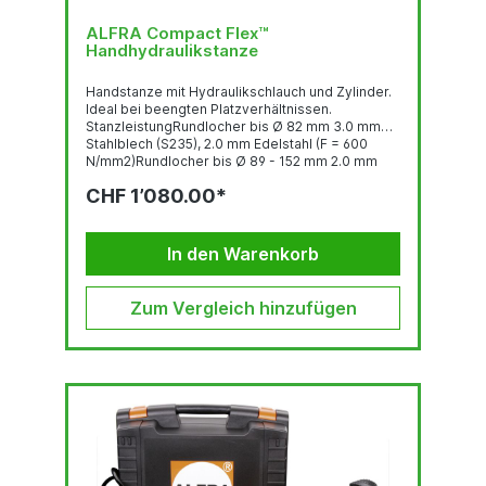
ALFRA Compact Flex™
Handhydraulikstanze
Handstanze mit Hydraulikschlauch und Zylinder.
Ideal bei beengten Platzverhältnissen.
StanzleistungRundlocher bis Ø 82 mm 3.0 mm
Stahlblech (S235), 2.0 mm Edelstahl (F = 600
N/mm2)Rundlocher bis Ø 89 - 152 mm 2.0 mm
Stahlblech (S235), 1.5 mm Edelstahl (F = 600
CHF 1’080.00*
N/mm2)Quadratlocher bis 68 x 68 mm 3.0 mm
Stahlblech (S235), 2.0 mm Edelstahl (F = 600
N/mm2)Quadratlocher bis 92 x 92 mm 2.0 mm
Stahlblech (S235), 1.5 mm Edelstahl (F = 600
In den Warenkorb
N/mm2)Stanzkraft:...
Zum Vergleich hinzufügen