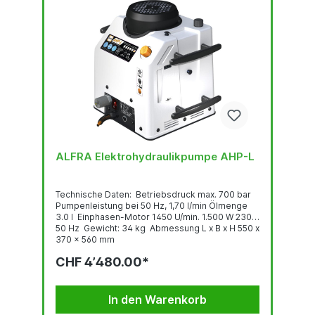
ALFRA Elektrohydraulikpumpe AHP-L
Technische Daten: Betriebsdruck max. 700 bar
Pumpenleistung bei 50 Hz, 1,70 I/min Ölmenge
3.0 l Einphasen-Motor 1450 U/min. 1.500 W 230 V
50 Hz Gewicht: 34 kg Abmessung L x B x H 550 x
370 x 560 mm
Lieferumfang: Elektrohydraulikpumpe AHP-L
CHF 4’480.00*
In den Warenkorb