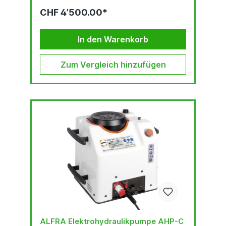
lArbeitsvolumen: 2,2
CHF 4’500.00*
lGewicht: 29
kgBetriebsspannung 230 V / 50
HzLeistung:...
In den Warenkorb
Zum Vergleich hinzufügen
ALFRA Elektrohydraulikpumpe AHP-C