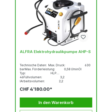
ALFRA Elektrohydraulikpumpe AHP-S
Technische Daten: Max. Druck: 630
barMax. Förderleistung: 0,58 l/minÖl
Typ: HLP
46Füllvolumen: 3,2
lArbeitsvolumen: 2,2
lGewicht: 27 kgSpannung /
CHF 4’180.00*
Frequenz: 230 V / 50
HzLeistung: 0,75
kWStromaufnahme: 3,26
AMotordrehzahl:...
In den Warenkorb