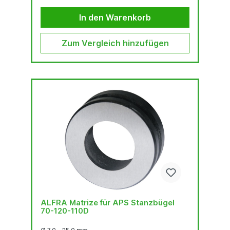
Stahlblech (S235), 1.5 mm Edelstahl (F = 600
N/mm2)Quadratlocher bis 68 x 68 mm 3.0 mm
In den Warenkorb
Stahlblech (S235), 2.0 mm Edelstahl (F = 600
N/mm2)Quadratlocher...
Zum Vergleich hinzufügen
ALFRA Matrize für APS Stanzbügel
70-120-110D