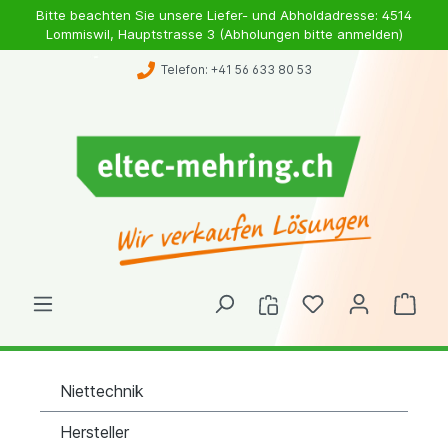
Bitte beachten Sie unsere Liefer- und Abholdadresse: 4514
Lommiswil, Hauptstrasse 3 (Abholungen bitte anmelden)
Telefon: +41 56 633 80 53
Niettechnik
Hersteller