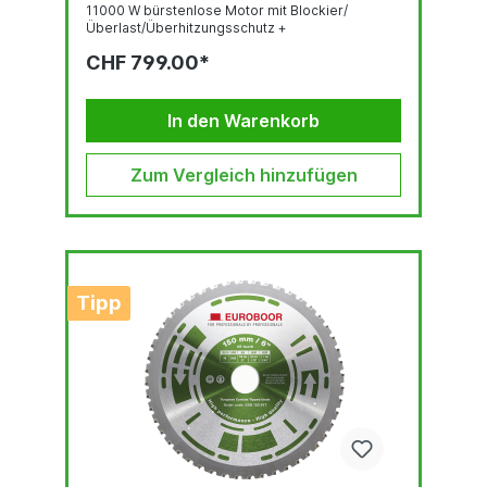
11000 W bürstenlose Motor mit Blockier/
Überlast/Überhitzungsschutz +
Konstantdrehzahl, 0,2 s Bremssystem,
CHF 799.00*
WiederanlaufschutzLeichtgewicht:...
In den Warenkorb
Zum Vergleich hinzufügen
Tipp