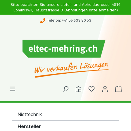
Bitte beachten Sie unsere Liefer- und Abholdadresse: 4514
Lommiswil, Hauptstrasse 3 (Abholungen bitte anmelden)
Telefon: +41 56 633 80 53
Niettechnik
Hersteller