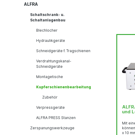
ALFRA
Schaltschrank- u.
Schaltanlagenbau
Blechlocher
Hydraulikgeräte
Schneidgeräte f. Tragschienen
Verdrahtungskanal-
Schneidgeräte
Montagetische
Kupferschienenbearbeitung
Zubehör
ALFRA
Verpressgeräte
und L
ALFRA PRESS Stanzen
Mit ein
Zerspanungswerkzeuge
können
x 10 m