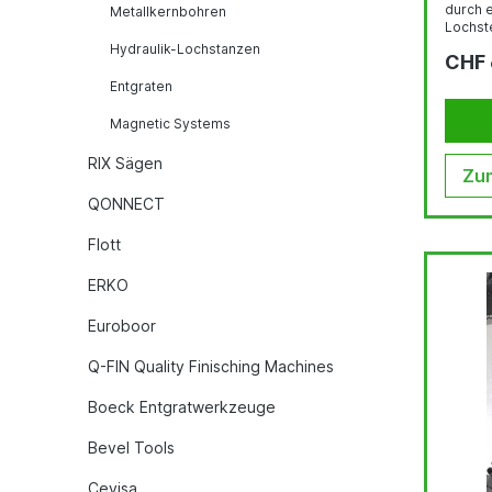
durch 
Metallkernbohren
Lochst
mm wie
Hydraulik-Lochstanzen
CHF 
werden
Schalte
Entgraten
Biegen 
Hydrau
Magnetic Systems
elektri
Führun
RIX Sägen
Das Ko
Zum
Elektr
QONNECT
gewüns
Winkels
Flott
ERKO
Euroboor
Q-FIN Quality Finisching Machines
Boeck Entgratwerkzeuge
Bevel Tools
Cevisa