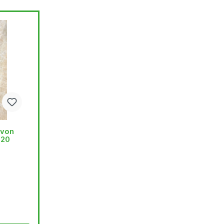
 von
120