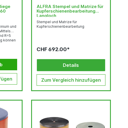
Biege
ALFRA Stempel und Matrize für
160
Kupferschienenbearbeitung
Langloch
Stempel und Matrize für
minium und
Kupferschienenbearbeitung
nd R=5
ng können
160 mm
CHF 692.00*
ln
nteilung
t. Das
en ist
rb
Details
fügen
Zum Vergleich hinzufügen