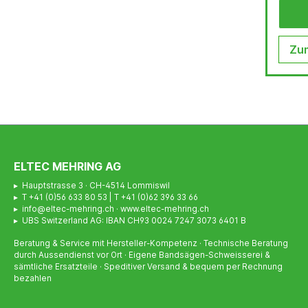
Zum
ELTEC MEHRING AG
▸ Hauptstrasse 3 · CH-4514 Lommiswil
▸ T +41 (0)56 633 80 53 | T +41 (0)62 396 33 66
▸ info@eltec-mehring.ch · www.eltec-mehring.ch
▸ UBS Switzerland AG: IBAN CH93 0024 7247 3073 6401 B
Beratung & Service mit Hersteller-Kompetenz · Technische Beratung
durch Aussendienst vor Ort · Eigene Bandsägen-Schweisserei &
sämtliche Ersatzteile · Speditiver Versand & bequem per Rechnung
bezahlen