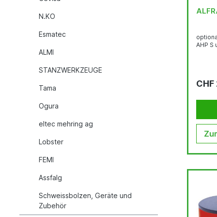
N.KO
Esmatec
option
AHP S 
ALMI
STANZWERKZEUGE
CHF 
Tama
Ogura
eltec mehring ag
Zum
Lobster
FEMI
Assfalg
Schweissbolzen, Geräte und
Zubehör