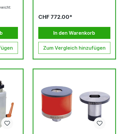
Gewicht:
nnung
CHF 772.00*
: 1,1
/min
kpumpe...
rb
In den Warenkorb
fügen
Zum Vergleich hinzufügen