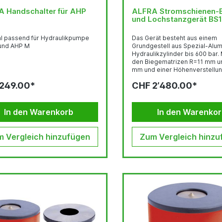
ALFRA Handschalter für AHP
ALFRA Stromschienen-
und Lochstanzgerät BS
al passend für Hydraulikpumpe
Das Gerät besteht aus einem
und AHP M
Grundgestell aus Spezial-Alu
Hydraulikzylinder bis 600 bar. Mittels
den Biegematrizen R=11 mm u
mm und einer Höhenverstellu
alle Stromschienen bis max. 
249.00*
CHF 2’480.00*
Breite in verschiedenen Winke
gebogen werden. Die Winkelei
ist auf dem oberen Teil eingravier
Umrüsten von Biegen auf Loch
In den Warenkorb
In den Warenko
leicht und einfach. Technische Daten:
Biegen Biegen Cu max.: 160 x 12 mm
Biegewinkel...
 Vergleich hinzufügen
Zum Vergleich hinzu