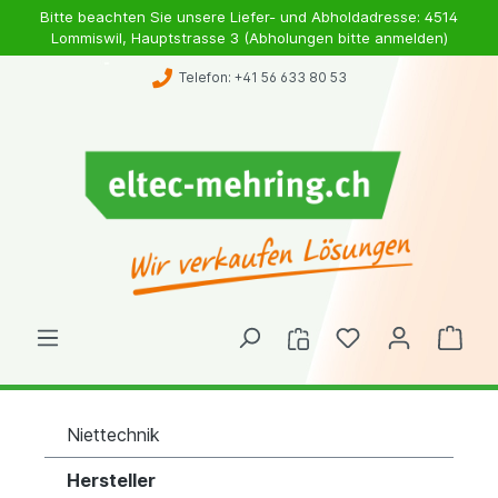
Bitte beachten Sie unsere Liefer- und Abholdadresse: 4514
Lommiswil, Hauptstrasse 3 (Abholungen bitte anmelden)
Telefon: +41 56 633 80 53
Niettechnik
Hersteller