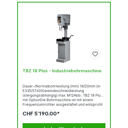
TBZ 18 Plus - Industriebohrmaschine
Dauer-/Normalbohrleistung (mm) 18/20mm (in
E335/ST60)Gewindeschneidleistung
(steigungsabhängig) max. M12Abb.: TBZ 18 Plus
mit OptionDie Bohrmaschine ist mit einem
Frequenzumrichter ausgestattet und entspricht
der Norm DIN EN 55011:2016 +
CHF 5’190.00*
A1:2017.GewindeschneideinrichtungBedienpanel
mit OLED-DisplayRobuste, qualitativ
hochwertige Bohrkopf-Haube mit ergonomisch
geneigter FrontLED-