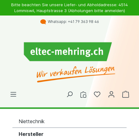
Bitte beachten Sie unsere Liefer- und Abholdadresse: 4514
Lommiswil, Hauptstrasse 3 (Abholungen bitte anmelden)
Whatsapp: +41 79 363 98 46
Niettechnik
Hersteller