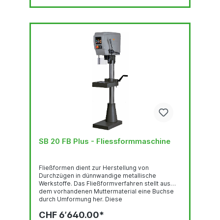
SB 20 FB Plus - Fliessformmaschine
Fließformen dient zur Herstellung von
Durchzügen in dünnwandige metallische
Werkstoffe. Das Fließformverfahren stellt aus
dem vorhandenen Muttermaterial eine Buchse
durch Umformung her. Diese
Materialverlängerung erhöht die Anzahl der
CHF 6’640.00*
tragenden Gewindegänge auf das drei- bis