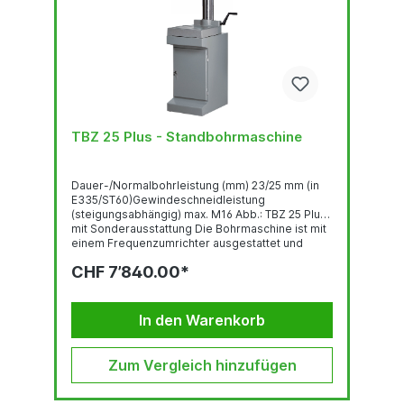
TBZ 25 Plus - Standbohrmaschine
Dauer-/Normalbohrleistung (mm) 23/25 mm (in
E335/ST60)Gewindeschneidleistung
(steigungsabhängig) max. M16 Abb.: TBZ 25 Plus
mit Sonderausstattung Die Bohrmaschine ist mit
einem Frequenzumrichter ausgestattet und
entspricht der Norm DIN EN 55011:2016 +
CHF 7’840.00*
A1:2017.HauptschalterGewindeschneideinrichtun
gBedienpanel mit OLED-DisplayRobuste,
qualitativ hochwertige Bohrkopf-Haube mit
ergonomisch geneigter FrontLED-
In den Warenkorb
BeleuchtungSchnell...
Zum Vergleich hinzufügen