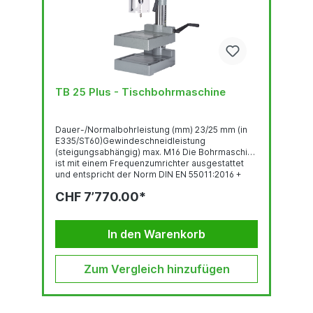
TB 25 Plus - Tischbohrmaschine
Dauer-/Normalbohrleistung (mm) 23/25 mm (in
E335/ST60)Gewindeschneidleistung
(steigungsabhängig) max. M16 Die Bohrmaschine
ist mit einem Frequenzumrichter ausgestattet
und entspricht der Norm DIN EN 55011:2016 +
A1:2017HauptschalterGewindeschneideinrichtun
CHF 7’770.00*
gBedienpanel mit OLED-DisplayRobuste,
qualitativ hochwertige Bohrkopf-Haube mit
ergonomisch geneigter FrontLED-
BeleuchtungSchnell verstellbarer...
In den Warenkorb
Zum Vergleich hinzufügen