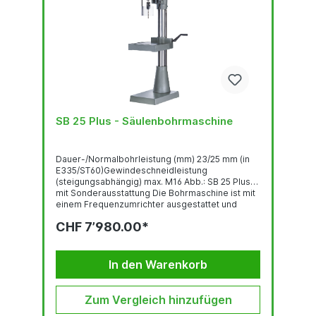
SB 25 Plus - Säulenbohrmaschine
Dauer-/Normalbohrleistung (mm) 23/25 mm (in
E335/ST60)Gewindeschneidleistung
(steigungsabhängig) max. M16 Abb.: SB 25 Plus
mit Sonderausstattung Die Bohrmaschine ist mit
einem Frequenzumrichter ausgestattet und
entspricht der Norm DIN EN 55011:2016 +
CHF 7’980.00*
A1:2017. Hauptschalter
Gewindeschneideinrichtung Bedienpanel mit
OLED-Display Robuste, qualitativ hochwertige
Bohrkopf-Haube mit...
In den Warenkorb
Zum Vergleich hinzufügen