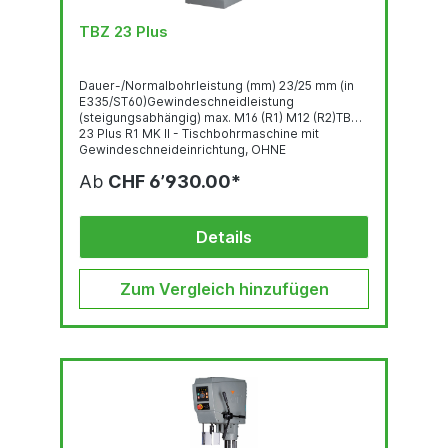
TBZ 23 Plus
Dauer-/Normalbohrleistung (mm) 23/25 mm (in
E335/ST60)Gewindeschneidleistung
(steigungsabhängig) max. M16 (R1) M12 (R2)TBZ
23 Plus R1 MK II - Tischbohrmaschine mit
Gewindeschneideinrichtung, OHNE
Zwischentisch, Kopfhöhenverstellung, LED-
Ab
CHF 6’930.00*
Beleuchtung und digitalem OLED -DisplayAbb.
mit Maschinenschrank optional Hauptschalter
Gewindeschneideinrichtung Bedienpanel mit
OLED-Display Robuste,...
Details
Zum Vergleich hinzufügen