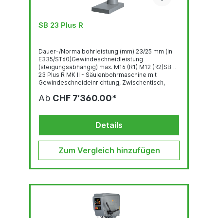
SB 23 Plus R
Dauer-/Normalbohrleistung (mm) 23/25 mm (in
E335/ST60)Gewindeschneidleistung
(steigungsabhängig) max. M16 (R1) M12 (R2)SB
23 Plus R MK II - Säulenbohrmaschine mit
Gewindeschneideinrichtung, Zwischentisch,
LED- Beleuchtung und digitalem OLED -
Ab
CHF 7’360.00*
DisplayHauptschalterGewindeschneideinrichtun
gBedienpanel mit OLED-DisplayRobuste,
qualitativ hochwertige Bohrkopf-Haube mit
ergonomisch geneigter FrontLED-
Details
BeleuchtungSchnell...
Zum Vergleich hinzufügen