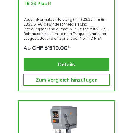
TB 23 Plus R
Dauer-/Normalbohrleistung (mm) 23/25 mm (in
E335/ST60)Gewindeschneidleistung
(steigungsabhängig) max. M16 (R1) M12 (R2)Die
Bohrmaschine ist mit einem Frequenzumrichter
ausgestattet und entspricht der Norm DIN EN
55011:2016 + A1:2017. Hauptschalter
Ab
CHF 6’510.00*
Gewindeschneideinrichtung Bedienpanel mit
OLED-Display Robuste, qualitativ hochwertige
Bohrkopf-Haube mit ergonomisch geneigter
Front LED-Beleuchtung...
Details
Zum Vergleich hinzufügen