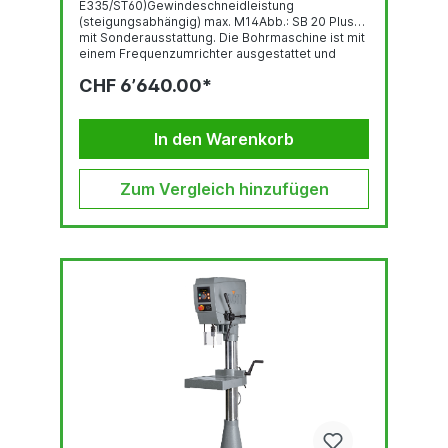
E335/ST60)Gewindeschneidleistung
(steigungsabhängig) max. M14Abb.: SB 20 Plus
mit Sonderausstattung. Die Bohrmaschine ist mit
einem Frequenzumrichter ausgestattet und
entspricht der Norm DIN EN 55011:2016 +
CHF 6’640.00*
A1:2017.GewindeschneideinrichtungBedienpanel
mit OLED-DisplayRobuste, qualitativ
hochwertige Bohrkopf-Haube mit ergonomisch
geneigter FrontLED-BeleuchtungSchnell...
In den Warenkorb
Zum Vergleich hinzufügen