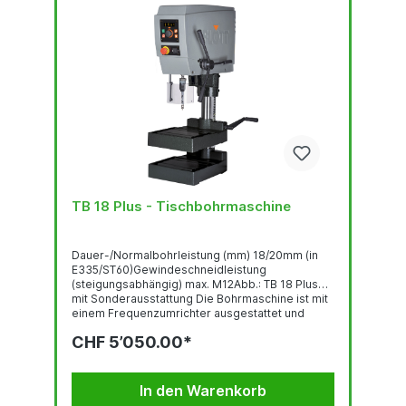
TB 18 Plus - Tischbohrmaschine
Dauer-/Normalbohrleistung (mm) 18/20mm (in
E335/ST60)Gewindeschneidleistung
(steigungsabhängig) max. M12Abb.: TB 18 Plus
mit Sonderausstattung Die Bohrmaschine ist mit
einem Frequenzumrichter ausgestattet und
entspricht der Norm DIN EN 55011:2016 +
CHF 5’050.00*
A1:2017.GewindeschneideinrichtungBedienpanel
mit OLED-DisplayRobuste, qualitativ
hochwertige Bohrkopf-Haube mit ergonomisch
geneigter FrontLED-BeleuchtungSchnell...
In den Warenkorb