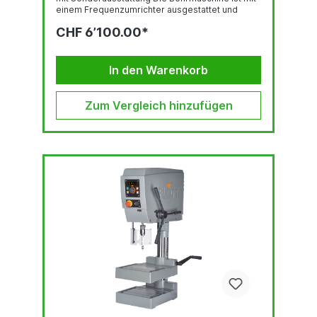
einem Frequenzumrichter ausgestattet und
entspricht der Norm DIN EN 55011:2016 +
CHF 6’100.00*
A1:2017.GewindeschneideinrichtungBedienpanel
mit OLED-DisplayRobuste, qualitativ
hochwertige Bohrkopf-Haube mit ergonomisch
geneigter FrontLED-BeleuchtungSchnell...
In den Warenkorb
Zum Vergleich hinzufügen