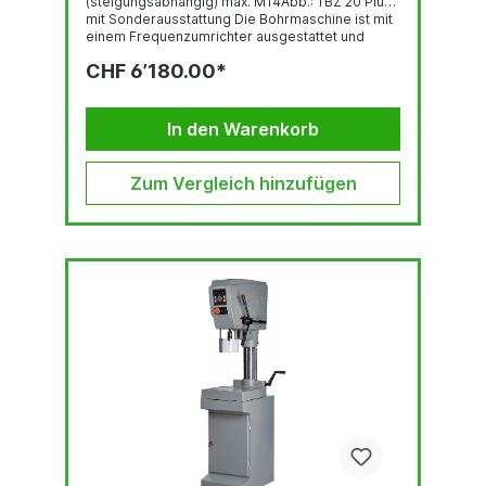
(steigungsabhängig) max. M14Abb.: TBZ 20 Plus
mit Sonderausstattung Die Bohrmaschine ist mit
einem Frequenzumrichter ausgestattet und
entspricht der Norm DIN EN 55011:2016 +
CHF 6’180.00*
A1:2017.GewindeschneideinrichtungBedienpanel
mit OLED-DisplayRobuste, qualitativ
hochwertige Bohrkopf-Haube mit ergonomisch
geneigter FrontLED-BeleuchtungSchnell...
In den Warenkorb
Zum Vergleich hinzufügen