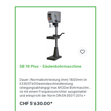
SB 18 Plus - Säulenbohrmaschine
Dauer-/Normalbohrleistung (mm) 18/20mm (in
E335/ST60)Gewindeschneidleistung
(steigungsabhängig) max. M12Die Bohrmaschine
ist mit einem Frequenzumrichter ausgestattet
und entspricht der Norm DIN EN 55011:2016 +
A1:2017.GewindeschneideinrichtungBedienpanel
CHF 5’630.00*
mit OLED-DisplayRobuste, qualitativ
hochwertige Bohrkopf-Haube mit ergonomisch