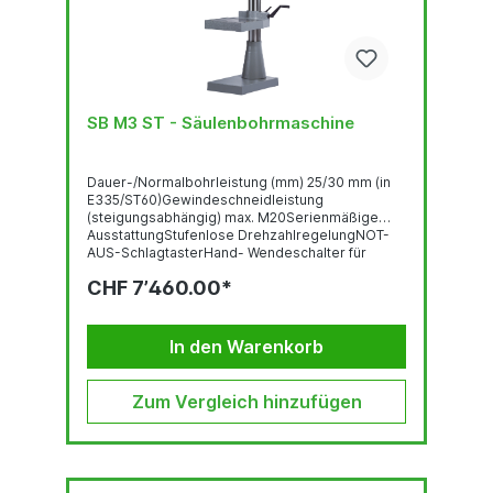
SB M3 ST - Säulenbohrmaschine
Dauer-/Normalbohrleistung (mm) 25/30 mm (in
E335/ST60)Gewindeschneidleistung
(steigungsabhängig) max. M20Serienmäßige
AusstattungStufenlose DrehzahlregelungNOT-
AUS-SchlagtasterHand- Wendeschalter für
Rechts-
CHF 7’460.00*
LinkslaufUnterspannungsauslöserTischhöhenver
stellung über ZahnstangeBohrtiefenanschlag mit
FeineinstellungAnschlußkabel...
In den Warenkorb
Zum Vergleich hinzufügen