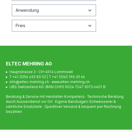
Anwendung
Preis
ELTEC MEHRING AG
▸ Hauptstrasse 3 · CH-4514 Lommiswil
▸ T +41 (0)56 633 80 53 | T +41 (0)62 396 33 66
▸ info@eltec-mehring.ch · www.eltec-mehring.ch
▸ UBS Switzerland AG: IBAN CH93 0024 7247 3073 6401 B
Beratung & Service mit Hersteller-Kompetenz · Technische Beratung
durch Aussendienst vor Ort · Eigene Bandsägen-Schweisserei &
sämtliche Ersatzteile · Speditiver Versand & bequem per Rechnung
bezahlen