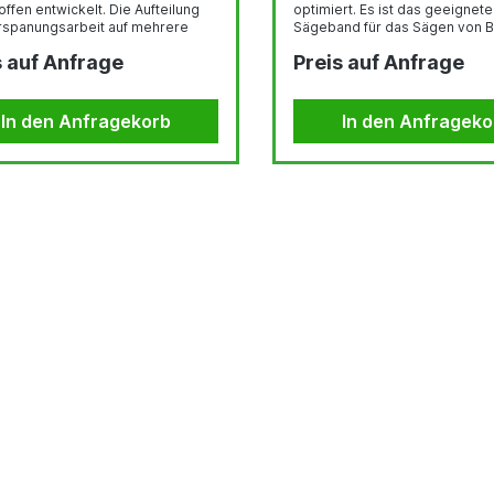
ffen entwickelt. Die Aufteilung
optimiert. Es ist das geeignete
rspanungsarbeit auf mehrere
Sägeband für das Sägen von 
hneiden innerhalb einer Gruppe,
und Platten. Durch die verbes
s auf Anfrage
Preis auf Anfrage
den mit einer präzisen
Biegewechselfestigkeit des
geometrie, führt zu einer
hochlegierten Trägerbandes
eren Laufruhe des Sägebandes.
widerstehtdas Sägeband den
Bandlaufgeschwindigkeiten u
In den Anfragekorb
In den Anfrageko
Vorschüben bei diesenAnwen
und bietet somit hohe Produkti
Lebensdauer. Die einzigartige
Zahngeometrie befriedigt auc
höchsten Ansprüche an
Sägeoberflächen.