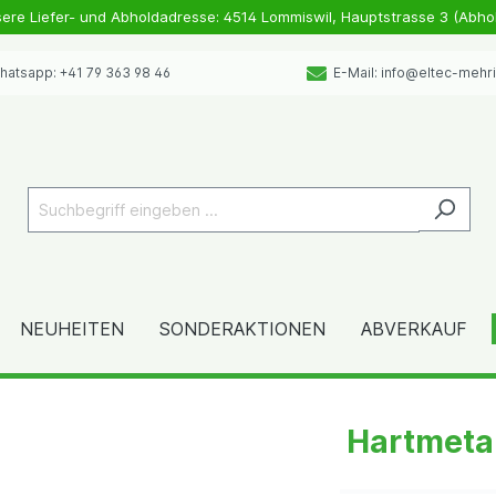
sere Liefer- und Abholdadresse: 4514 Lommiswil, Hauptstrasse 3 (Abho
atsapp: +41 79 363 98 46
E-Mail: info@eltec-mehr
NEUHEITEN
SONDERAKTIONEN
ABVERKAUF
Hartmetal