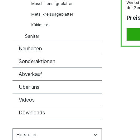
Werksto
Maschinensägeblätter
der Ze
Zahnsc
Metallkreissägeblätter
Prei
verbun
Schliff
Kühlmittel
besond
Sanitär
Neuheiten
Sonderaktionen
Abverkauf
Über uns
Videos
Downloads
Hersteller