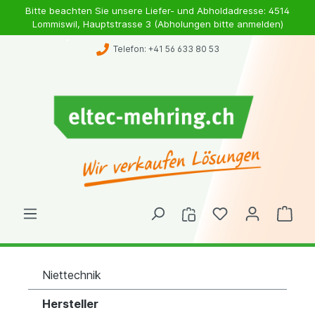
Bitte beachten Sie unsere Liefer- und Abholdadresse: 4514
Lommiswil, Hauptstrasse 3 (Abholungen bitte anmelden)
Telefon: +41 56 633 80 53
Niettechnik
Hersteller