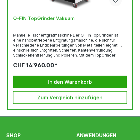
Q-FIN TopGrinder Vakuum
Manuelle Tischentgratmaschine Der Q-Fin TopGrinder ist
eine handbetriebene Entgratungsmaschine, die sich für
verschiedene Endbearbeitungen von Metallteilen eignet,
einschließlich Entgraten, Schleifen, Kantenverrundung,
Schlackenentfernung und Polieren. Mit dem TopGrinder
können Sie halbautomatische Entgratungsarbeiten zu
CHF 14’960.00*
geringen Kosten durchführen. Mit dieser Maschine
ermöglicht es Q-Fin, mit geringem Aufwand qualitativ
hochwertige Verrundungen zu erzielen, Grate leicht
abzuschleifen und sogar auf Hochglanz zu polieren. Der
In den Warenkorb
TopGrinder ist ergonomisch gebaut,...
Zum Vergleich hinzufügen
SHOP
ANWENDUNGEN