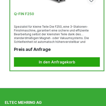
Q-FIN F250
Spezialist für kleine Teile Die F250, eine 3-Stationen-
Finishmaschine, garantiert eine sichere und effiziente
Bearbeitung selbst der kleinsten Teile dank des
standardmäßigen Magnet- oder Vakuumsystems. Die
Schleifeinheit ist automatisch höhenverstellbar und
vermeidet Kratzer auf dem Produkt, da sie sich beim
Preis auf Anfrage
Ausschalten nach oben bewegt. Die Bürsteneinheiten sind
mit elektrischer Kompensation ausgestattet, um den Kontakt
zwischen Förderband und Rundbürsten beim Schleifen von
Dünnblech zu vermeiden.Mit dem intuitiven Touchscreen
In den Anfragekorb
passen Sie...
ELTEC MEHRING AG