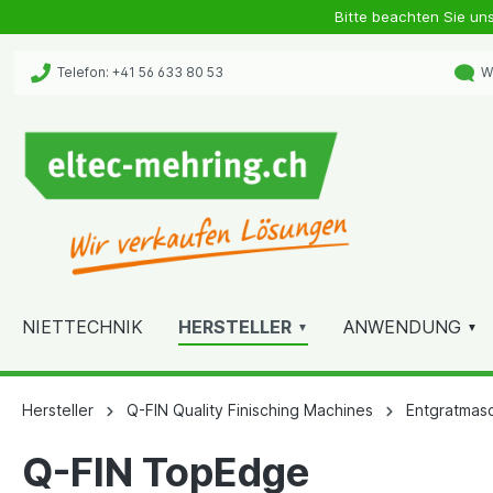
Bitte beachten Sie un
Telefon: +41 56 633 80 53
Wh
NIETTECHNIK
HERSTELLER
ANWENDUNG
Hersteller
Q-FIN Quality Finisching Machines
Entgratmas
Q-FIN TopEdge