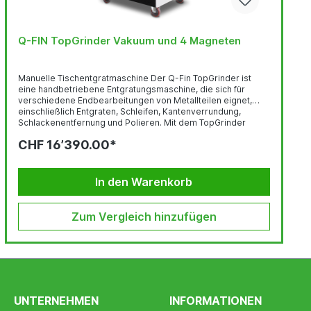
Q-FIN TopGrinder Vakuum und 4 Magneten
Manuelle Tischentgratmaschine Der Q-Fin TopGrinder ist
eine handbetriebene Entgratungsmaschine, die sich für
verschiedene Endbearbeitungen von Metallteilen eignet,
einschließlich Entgraten, Schleifen, Kantenverrundung,
Schlackenentfernung und Polieren. Mit dem TopGrinder
können Sie halbautomatische Entgratungsarbeiten zu
CHF 16’390.00*
geringen Kosten durchführen. Mit dieser Maschine
ermöglicht es Q-Fin, mit geringem Aufwand qualitativ
hochwertige Verrundungen zu erzielen, Grate leicht
abzuschleifen und sogar auf Hochglanz zu polieren. Der
In den Warenkorb
TopGrinder ist ergonomisch gebaut,...
Zum Vergleich hinzufügen
UNTERNEHMEN
INFORMATIONEN