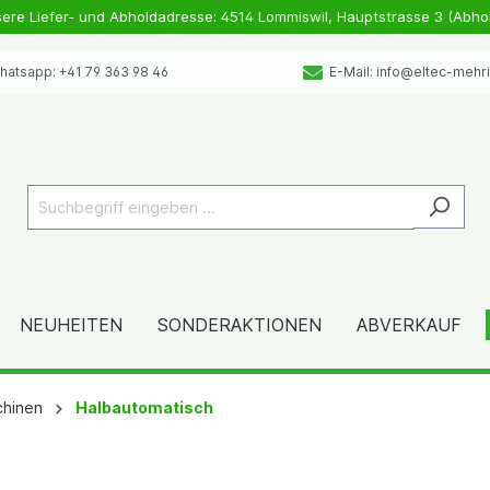
sere Liefer- und Abholdadresse: 4514 Lommiswil, Hauptstrasse 3 (Abho
atsapp: +41 79 363 98 46
E-Mail: info@eltec-mehr
NEUHEITEN
SONDERAKTIONEN
ABVERKAUF
chinen
Halbautomatisch