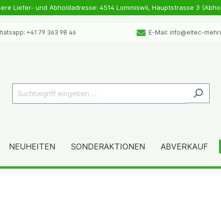
sere Liefer- und Abholdadresse: 4514 Lommiswil, Hauptstrasse 3 (Abho
atsapp: +41 79 363 98 46
E-Mail: info@eltec-mehr
NEUHEITEN
SONDERAKTIONEN
ABVERKAUF