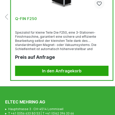
Q-FIN F250
Spezialist für kleine Teile Die F250, eine 3-Stationen-
Finishmaschine, garantiert eine sichere und effiziente
Bearbeitung selbst der kleinsten Teile dank des
standardmäßigen Magnet- oder Vakuumsystems. Die
Schleifeinheit ist automatisch höhenverstellbar und
vermeidet Kratzer auf dem Produkt, da sie sich beim
Preis auf Anfrage
Ausschalten nach oben bewegt. Die Bürsteneinheiten sind
mit elektrischer Kompensation ausgestattet, um den Kontakt
zwischen Förderband und Rundbürsten beim Schleifen von
Dünnblech zu vermeiden.Mit dem intuitiven Touchscreen
In den Anfragekorb
passen Sie...
ELTEC MEHRING AG
▸ Hauptstrasse 3 · CH-4514 Lommiswil
▸ T +41 (0)56 633 80 53 | T +41 (0)62 396 33 66