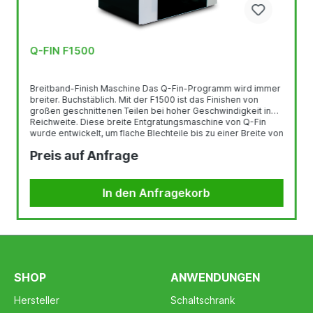
Q-FIN F1500
Breitband-Finish Maschine Das Q-Fin-Programm wird immer
breiter. Buchstäblich. Mit der F1500 ist das Finishen von
großen geschnittenen Teilen bei hoher Geschwindigkeit in
Reichweite. Diese breite Entgratungsmaschine von Q-Fin
wurde entwickelt, um flache Blechteile bis zu einer Breite von
1500 mm zu bearbeiten. Die F1500 hat eine Vakuum- oder
Preis auf Anfrage
Magnetunterstützung und ist sehr vielseitig. Die F1500 wurde
von Q-Fin entwickelt, um flache Blechteile bis zu einer Breite
von 1500 mm zu bearbeiten. Geschwindigkeit des
Förderbandes...
In den Anfragekorb
SHOP
ANWENDUNGEN
Hersteller
Schaltschrank