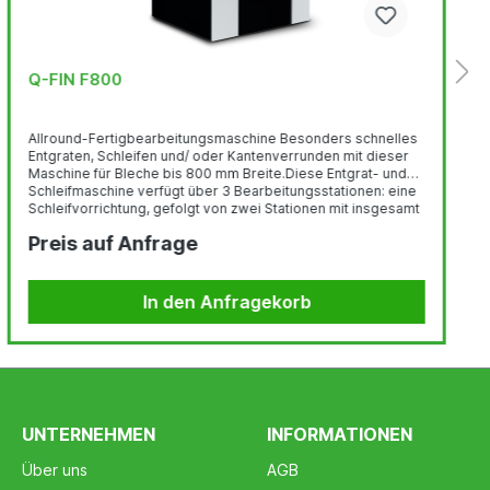
Q-FIN F800
Allround-Fertigbearbeitungsmaschine Besonders schnelles
Entgraten, Schleifen und/ oder Kantenverrunden mit dieser
Maschine für Bleche bis 800 mm Breite.Diese Entgrat- und
Schleifmaschine verfügt über 3 Bearbeitungsstationen: eine
Schleifvorrichtung, gefolgt von zwei Stationen mit insgesamt
4 oszillierenden Bürsten. Mit dieser F800 können Sie
Preis auf Anfrage
verschiedene Endbearbeitungen durchführen, einschließlich
Entgraten, Schleifen, Entfernen von Schlacke oder
Oxidschicht, Linienfinish, Kantenbrechen und Verrunden. Die
Maschine eignet sich für die...
In den Anfragekorb
UNTERNEHMEN
INFORMATIONEN
Über uns
AGB