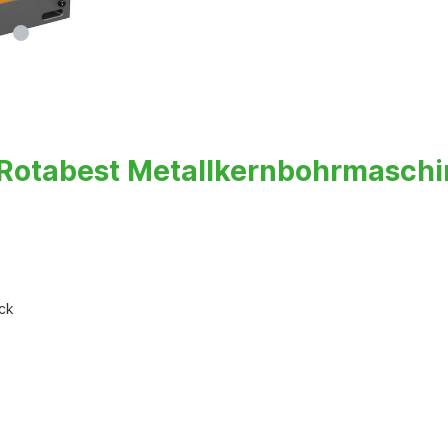
Rotabest Metallkernbohrmaschi
ck