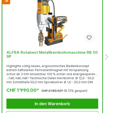
%
ALFRA Rotabest Metallkernbohrmaschine RB 50
SP
Highlights völlig neues, ergonomisches Bedienkonzept
extrem haftstarker Permanentmagnet mit Vorspannung
schon ab 3 mm einsetzbar 100 % sicher und energiesparend
...hält, hält, hält ! Technische Daten Kernbohrer Ø 12,0 - 50,0
mm Schnitttiefe 50,0 mm Spiralbohrer Ø 1,0 - 20,0 mm DIN
1897...
CHF 1’990.00*
CHF 2’180.00*
(8.72% gespart)
In den Warenkorb