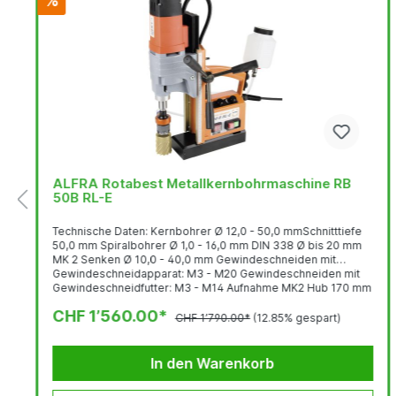
%
ALFRA Rotabest Metallkernbohrmaschine RB
50B RL-E
Technische Daten: Kernbohrer Ø 12,0 - 50,0 mmSchnitttiefe
50,0 mm Spiralbohrer Ø 1,0 - 16,0 mm DIN 338 Ø bis 20 mm
MK 2 Senken Ø 10,0 - 40,0 mm Gewindeschneiden mit
Gewindeschneidapparat: M3 - M20 Gewindeschneiden mit
Gewindeschneidfutter: M3 - M14 Aufnahme MK2 Hub 170 mm
Höhenverstellung 100 mm 2-Gang Getriebe Lastdrehzahl 1.
CHF 1’560.00*
Stufe 100-250 U/min. 2. Stufe 180-450 U/min.
CHF 1’790.00*
(12.85% gespart)
Leistungsaufnahme 1.200 W Spannung 230 V 50/60 Hz Tool...
In den Warenkorb