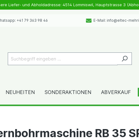
sere Liefer- und Abholdadresse: 4514 Lommiswil, Hauptstrasse 3 (Abho
atsapp: +41 79 363 98 46
E-Mail: info@eltec-mehr
NEUHEITEN
SONDERAKTIONEN
ABVERKAUF
ernbohrmaschine RB 35 S