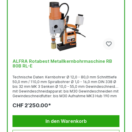
ALFRA Rotabest Metallkernbohrmaschine RB
80B RL-E
Technische Daten: Kernbohrer Ø 12,0 - 80,0 mm Schnitttiefe
50,0 mm / 110,0 mm Spiralbohrer Ø 1,0 - 16,0 mm DIN 338 Ø
bis 32 mm MK 3 Senken Ø 10,0 - 55,0 mm Gewindeschneiden
mit Gewindeschneidapparat: bis M30 Gewindeschneiden mit
Gewindeschneidfutter: bis M30 Aufnahme MK3 Hub 190 mm
Höhenverstellung 60 mm 4-Gang Getriebe Lastdrehzahl 1.
CHF 2’250.00*
Stufe 50-110 U/min. 2. Stufe 75-175 U/min. 3. Stufe 105-245
U/min. 4. Stufe 165-385 U/min. Leistungsaufnahme...
In den Warenkorb