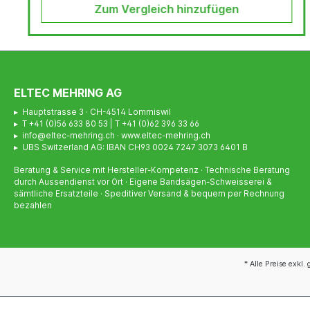
Zum Vergleich hinzufügen
ELTEC MEHRING AG
▸ Hauptstrasse 3 · CH-4514 Lommiswil
▸ T +41 (0)56 633 80 53 | T +41 (0)62 396 33 66
▸ info@eltec-mehring.ch · www.eltec-mehring.ch
▸ UBS Switzerland AG: IBAN CH93 0024 7247 3073 6401 B
Beratung & Service mit Hersteller-Kompetenz · Technische Beratung
durch Aussendienst vor Ort · Eigene Bandsägen-Schweisserei &
sämtliche Ersatzteile · Speditiver Versand & bequem per Rechnung
bezahlen
* Alle Preise exkl.