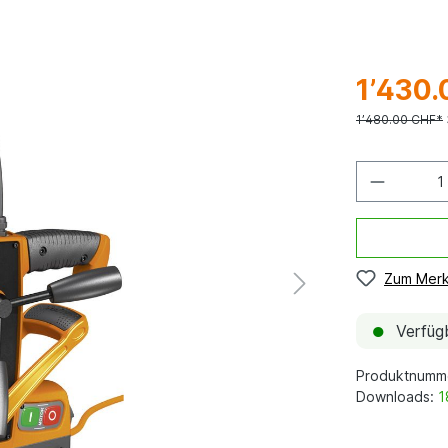
1’430.
1’480.00 CHF*
Zum Merk
●
Verfügb
Produktnumm
Downloads:
1