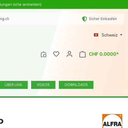
lungen bitte anmelden)
ing.ch
Sicher Einkaufen
Schweiz
CHF 0.0000*
ÜBER UNS
VIDEOS
DOWNLOADS
P