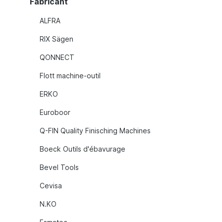
Fabricant
ALFRA
RIX Sägen
QONNECT
Flott machine-outil
ERKO
Euroboor
Q-FIN Quality Finisching Machines
Boeck Outils d'ébavurage
Bevel Tools
Cevisa
N.KO