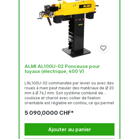
ALMI AL100U-02 Ponceuse pour
tuyaux (électrique, 400 V)
L’AL100U-02 commandée par levier ou avec des
roues à main peut meuler des matériaux de Ø 20
mm à Ø 76,1 mm. Son système combiné de
coulisse et chariot avec collier de fixation
orientable est réglable en continu, ce qui permet
à la machine de meuler toutes les sections de
5 090,0000 CHF*
tuyaux à tout angle compris entre 30 et 90º.
L’ALMI AL100U-02 peut être utilisée pour meuler
des tuyaux carrés, rectangulaires et ronds avec
une plage d’épaisseurs de paroi et elle convient
Ajouter au panier
pour...