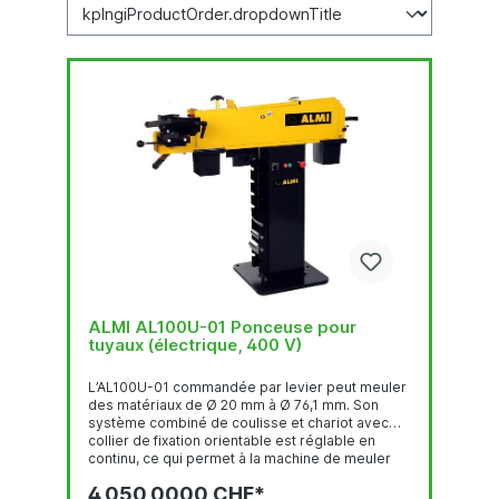
ALMI AL100U-01 Ponceuse pour
tuyaux (électrique, 400 V)
L’AL100U-01 commandée par levier peut meuler
des matériaux de Ø 20 mm à Ø 76,1 mm. Son
système combiné de coulisse et chariot avec
collier de fixation orientable est réglable en
continu, ce qui permet à la machine de meuler
toutes les sections de tuyaux à tout angle
4 050,0000 CHF*
compris entre 30 et 90º. L’ALMI AL100U-01 peut