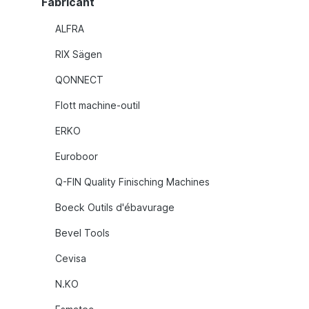
Fabricant
ALFRA
RIX Sägen
QONNECT
Flott machine-outil
ERKO
Euroboor
Q-FIN Quality Finisching Machines
Boeck Outils d'ébavurage
Bevel Tools
Cevisa
N.KO