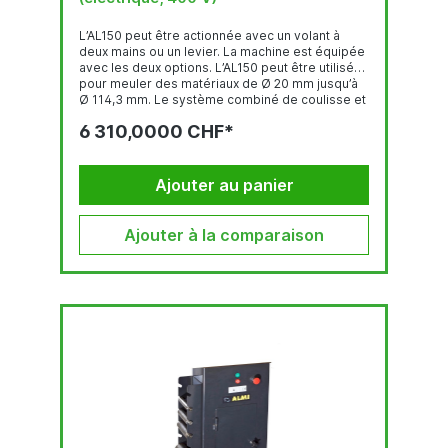
L’AL150 peut être actionnée avec un volant à
deux mains ou un levier. La machine est équipée
avec les deux options. L’AL150 peut être utilisée
pour meuler des matériaux de Ø 20 mm jusqu’à
Ø 114,3 mm. Le système combiné de coulisse et
chariot avec collier de fixation orientable est
6 310,0000 CHF*
réglable en continu, ce qui signifie que la
machine peut meuler toutes les sections de
tuyaux à tout angle requis compris entre 30 et
90º. L’ALMI AL150 peut...
Ajouter au panier
Ajouter à la comparaison