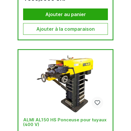
être utilisée pour meuler des tuyaux carrés,
rectangulaires et ronds avec une plage
d’épaisseurs de paroi et elle convient pour tous
Ajouter au panier
les types de matériaux...
Ajouter à la comparaison
ALMI AL150 HS Ponceuse pour tuyaux
(400 V)