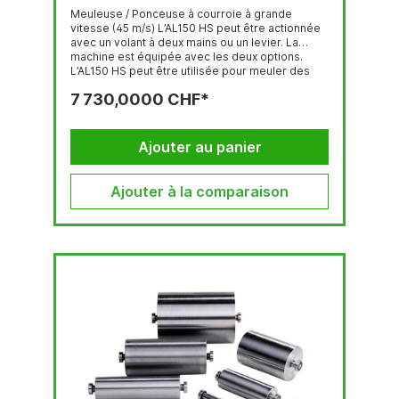
Meuleuse / Ponceuse à courroie à grande
vitesse (45 m/s) L’AL150 HS peut être actionnée
avec un volant à deux mains ou un levier. La
machine est équipée avec les deux options.
L’AL150 HS peut être utilisée pour meuler des
matériaux de Ø 20 mm jusqu’à Ø 114,3 mm. Le
7 730,0000 CHF*
système combiné de coulisse et chariot avec
collier de fixation orientable est réglable en
continu, ce qui signifie que la machine peut
meuler...
Ajouter au panier
Ajouter à la comparaison